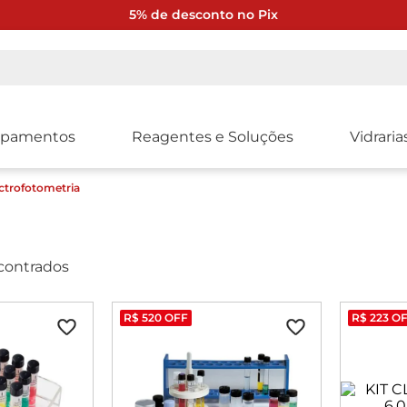
5% de desconto no Pix
ipamentos
Reagentes e Soluções
Vidraria
ctrofotometria
contrados
R$
520
OFF
R$
223
OF