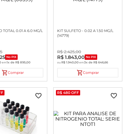
 TOTAL 0.01 A 6.0 MG/L
KIT SULFETO - 0.02 A 1.50 MG/L
(14779)
5
R$
2
.
425
,
00
25
R$
1
.
843
,
00
No PIX
No PIX
0
1
x de
R$
895
,
00
R$
1
.
940
,
00
3
x de
R$
646
,
66
em
ou
em
Comprar
Comprar
FF
R$
480
OFF