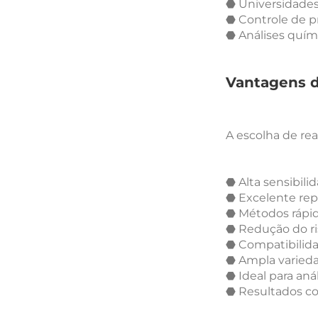
⬣ Universidades
⬣ Controle de pr
⬣ Análises quími
Vantagens d
A escolha de rea
⬣ Alta sensibilid
⬣ Excelente rep
⬣ Métodos rápid
⬣ Redução do ris
⬣ Compatibilida
⬣ Ampla varieda
⬣ Ideal para anál
⬣ Resultados con