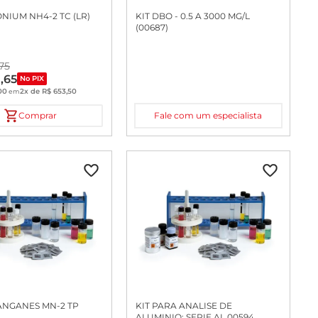
NIUM NH4-2 TC (LR)
KIT DBO - 0.5 A 3000 MG/L
(00687)
75
1
,
65
No PIX
00
2
x de
R$
653
,
50
em
Comprar
Fale com um especialista
ANGANES MN-2 TP
KIT PARA ANALISE DE
ALUMINIO: SERIE AL 00594