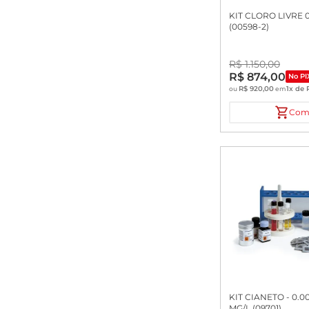
KIT CLORO LIVRE 0
(00598-2)
R$
1
.
150
,
00
R$
874
,
00
No PI
R$
920
,
00
1
x de
ou
em
Com
KIT CIANETO - 0.00
MG/L (09701)