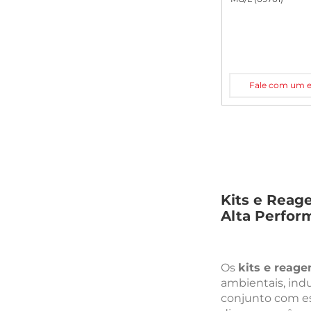
Fale com um es
Kits e Reage
Alta Perfor
Os
kits e reage
ambientais, indu
conjunto com es