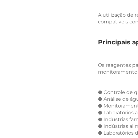
A utilização de 
compatíveis co
Principais 
Os reagentes pa
monitoramento
⬣ Controle de q
⬣ Análise de águ
⬣ Monitoramento
⬣ Laboratórios 
⬣ Indústrias far
⬣ Indústrias ali
⬣ Laboratórios 