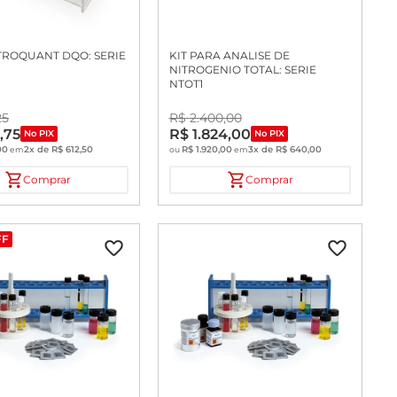
TROQUANT DQO: SERIE
KIT PARA ANALISE DE
NITROGENIO TOTAL: SERIE
NTOT1
25
R$
2
.
400
,
00
,
75
R$
1
.
824
,
00
No PIX
No PIX
00
2
x de
R$
612
,
50
R$
1
.
920
,
00
3
x de
R$
640
,
00
em
ou
em
Comprar
Comprar
FF