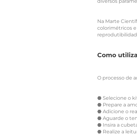
diversos parâme
Na Marte Cientí
colorimétricos e
reprodutibilida
Como utiliz
O processo de a
⬣ Selecione o k
⬣ Prepare a amo
⬣ Adicione o re
⬣ Aguarde o tem
⬣ Insira a cube
⬣ Realize a leit