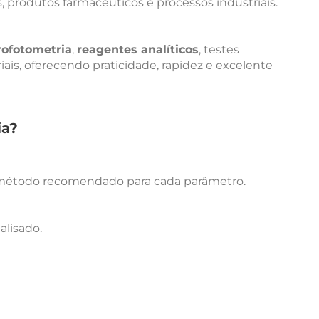
 produtos farmacêuticos e processos industriais.
rofotometria
,
reagentes analíticos
, testes
riais, oferecendo praticidade, rapidez e excelente
ia?
o método recomendado para cada parâmetro.
alisado.