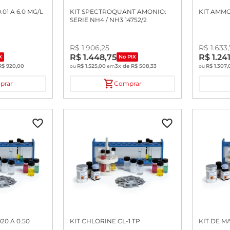
.01 A 6.0 MG/L
KIT SPECTROQUANT AMONIO:
KIT AMMO
SERIE NH4 / NH3 14752/2
R$
1
.
906
,
25
R$
1
.
633
,
R$
1
.
448
,
75
R$
1
.
24
X
No PIX
R$
920
,
00
R$
1
.
525
,
00
3
x de
R$
508
,
33
R$
1
.
307
,
ou
em
ou
prar
Comprar
20 A 0.50
KIT CHLORINE CL-1 TP
KIT DE M