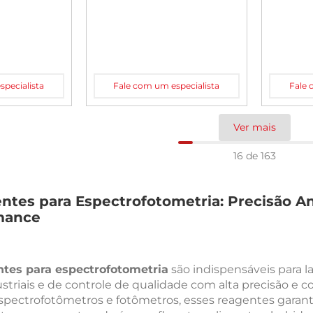
pecialista
Fale com um especialista
Fale 
16 de 163
ntes para Espectrofotometria: Precisão Ana
mance
ntes para espectrofotometria
são indispensáveis para l
striais e de controle de qualidade com alta precisão e c
pectrofotômetros e fotômetros, esses reagentes garan