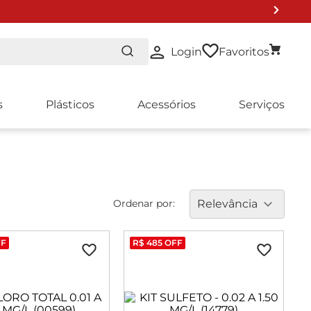
Login
Favoritos
s
Plásticos
Acessórios
Serviços
Ordenar por:
Relevância
F
R$
485
OFF