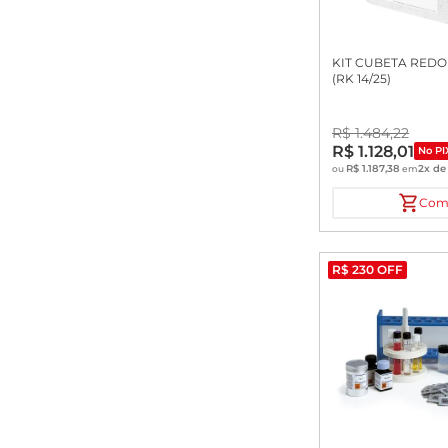
KIT CUBETA REDO
(RK 14/25)
R$
1
.
484
,
22
R$
1
.
128
,
01
No PI
R$
1
.
187
,
38
2
x d
ou
em
Com
R$
230
OFF