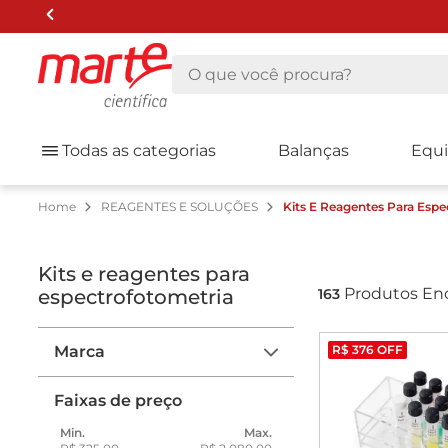
O que você procura?
Todas as categorias
Balanças
Equ
REAGENTES E SOLUÇÕES
Kits E Reagentes Para Espe
kits e reagentes para
Produtos En
espectrofotometria
163
Marca
R$
376
OFF
WTW
Faixas de preço