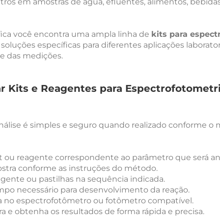
tros em amostras de água, efluentes, alimentos, bebidas,
fica você encontra uma ampla linha de
kits para espect
 soluções específicas para diferentes aplicações laborato
de das medições.
ar Kits e Reagentes para Espectrofotometr
nálise é simples e seguro quando realizado conforme 
it ou reagente correspondente ao parâmetro que será an
stra conforme as instruções do método.
agente ou pastilhas na sequência indicada.
po necessário para desenvolvimento da reação.
ta no espectrofotômetro ou fotômetro compatível.
ura e obtenha os resultados de forma rápida e precisa.