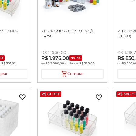
MANGANES:
KIT CROMO - 0.01 A 3.0 MG/L
KIT CLORO
(14758)
(00599)
R$
2
.
600
,
00
R$
1
.
118
,
7
R$
1
.
976
,
00
R$
850
,
IX
No PIX
e
R$
501
,
66
R$
2
.
080
,
00
4
x de
R$
520
,
00
R$
895
,
0
ou
em
ou
prar
Comprar
R$
81
OFF
R$
306
O