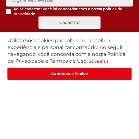
Ao se cadastrar você irá concordar com a nossa
política de
privacidade
Cadastrar
Utilizamos cookies para oferecer a melhor
Segunda a Sexta | 07h42 às 17h30
experiência e personalizar conteúdo. Ao seguir
Exceto feriados
navegando, você concorda com a nossa Política
WhatsApp:
(11) 3411-4500
Saiba mais
de Privacidade e Termos de Uso.
Email:
loja@marte.com.br
R$
1
.
187
,
38
R$
1
.
484
,
22
Comprar
ou
2
x
de
R$
593
,
69
Institucional
Central de Atendimento
Quem Somos
Política de Privacidade
Central de Atendimento
Formas de pagamento
Trabalhe Conosco