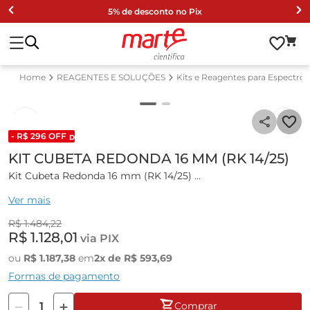
5% de desconto no Pix
REAGENTES E SOLUÇÕES
Kits e Reagentes para Espectro
- R$
296
OFF
DESCONTO DE LISTA 2024
KIT CUBETA REDONDA 16 MM (RK 14/25)
Kit Cubeta Redonda 16 mm (RK 14/25)
Ver mais
Conjunto Cubetas vidro redonda 16mm com tampa.
R$
1
.
484
,
22
Informações técnicas:
R$
1
.
128
,
01
via PIX
• Tipo: Redonda
ou
R$
1
.
187
,
38
em
2
x de
R$
593
,
69
• Diâmetro: 16mm
Formas de pagamento
• Quantidade de peças: 25 unidades
Comprar
PART NUMBER 250621