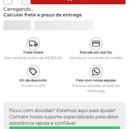
Calcular frete e prazo de entrega
MODELO RK14/25
CODIGO MERCK 1147240001
MARCA WTW
Frete Grátis
Parcele em até 12x
Nas compras acima de R$ 500,00
Sem juros no cartão de crédito
5% de desconto
Fale com nossa equipe
À vista no PIX
Tire suas dúvidas através do
Whatsapp
Ficou com dúvidas? Estamos aqui para ajudar!
Contate nosso suporte especializado para obter
assistência rápida e confiável.
Fale conosco