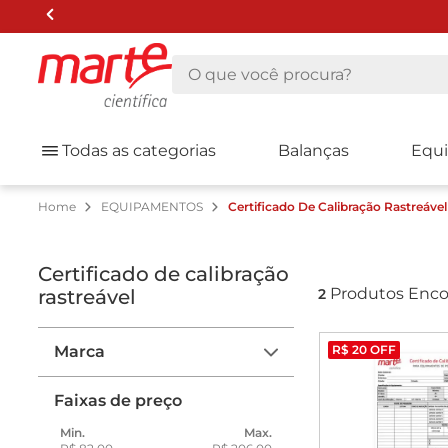
O que você procura?
Todas as categorias
Balanças
Equ
EQUIPAMENTOS
Certificado De Calibração Rastreável
certificado de calibração
Produtos Enco
rastreável
2
Marca
R$
20
OFF
Marte Científica
Faixas de preço