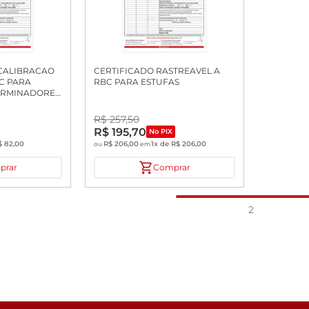
 CALIBRACAO
CERTIFICADO RASTREAVEL A
C PARA
RBC PARA ESTUFAS
ERMINADORES
R$
257
,
50
R$
195
,
70
No PIX
$
82
,
00
R$
206
,
00
1
x de
R$
206
,
00
ou
em
prar
Comprar
2