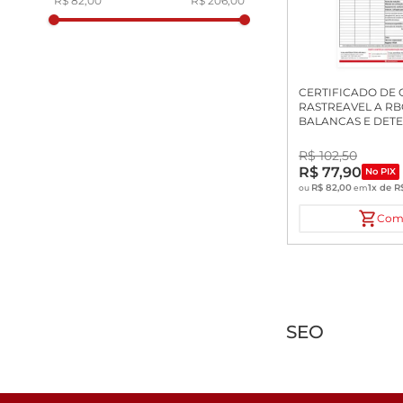
R$ 82,00
R$ 206,00
CERTIFICADO DE
RASTREAVEL A RB
BALANCAS E DET
DE UMIDADE
R$
102
,
50
R$
77
,
90
No PIX
R$
82
,
00
1
x de
R
ou
em
Com
SEO