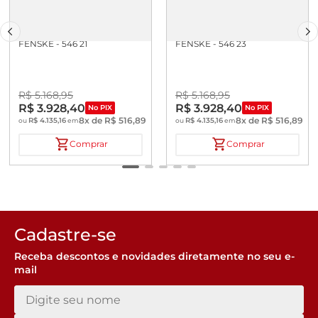
VISCOSIMETRO CANNON
VISCOSIMETRO CANNON
FENSKE - 546 21
FENSKE - 546 23
R$
5
.
168
,
95
R$
5
.
168
,
95
R$
3
.
928
,
40
R$
3
.
928
,
40
No PIX
No PIX
8
x de
R$
516
,
89
8
x de
R$
516
,
89
R$
4
.
135
,
16
R$
4
.
135
,
16
ou
em
ou
em
Comprar
Comprar
Cadastre-se
Receba descontos e novidades diretamente no seu e-
mail