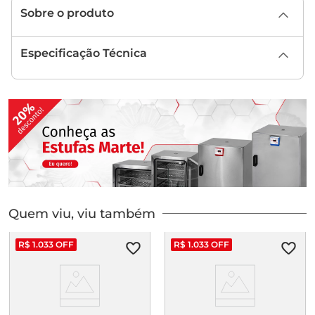
Sobre o produto
Especificação Técnica
Quem viu, viu também
R$
1
.
033
OFF
R$
1
.
033
OFF