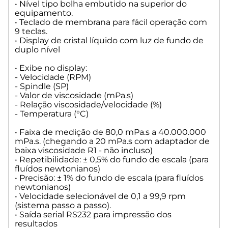
• Nível tipo bolha embutido na superior do
equipamento.
• Teclado de membrana para fácil operação com
9 teclas.
• Display de cristal líquido com luz de fundo de
duplo nível
• Exibe no display:
- Velocidade (RPM)
- Spindle (SP)
- Valor de viscosidade (mPa.s)
- Relação viscosidade/velocidade (%)
- Temperatura (°C)
• Faixa de medição de 80,0 mPa.s a 40.000.000
mPa.s. (chegando a 20 mPa.s com adaptador de
baixa viscosidade R1 - não incluso)
• Repetibilidade: ± 0,5% do fundo de escala (para
fluídos newtonianos)
• Precisão: ± 1% do fundo de escala (para fluídos
newtonianos)
• Velocidade selecionável de 0,1 a 99,9 rpm
(sistema passo a passo).
• Saída serial RS232 para impressão dos
resultados