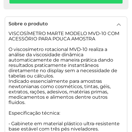
passo).
• Saída serial RS232 para impressão dos resultados
• Alimentação: Bivolt automático 100-240V 50/60 Hz
Sobre o produto
Acompanha: base de três pés, haste de sustentação,
protetor de spindle, maleta para transporte e manual de
VISCOSÍMETRO MARTE MODELO MVD-10 COM
instruções. Adaptador para pouca amostra: usado para que
ACESSÓRIO PARA POUCA AMOSTRA
não se gaste grande quantidade de produtos,
principalmente se este produto possui um alto valor. O
O viscosímetro rotacional MVD-10 realiza a
adaptador de pouca amostra e composto de quatro spindles
análise da viscosidade dinâmica
especiais: 21#, 27#, 28# e 29#, que junto com seu
automaticamente de maneira prática dando
resultados praticamente instantâneos
compartimento gasta, apenas de 5ml a 20ml de amostra.
diretamente no display sem a necessidade de
Estes spindles são produzidos em aço inox 316.
tabelas ou cálculos.
Indicado essencialmente para amostras
Opcionais não inclusos: Spindle de baixa viscosidade R1,
newtonianas como cosméticos, tintas, géis,
Software, impressora, 6 spindles (R2 a R7) em aço inox 316
extratos, rações, adesivos, matérias primas,
com estojo (preços sob consulta).
medicamentos e alimentos dentre outros
fluidos.
Peso líquido: 8,5 kg
Peso bruto: 9,0 kg
Especificação técnica:
Dimensões da embalagem: 400x350x360 mm
• Gabinete em material plástico ultra-resistente
base estável com três pés niveladores.