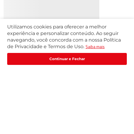
privacidade
Cadastrar
Utilizamos cookies para oferecer a melhor
experiência e personalizar conteúdo. Ao seguir
Segunda a Sexta | 07h42 às 17h30
navegando, você concorda com a nossa Política
Exceto feriados
Saiba mais
de Privacidade e Termos de Uso.
WhatsApp:
(11) 3411-4500
Fale com um especialista
Email:
loja@marte.com.br
Institucional
Central de Atendimento
Quem Somos
Política de Privacidade
Central de Atendimento
Formas de pagamento
Trabalhe Conosco
Formas de Pagamento