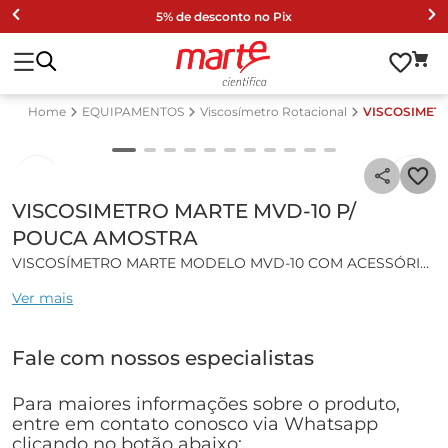
5% de desconto no Pix
EQUIPAMENTOS
Viscosímetro Rotacional
VISCOSIMET
VISCOSIMETRO MARTE MVD-10 P/
POUCA AMOSTRA
VISCOSÍMETRO MARTE MODELO MVD-10 COM ACESSÓRIO
PARA POUCA AMOSTRA
Ver mais
O viscosímetro rotacional MVD-10 realiza a análise da
viscosidade dinâmica automaticamente de maneira prática
Fale com nossos especialistas
dando resultados praticamente instantâneos diretamente
no display sem a necessidade de tabelas ou cálculos.
Indicado essencialmente para amostras newtonianas como
Para maiores informações sobre o produto,
cosméticos, tintas, géis, extratos, rações, adesivos, matérias
entre em contato conosco via Whatsapp
primas, medicamentos e alimentos dentre outros fluidos.
clicando no botão abaixo: