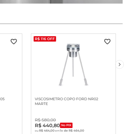
R$
116
OFF
05
VISCOSIMETRO COPO FORD NR02
MARTE
R$
580
,
00
R$
440
,
80
No PIX
R$
464
,
00
1
x de
R$
464
,
00
ou
em