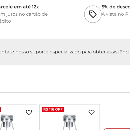
rcele em até 12x
5% de desc
m juros no cartão de
À vista no P
édito
tate nosso suporte especializado para obter assistência 
R$
116
OFF