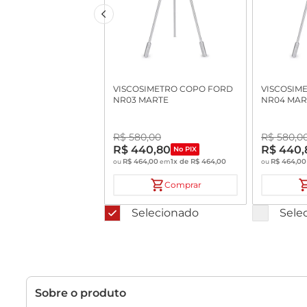
VISCOSIMETRO COPO FORD
VISCOSIM
NR03 MARTE
NR04 MAR
R$
580
,
00
R$
580
,
0
R$
440
,
80
R$
440
,
No PIX
R$
464
,
00
1
x de
R$
464
,
00
R$
464
,
00
ou
em
ou
Comprar
Selecionado
Sele
Sobre o produto