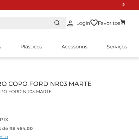
Login
Favoritos
s
Plásticos
Acessórios
Serviços
 DE LISTA 2024
RO COPO FORD NR03 MARTE
OPO FORD NR03 MARTE
is:
rminações rápidas de viscosidade cinemática de diversos
 PIX
s, vernizes, resinas e outros líquidos com propriedades
x de
R$
464
,
00
ento
icas: