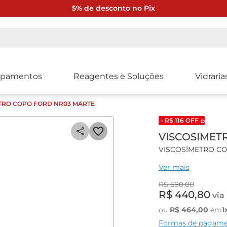
5% de desconto no Pix
ipamentos
Reagentes e Soluções
Vidraria
TRO COPO FORD NR03 MARTE
- R$
116
OFF
DESCONTO
VISCOSIMET
VISCOSÍMETRO C
Ver mais
Características gera
R$
580
,
00
Indicado para dete
R$
440
,
80
via
produtos como tinta
newtonianas.
ou
R$
464
,
00
em
1
Formas de pagam
Especificações técn