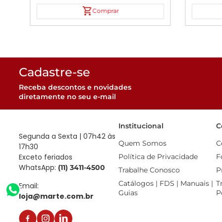
Comprar
Cadastre-se
Receba descontos e novidades
diretamente no seu e-mail
Institucional
C
Segunda a Sexta | 07h42 às
Quem Somos
C
17h30
Exceto feriados
Política de Privacidade
F
WhatsApp:
(11) 3411-4500
Trabalhe Conosco
P
Catálogos | FDS | Manuais | 
T
Email:
Guias
P
loja@marte.com.br