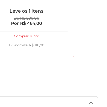
1
R$
580
,
00
R$
464
,
00
Comprar Junto
R$
116
,
00