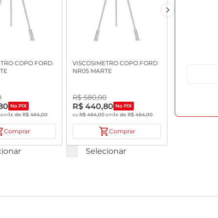
ETRO COPO FORD
VISCOSIMETRO COPO FORD
TE
NR05 MARTE
0
R$
580
,
00
80
R$
440
,
80
No PIX
No PIX
1
x de
R$
464
,
00
R$
464
,
00
1
x de
R$
464
,
00
em
ou
em
Comprar
Comprar
cionar
Selecionar