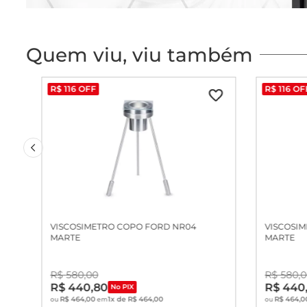
Quem viu, viu também
R$
116
OFF
R$
116
OF
VISCOSIMETRO COPO FORD NR04
VISCOSI
MARTE
MARTE
R$
580
,
00
R$
580
,
0
R$
440
,
80
R$
440
No PIX
R$
464
,
00
1
x de
R$
464
,
00
R$
464
,
0
ou
em
ou