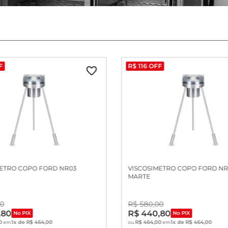
F
R$
116
OFF
METRO COPO FORD NR03
VISCOSIMETRO COPO FORD NR
MARTE
0
R$
580
,
00
,
80
R$
440
,
80
No PIX
No PIX
0
1
x de
R$
464
,
00
R$
464
,
00
1
x de
R$
464
,
00
em
ou
em