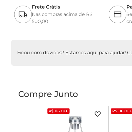
Frete Grátis
Pa
Nas compras acima de R$
Se
500,00
cr
Ficou com dúvidas? Estamos aqui para ajudar! Con
Compre Junto
R$
116
OFF
R$
116
OFF