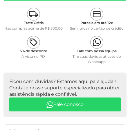
Frete Grátis
Parcele em até 12x
Nas compras acima de R$ 500,00
Sem juros no cartão de crédito
5% de desconto
Fale com nossa equipe
À vista no PIX
Tire suas dúvidas através do
Whatsapp
Ficou com dúvidas? Estamos aqui para ajudar!
Contate nosso suporte especializado para obter
assistência rápida e confiável.
Fale conosco