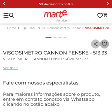
5% de desconto no Pix
EQUIPAMENTOS
Viscosímetro Capilar
VISCOSIMETRO C
VISCOSIMETRO CANNON FENSKE - 513 33
VISCOSíMETRO CANNON FENSKE: SÉRIE 513 - 33
Ver mais
Características gerais:
Viscosímetro Capilar Cannon Fenske.
Fale com nossos especialistas
Calibrado para medições manuais de rotina.
Determinação de viscosidade cinética absoluta e relativa de
líquidos com escoamento Newtoniano.
Para maiores informações sobre o produto,
Capilares com marcação de anéis.
entre em contato conosco via Whatsapp
clicando no botão abaixo:
Especificações técnicas: