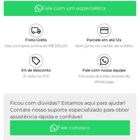
• Quantidade de amostra 7 ... 10ml.
Fale com um especialista
• Capilar No: 450
• Constante: K= 1,2
• Diâmetro i +/- (mm): 1,92
• Faixa de Medição: 240 ... 1200 mm2/s
• Altura do capilar: 245 mm
Frete Grátis
Parcele em até 12x
Nas compras acima de R$ 500,00
Sem juros no cartão de crédito
PART NUMBER 285403597
MARCA SI ANALYTICS
5% de desconto
Fale com nossa equipe
À vista no PIX
Tire suas dúvidas através do
Whatsapp
Ficou com dúvidas? Estamos aqui para ajudar!
Contate nosso suporte especializado para obter
assistência rápida e confiável.
Fale conosco