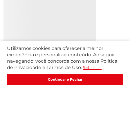
Ao se cadastrar você irá concordar com a nossa
política de
privacidade
Cadastrar
Utilizamos cookies para oferecer a melhor
experiência e personalizar conteúdo. Ao seguir
navegando, você concorda com a nossa Política
Segunda a Sexta | 07h42 às 17h30
Saiba mais
de Privacidade e Termos de Uso.
Exceto feriados
WhatsApp:
(11) 3411-4500
Fale com um especialista
Email:
loja@marte.com.br
Institucional