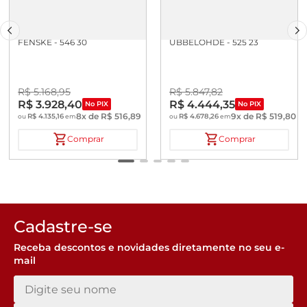
VISCOSIMETRO CANNON
VISCOSIMETRO
FENSKE - 546 30
UBBELOHDE - 525 23
R$
5
.
168
,
95
R$
5
.
847
,
82
R$
3
.
928
,
40
R$
4
.
444
,
35
No PIX
No PIX
8
x de
R$
516
,
89
9
x de
R$
519
,
80
R$
4
.
135
,
16
R$
4
.
678
,
26
ou
em
ou
em
Comprar
Comprar
Cadastre-se
Receba descontos e novidades diretamente no seu e-
mail