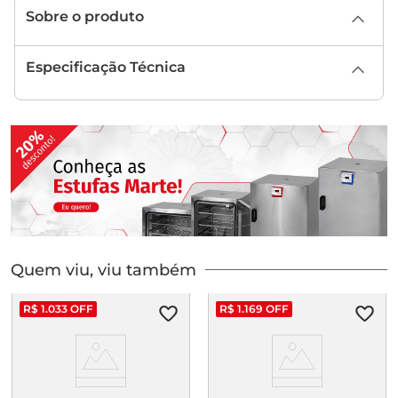
Sobre o produto
Especificação Técnica
Quem viu, viu também
R$
1
.
033
OFF
R$
1
.
169
OFF