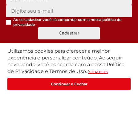
Ao se cadastrar você irá concordar com a nossa
política de
privacidade
Cadastrar
Utilizamos cookies para oferecer a melhor
experiência e personalizar conteúdo. Ao seguir
Segunda a Sexta | 07h42 às 17h30
navegando, você concorda com a nossa Política
Exceto feriados
Saiba mais
de Privacidade e Termos de Uso.
WhatsApp:
(11) 3411-4500
Fale com um especialista
Email:
loja@marte.com.br
Institucional
Central de Atendimento
Quem Somos