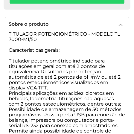
MAGNÉTICO (TM 235) E MODULO INTERCAMBIAVEL DE 50
ML WA 50), FRASCO AMBAR PARA TITULANTE (GL45),
ADAPTADOR PARA FRASCO (S40), MANGUEIRAS E
PONTEIRA DE TITULAÇÃO.
Sobre o produto
PART NUMBER 285220160
TITULADOR POTENCIOMÉTRICO - MODELO TL
7000-M1/50
MARCA SI ANALYTICS
Características gerais:
Titulador potenciométrico indicado para
titulações em geral com até 2 pontos de
equivalência. Resultados por detecção
automática de até 2 pontos de pH/mV ou até 2
pontos estequiométricos visualizados em
display VGA-TFT;
Principais aplicações em acidez, cloretos em
bebidas, Iodometria, titulações não-aquosas
com 2 pontos estequiométricos, dentre outras;
Possibilidade de armazenagem de 50 métodos
programáveis. Possui porta USB para conexão de
balança, impressora ou computador e porta-
serial RS-232 para conexão com amostradores.
Permite ainda possibilidade de controle do