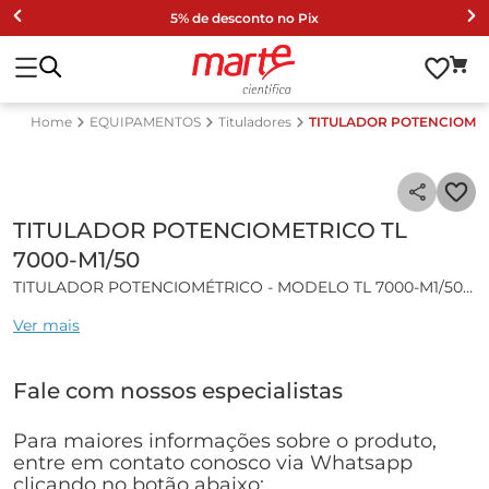
5% de desconto no Pix
EQUIPAMENTOS
Tituladores
TITULADOR POTENCIOMETR
TITULADOR POTENCIOMETRICO TL
7000-M1/50
TITULADOR POTENCIOMÉTRICO - MODELO TL 7000-M1/50
Ver mais
Características gerais:
Titulador potenciométrico indicado para titulações em geral
Fale com nossos especialistas
com até 2 pontos de equivalência. Resultados por detecção
automática de até 2 pontos de pH/mV ou até 2 pontos
estequiométricos visualizados em display VGA-TFT;
Para maiores informações sobre o produto,
Principais aplicações em acidez, cloretos em bebidas,
entre em contato conosco via Whatsapp
Iodometria, titulações não-aquosas com 2 pontos
clicando no botão abaixo: