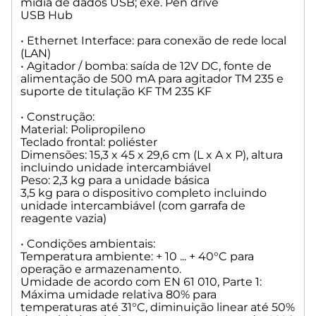
Tolerâncias do diâmetro
mídia de dados USB; exe. Pen drive
interno do cilindro de vidro: ± 0,005
USB Hub
Erro de dosagem de acordo com
• Ethernet Interface: para conexão de rede local
100% de volume [%]: ± 0,15
(LAN)
Reprodutibilidade [%]: 0,07
• Agitador / bomba: saída de 12V DC, fonte de
alimentação de 500 mA para agitador TM 235 e
• WA 10
suporte de titulação KF TM 235 KF
Volume (mL): 10,00
Tolerâncias do diâmetro
• Construção:
interno do cilindro de vidro: ± 0,005
Material: Polipropileno
Erro de dosagem de acordo com
Teclado frontal: poliéster
100% de volume [%]: ± 0,15
Dimensões: 15,3 x 45 x 29,6 cm (L x A x P), altura
Reprodutibilidade [%]: 0,05
incluindo unidade intercambiável
Peso: 2,3 kg para a unidade básica
• WA 20
3,5 kg para o dispositivo completo incluindo
Volume (mL): 20,00
unidade intercambiável (com garrafa de
Tolerâncias do diâmetro
reagente vazia)
interno do cilindro de vidro: ± 0,005
Erro de dosagem de acordo com
• Condições ambientais:
100% de volume [%]: ± 0,15
Temperatura ambiente: + 10 ... + 40°C para
Reprodutibilidade [%]: 0,05
operação e armazenamento.
Umidade de acordo com EN 61 010, Parte 1:
Máxima umidade relativa 80% para
• WA 50
temperaturas até 31°C, diminuição linear até 50%
Volume (mL): 50,00