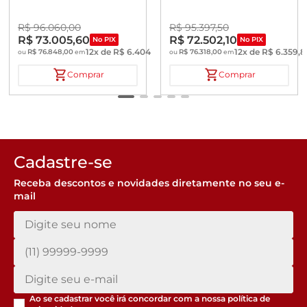
R$
96
.
060
,
00
R$
95
.
397
,
50
R$
73
.
005
,
60
R$
72
.
502
,
10
No PIX
No PIX
12
x de
R$
6
.
404
,
00
12
x de
R$
6
.
359
,
8
R$
76
.
848
,
00
R$
76
.
318
,
00
ou
em
ou
em
Comprar
Comprar
Cadastre-se
Receba descontos e novidades diretamente no seu e-
mail
Ao se cadastrar você irá concordar com a nossa
política de