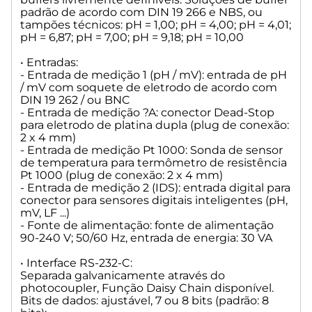
TM 235 KF
padrão de acordo com DIN 19 266 e NBS, ou
tampões técnicos: pH = 1,00; pH = 4,00; pH = 4,01;
• Construção:
pH = 6,87; pH = 7,00; pH = 9,18; pH = 10,00
Material: Polipropileno
Teclado frontal: poliéster
• Entradas:
Dimensões: 15,3 x 45 x 29,6 cm (L x A x P), altura incluindo
- Entrada de medição 1 (pH / mV): entrada de pH
unidade intercambiável
/ mV com soquete de eletrodo de acordo com
Peso: 2,3 kg para a unidade básica
DIN 19 262 / ou BNC
3,5 kg para o dispositivo completo incluindo unidade
- Entrada de medição ?A: conector Dead-Stop
intercambiável (com garrafa de reagente vazia)
para eletrodo de platina dupla (plug de conexão:
2 x 4 mm)
• Condições ambientais:
- Entrada de medição Pt 1000: Sonda de sensor
Temperatura ambiente: + 10 ... + 40°C para operação e
de temperatura para termômetro de resistência
armazenamento.
Pt 1000 (plug de conexão: 2 x 4 mm)
- Entrada de medição 2 (IDS): entrada digital para
Umidade de acordo com EN 61 010, Parte 1:
conector para sensores digitais inteligentes (pH,
Máxima umidade relativa 80% para temperaturas até 31°C,
mV, LF ...)
diminuição linear até 50% de umidade relativa a uma
- Fonte de alimentação: fonte de alimentação
temperatura de 40°C
90-240 V; 50/60 Hz, entrada de energia: 30 VA
• Unidades intercambiáveis:
• Interface RS-232-C:
Compatibilidade: as unidades são compatíveis com: - os
Separada galvanicamente através do
tituladores TitroLine® 6000/7000 / 7500KF / 7750/7800 - a
photocoupler, Função Daisy Chain disponível.
Bureta de pistão TITRONIC® 500
Bits de dados: ajustável, 7 ou 8 bits (padrão: 8
Reconhecimento: automaticamente através de RFID.