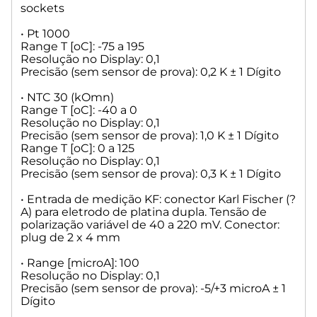
sockets
Range de medida: Depende do tipo do sensor
Resolução no Display: 0,1
• Pt 1000
Precisão (sem sensor de prova): Depende do tipo do sensor
Range T [oC]: -75 a 195
Resolução no Display: 0,1
• T [oC]
Precisão (sem sensor de prova): 0,2 K ± 1 Dígito
Range de medida: Depende do tipo do sensor
Resolução no Display: 0,1
• NTC 30 (kOmn)
Precisão (sem sensor de prova): Depende do tipo do sensor
Range T [oC]: -40 a 0
Resolução no Display: 0,1
• Condutividade
Precisão (sem sensor de prova): 1,0 K ± 1 Dígito
Range de medida: Depende do tipo do sensor
Range T [oC]: 0 a 125
Resolução no Display: 0,1
Resolução no Display: 0,1
Precisão (sem sensor de prova): 0,3 K ± 1 Dígito
Precisão (sem sensor de prova): Depende do tipo do sensor
• Entrada de medição KF: conector Karl Fischer (?
• Display: 3,5 polegadas -1/4 VGA TFT display com 320x240
A) para eletrodo de platina dupla. Tensão de
pixels
polarização variável de 40 a 220 mV. Conector:
plug de 2 x 4 mm
• Calibração: automaticamente com até três soluções de
buffer. Sequência durante a calibração opcional. Podem ser
• Range [microA]: 100
introduzidos buffers livremente definíveis. Soluções de
Resolução no Display: 0,1
buffer padrão de acordo com DIN 19 266 e NBS, ou tampões
Precisão (sem sensor de prova): -5/+3 microA ± 1
técnicos: pH = 1,00; pH = 4,00; pH = 4,01; pH = 6,87; pH = 7,00;
Dígito
pH = 9,18; pH = 10,00