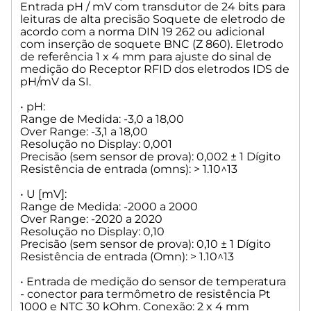
Entrada pH / mV com transdutor de 24 bits para
Resolução no Display: 0,1
leituras de alta precisão Soquete de eletrodo de
Precisão (sem sensor de prova): -5/+3 microA ± 1 Dígito
acordo com a norma DIN 19 262 ou adicional
com inserção de soquete BNC (Z 860). Eletrodo
• Range [microA]: 50
de referência 1 x 4 mm para ajuste do sinal de
Resolução no Display: 0,1
medição do Receptor RFID dos eletrodos IDS de
Precisão (sem sensor de prova): ± 3 microA ± 1 Dígito
pH/mV da SI.
• Range [microA]: 10
• pH:
Resolução no Display: 0,1
Range de Medida: -3,0 a 18,00
Precisão (sem sensor de prova): ± 1 microA ± 1 Dígito
Over Range: -3,1 a 18,00
Resolução no Display: 0,001
• Range [microA]: 5
Precisão (sem sensor de prova): 0,002 ± 1 Dígito
Resolução no Display: 0,1
Resistência de entrada (omns): > 1.10^13
Precisão (sem sensor de prova): ± 0,2 microA ± 1 Dígito
• U [mV]:
• Entrada de Medição 2 (IDS): Conector de entrada de
Range de Medida: -2000 a 2000
medição para sensores digitais inteligentes.
Over Range: -2020 a 2020
Resolução no Display: 0,10
Precisão (sem sensor de prova): 0,10 ± 1 Dígito
• pH
Resistência de entrada (Omn): > 1.10^13
Range de medida: Depende do tipo do sensor
Resolução no Display: 0,001
• Entrada de medição do sensor de temperatura
Precisão (sem sensor de prova): Depende do tipo do sensor
- conector para termômetro de resistência Pt
1000 e NTC 30 kOhm. Conexão: 2 x 4 mm
• mV