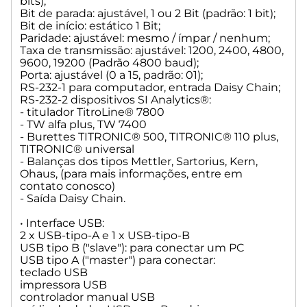
bits);
Reconhecimento do tamanho da unidade e das
Bit de parada: ajustável, 1 ou 2 Bit (padrão: 1 bit);
características da solução de Titulação ou Dosagem
Bit de início: estático 1 Bit;
Válvula: válvula de cone neutro em volume feita a partir de
Paridade: ajustável: mesmo / ímpar / nenhum;
polímeros fluorocarbonados (PTFE), TZ 3000
Taxa de transmissão: ajustável: 1200, 2400, 4800,
Cilindro: vidro de borosilicato 3.3 (DURAN®) Mangueiras:
9600, 19200 (Padrão 4800 baud);
conjunto de mangueira FEP, azul.
Porta: ajustável (0 a 15, padrão: 01);
Suporte para garrafa
RS-232-1 para computador, entrada Daisy Chain;
de abastecimento: adequado para garrafa de vidro quadrado
RS-232-2 dispositivos SI Analytics®:
- titulador TitroLine® 7800
e Garrafas de reagente.
- TW alfa plus, TW 7400
Materiais: vidro de borosilicato DURAN, polímeros de
- Burettes TITRONIC® 500, TITRONIC® 110 plus,
fluorocarboneto (PTFE), aço inoxidável, polipropileno.
TITRONIC® universal
Dimensões: 15 x 34 x 22,8 cm (L x A x P) incl. Garrafa de
- Balanças dos tipos Mettler, Sartorius, Kern,
reagente Peso: aprox. 1,2 kg para unidade intercambiável WA
Ohaus, (para mais informações, entre em
incl. garrafa de reagente vazia
contato conosco)
Precisão de dosagem: após DIN EN ISO 8655, parte 3:
- Saída Daisy Chain.
Acuidade: 0.15%
Precisão: 0.05 - 0.07%
• Interface USB:
(dependendo da unidade intercambiável usada)
2 x USB-tipo-A e 1 x USB-tipo-B
Precisão de dosagem do Titulador TitroLine 7800 com
USB tipo B ("slave"): para conectar um PC
unidades intercambiáveis WA:
USB tipo A ("master") para conectar:
teclado USB
• WA 05:
impressora USB
Volume (mL): 5,00
controlador manual USB