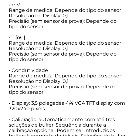
RS-232-1 para computador, entrada Daisy Chain;
• mV
Range de medida: Depende do tipo do sensor
RS-232-2 dispositivos SI Analytics®:
Resolução no Display: 0,1
- titulador TitroLine® 7800
Precisão (sem sensor de prova): Depende do
- TW alfa plus, TW 7400
tipo do sensor
- Burettes TITRONIC® 500, TITRONIC® 110 plus, TITRONIC®
universal
• T [oC]
- Balanças dos tipos Mettler, Sartorius, Kern, Ohaus, (para
Range de medida: Depende do tipo do sensor
mais informações, entre em contato conosco)
Resolução no Display: 0,1
- Saída Daisy Chain.
Precisão (sem sensor de prova): Depende do
tipo do sensor
• Interface USB:
2 x USB-tipo-A e 1 x USB-tipo-B
• Condutividade
USB tipo B ("slave"): para conectar um PC
Range de medida: Depende do tipo do sensor
USB tipo A ("master") para conectar:
Resolução no Display: 0,1
teclado USB
Precisão (sem sensor de prova): Depende do
impressora USB
tipo do sensor
controlador manual USB
mídia de dados USB; exe. Pen drive
• Display: 3,5 polegadas -1/4 VGA TFT display com
USB Hub
320x240 pixels
• Calibração: automaticamente com até três
• Ethernet Interface: para conexão de rede local (LAN)
soluções de buffer. Sequência durante a
• Agitador / bomba: saída de 12V DC, fonte de alimentação
calibração opcional. Podem ser introduzidos
de 500 mA para agitador TM 235 e suporte de titulação KF
buffers livremente definíveis. Soluções de buffer