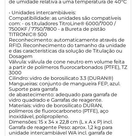
de umidade relativa a uma temperatura de 40°C
Tolerâncias do diâmetro
interno do cilindro de vidro: ± 0,005
• Unidades intercambiáveis:
Erro de dosagem de acordo com
Compatibilidade: as unidades são compatíveis
100% de volume [%]: ± 0,15
com: - os tituladores TitroLine® 6000/7000 /
Reprodutibilidade [%]: 0,05
7500KF / 7750/7800 - a Bureta de pistão
TITRONIC® 500
PART NUMBER: 285221030
Reconhecimento: automaticamente através de
RFID. Reconhecimento do tamanho da unidade
MARCA: SI ANALYTICS
e das características da solução de Titulação ou
Dosagem
PESO LÍQUIDO: 5,0 Kg
Válvula: válvula de cone neutro em volume feita
PESO BRUTO: 7,0 Kg
a partir de polímeros fluorocarbonados (PTFE), TZ
3000
Cilindro: vidro de borosilicato 3.3 (DURAN®)
Mangueiras: conjunto de mangueira FEP, azul.
Suporte para garrafa
de abastecimento: adequado para garrafa de
vidro quadrado e Garrafas de reagente.
Materiais: vidro de borosilicato DURAN,
polímeros de fluorocarboneto (PTFE), aço
inoxidável, polipropileno.
Dimensões: 15 x 34 x 22,8 cm (L x A x P) incl.
Garrafa de reagente Peso: aprox. 1,2 kg para
unidade intercambiável WA incl. garrafa de