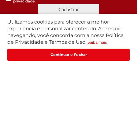
privacidade
Cadastrar
Utilizamos cookies para oferecer a melhor
experiência e personalizar conteúdo. Ao seguir
navegando, você concorda com a nossa Política
Segunda a Sexta | 07h42 às 17h30
Saiba mais
de Privacidade e Termos de Uso.
Exceto feriados
WhatsApp:
(11) 3411-4500
Fale com um especialista
Email:
loja@marte.com.br
Institucional
Central de Atendimento
Quem Somos
Política de Privacidade
Central de Atendimento
Formas de pagamento
Trabalhe Conosco
Formas de Pagamento