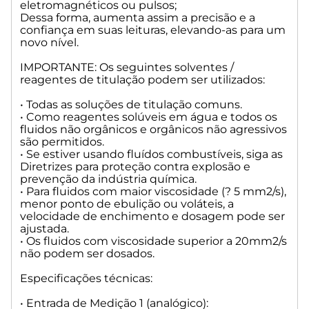
Resistência de entrada (Omn): > 1.10^13
eletromagnéticos ou pulsos;
Dessa forma, aumenta assim a precisão e a
• Entrada de medição do sensor de temperatura - conector
confiança em suas leituras, elevando-as para um
para termômetro de resistência Pt 1000 e NTC 30 kOhm.
novo nível.
Conexão: 2 x 4 mm sockets
IMPORTANTE: Os seguintes solventes /
reagentes de titulação podem ser utilizados:
• Pt 1000
Range T [oC]: -75 a 195
• Todas as soluções de titulação comuns.
Resolução no Display: 0,1
• Como reagentes solúveis em água e todos os
Precisão (sem sensor de prova): 0,2 K ± 1 Dígito
fluidos não orgânicos e orgânicos não agressivos
são permitidos.
• NTC 30 (kOmn)
• Se estiver usando fluídos combustíveis, siga as
Range T [oC]: -40 a 0
Diretrizes para proteção contra explosão e
Resolução no Display: 0,1
prevenção da indústria química.
Precisão (sem sensor de prova): 1,0 K ± 1 Dígito
• Para fluidos com maior viscosidade (? 5 mm2/s),
Range T [oC]: 0 a 125
menor ponto de ebulição ou voláteis, a
Resolução no Display: 0,1
velocidade de enchimento e dosagem pode ser
Precisão (sem sensor de prova): 0,3 K ± 1 Dígito
ajustada.
• Os fluidos com viscosidade superior a 20mm2/s
• Entrada de medição KF: conector Karl Fischer (?A) para
não podem ser dosados.
eletrodo de platina dupla. Tensão de polarização variável de
40 a 220 mV. Conector: plug de 2 x 4 mm
Especificações técnicas:
• Range [microA]: 100
• Entrada de Medição 1 (analógico):