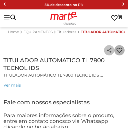
5% de desconto no Pix
EQUIPAMENTOS
Tituladores
TITULADOR AUTOMATICO T
TITULADOR AUTOMATICO TL 7800
TECNOL IDS
TITULADOR AUTOMÁTICO TL 7800 TECNOL IDS
Ver mais
Características gerais:
O TitroLine® 7800 aprimorou as características universais
Fale com nossos especialistas
do TitroLine 7750 com um adicional: entrada de medição
IDS. Assim, o TitroLine 7800 é capaz de realizar titulações
potenciométricas com eletrodos analógicos ou IDS, até
Para maiores informações sobre o produto,
titulações volumétricas de Karl Fischer;
entre em contato conosco via Whatsapp
A entrada do sistema IDS de medição é multifuncional,
clicando no botão abaixo: