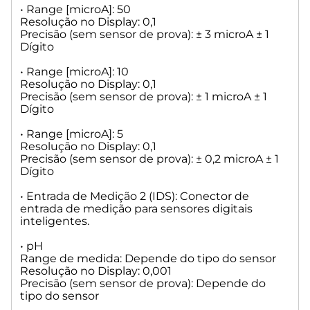
• Range [microA]: 50
• Entradas:
Resolução no Display: 0,1
- Entrada de medição 1 (pH / mV): entrada de pH / mV com
Precisão (sem sensor de prova): ± 3 microA ± 1
soquete de eletrodo de acordo com DIN 19 262 / ou BNC
Dígito
- Entrada de medição ?A: conector Dead-Stop para eletrodo
de platina dupla (plug de conexão: 2 x 4 mm)
• Range [microA]: 10
- Entrada de medição Pt 1000: Sonda de sensor de
Resolução no Display: 0,1
Precisão (sem sensor de prova): ± 1 microA ± 1
temperatura para termômetro de resistência Pt 1000 (plug
Dígito
de conexão: 2 x 4 mm)
- Entrada de medição 2 (IDS): entrada digital para conector
• Range [microA]: 5
para sensores digitais inteligentes (pH, mV, LF ...)
Resolução no Display: 0,1
- Fonte de alimentação: fonte de alimentação 90-240 V;
Precisão (sem sensor de prova): ± 0,2 microA ± 1
50/60 Hz, entrada de energia: 30 VA
Dígito
• Interface RS-232-C:
• Entrada de Medição 2 (IDS): Conector de
Separada galvanicamente através do photocoupler, Função
entrada de medição para sensores digitais
Daisy Chain disponível.
inteligentes.
Bits de dados: ajustável, 7 ou 8 bits (padrão: 8 bits);
Bit de parada: ajustável, 1 ou 2 Bit (padrão: 1 bit);
• pH
Bit de início: estático 1 Bit;
Range de medida: Depende do tipo do sensor
Paridade: ajustável: mesmo / ímpar / nenhum;
Resolução no Display: 0,001
Taxa de transmissão: ajustável: 1200, 2400, 4800, 9600, 19200
Precisão (sem sensor de prova): Depende do
(Padrão 4800 baud);
tipo do sensor
Porta: ajustável (0 a 15, padrão: 01);