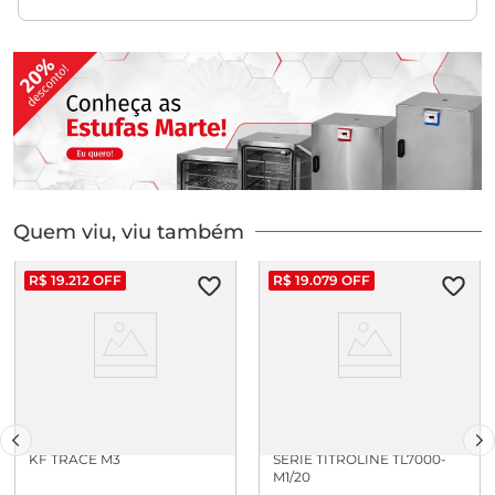
Quem viu, viu também
R$
19
.
212
OFF
R$
19
.
079
OFF
TITULADOR TITROLINE 7500
TITULADOR AUTOMATICO:
KF TRACE M3
SERIE TITROLINE TL7000-
M1/20