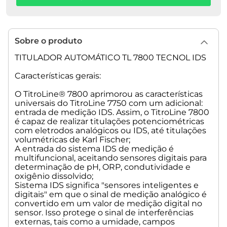
Especificações técnicas:
• Entrada de Medição 1 (analógico):
Sobre o produto
Entrada pH / mV com transdutor de 24 bits para leituras de
alta precisão Soquete de eletrodo de acordo com a norma
TITULADOR AUTOMÁTICO TL 7800 TECNOL IDS
DIN 19 262 ou adicional com inserção de soquete BNC (Z
860). Eletrodo de referência 1 x 4 mm para ajuste do sinal de
Características gerais:
medição do Receptor RFID dos eletrodos IDS de pH/mV da
SI.
O TitroLine® 7800 aprimorou as características
universais do TitroLine 7750 com um adicional:
entrada de medição IDS. Assim, o TitroLine 7800
• pH:
é capaz de realizar titulações potenciométricas
Range de Medida: -3,0 a 18,00
com eletrodos analógicos ou IDS, até titulações
Over Range: -3,1 a 18,00
volumétricas de Karl Fischer;
Resolução no Display: 0,001
A entrada do sistema IDS de medição é
Precisão (sem sensor de prova): 0,002 ± 1 Dígito
multifuncional, aceitando sensores digitais para
Resistência de entrada (omns): > 1.10^13
determinação de pH, ORP, condutividade e
oxigênio dissolvido;
• U [mV]:
Sistema IDS significa "sensores inteligentes e
Range de Medida: -2000 a 2000
digitais" em que o sinal de medição analógico é
Over Range: -2020 a 2020
convertido em um valor de medição digital no
Resolução no Display: 0,10
sensor. Isso protege o sinal de interferências
Precisão (sem sensor de prova): 0,10 ± 1 Dígito
externas, tais como a umidade, campos