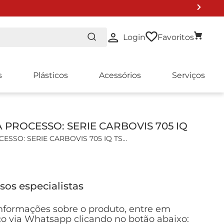
Login
Favoritos
s
Plásticos
Acessórios
Serviços
PROCESSO: SERIE CARBOVIS 705 IQ
SSO: SERIE CARBOVIS 705 IQ TS
s gerais:
ão de COD/TOC/BOD/SAC/TSS.
sos especialistas
 óptico UV/VIS.
o: Espectro (UV/VIS).
nformações sobre o produto, entre em
icas:
o via Whatsapp clicando no botão abaixo: