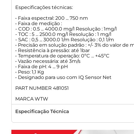
Especificações técnicas:
• Faixa espectral: 200 ... 750 nm
• Faixa de medição :
- COD : 0.5 ... 4000.0 mg/l Resolução : 1mg/l
- TOC : 5 ... 2500.0 mg/l Resolução : 1 mg/l
- SAC : 0,5 ... 3000.0 1/m Resolução : 0,1 1/m
• Precisão em solução padrão : +/- 3% do valor de m
• Resistência à pressão: até 1bar
• Temperatura de operação: 0ºC ... +45ºC
• Vazão necessária: até 3m/s
• Faixa de pH: 4 ... 9 pH
• Peso: 1,1 Kg
• Designado para uso com IQ Sensor Net
PART NUMBER 481051
MARCA WTW
Especificação Técnica