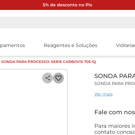
5% de desconto no Pix
ipamentos
Reagentes e Soluções
Vidraria
SONDA PARA PROCESSO: SERIE CARBOVIS 705 IQ
SONDA PARA 
SONDA PARA PROCE
Ver mais
Característica
Sonda para mediç
Fale com nos
Sonda com sistema
Princípio de mediçã
Para maiores i
Especificações técn
contato conosc