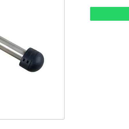
• Faixa espectral: 2
• Faixa de medição 
• Precisão em soluç
• Temperatura de op
• Vazão necessária:
• Faixa de pH: 4 ... 
• Peso: 1,1 Kg
PART NUMBER 481
MARCA WTW