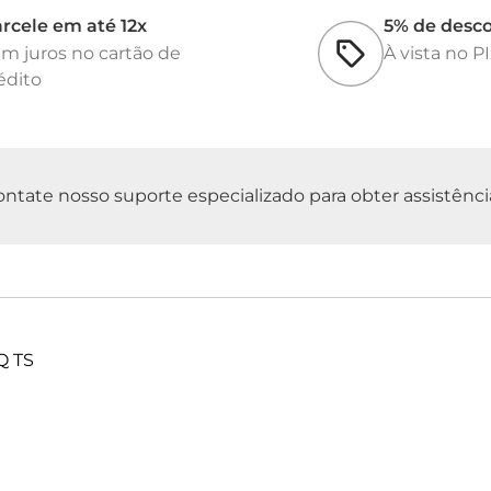
rcele em até 12x
5% de desc
m juros no cartão de
À vista no P
édito
tate nosso suporte especializado para obter assistência 
Q TS