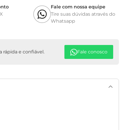
onto
Fale com nossa equipe
IX
Tire suas dúvidas através do
Whatsapp
rápida e confiável.
Fale conosco