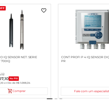
OFF
O IQ SENSOR NET: SERIE
CONT PROFI P 4 IQ SENSOR DIQ
 700IQ
PR
5
,
12
07
,
10
No PIX
0
,
10
12
x de
R$
1
.
088
,
34
em
Comprar
Fale com um especialis