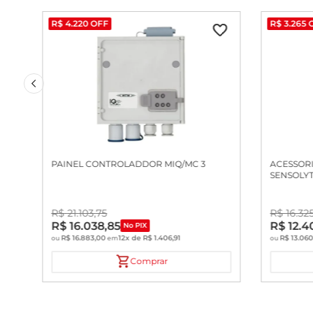
R$
4
.
220
OFF
R$
3
.
265
PAINEL CONTROLADDOR MIQ/MC 3
ACESSORI
SENSOLYT
R$
21
.
103
,
75
R$
16
.
32
R$
16
.
038
,
85
R$
12
.
4
No PIX
R$
16
.
883
,
00
12
x de
R$
1
.
406
,
91
R$
13
.
06
ou
em
ou
Comprar