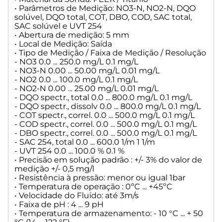
• Parâmetros de Medição: NO3-N, NO2-N, DQO
solúvel, DQO total, COT, DBO, COD, SAC total,
SAC solúvel e UVT 254
• Abertura de medição: 5 mm
• Local de Medição: Saída
• Tipo de Medição / Faixa de Medição / Resolução
- NO3 0.0 ... 250.0 mg/L 0.1 mg/L
- NO3-N 0.00 ... 50.00 mg/L 0.01 mg/L
- NO2 0.0 ... 100.0 mg/L 0.1 mg/L
- NO2-N 0.00 ... 25.00 mg/L 0.01 mg/L
- DQO spectr., total 0.0 ... 800.0 mg/L 0.1 mg/L
- DQO spectr., dissolv 0.0 ... 800.0 mg/L 0.1 mg/L
- COT spectr., correl. 0.0 ... 500.0 mg/L 0.1 mg/L
- COD spectr., correl. 0.0 ... 500.0 mg/L 0.1 mg/L
- DBO spectr., correl. 0.0 ... 500.0 mg/L 0.1 mg/L
- SAC 254, total 0.0 ... 600.0 1/m 1 1/m
- UVT 254 0.0 ... 100.0 % 0.1 %
• Precisão em solução padrão : +/- 3% do valor de
medição +/- 0,5 mg/l
• Resistência à pressão: menor ou igual 1bar
• Temperatura de operação : 0ºC ... +45ºC
• Velocidade do Fluído: até 3m/s
• Faixa de pH : 4 ... 9 pH
• Temperatura de armazenamento: - 10 °C ... + 50