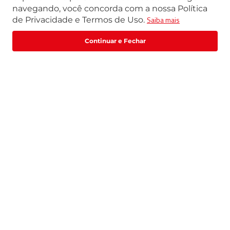
navegando, você concorda com a nossa Política
Segunda a Sexta | 07h42 às 17h30
Saiba mais
de Privacidade e Termos de Uso.
Exceto feriados
WhatsApp:
(11) 3411-4500
Fale com um especialista
Email:
loja@marte.com.br
Institucional
Central de Atendimento
Quem Somos
Política de Privacidade
Central de Atendimento
Formas de pagamento
Trabalhe Conosco
Formas de Pagamento
Catálogos | FDS | Manuais| Guias
Prazo de Entrega
Trocas e Devoluções
Selos de segurança