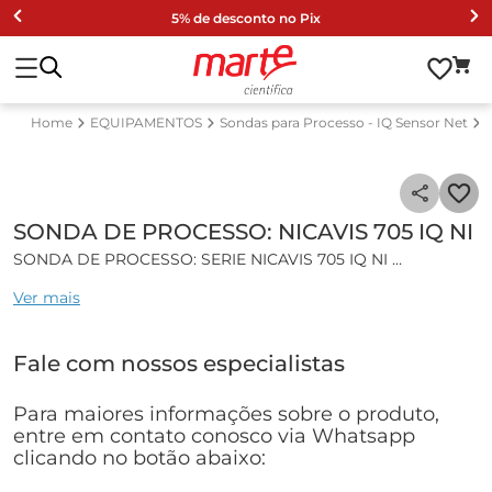
5% de desconto no Pix
EQUIPAMENTOS
Sondas para Processo - IQ Sensor Net
SONDA DE PROCESSO: NICAVIS 705 IQ NI
SONDA DE PROCESSO: SERIE NICAVIS 705 IQ NI
Ver mais
Características gerais:
Sonda com sistema óptico UV/VIS para Medições em
Fale com nossos especialistas
Processo.
Parâmetros de medição NO3-N, NO2-N, DQO solúvel, DQO
total, COT, DBO, COD, SAC total, SAC solúvel e UVT 254.
Para maiores informações sobre o produto,
Medições efluentes de estações municipais.
entre em contato conosco via Whatsapp
Projetado para Sistema IQ Sensor NET.
clicando no botão abaixo:
Compensação dos valores de turbidez.
Com limpeza automática integrada por ultrassom.