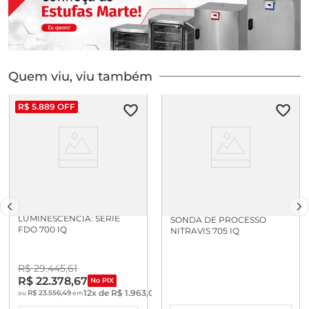
Quem viu, viu também
R$
5
.
889
OFF
SONDA DE OD POR
LUMINESCENCIA: SERIE
SONDA DE PROCESSO
FDO 700 IQ
NITRAVIS 705 IQ
R$
29
.
445
,
61
R$
22
.
378
,
67
No PIX
12
x de
R$
1
.
963
,
04
R$
23
.
556
,
49
ou
em