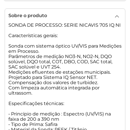
• Precisão em solução padrão : +/- 3% do valor de medição
+/- 0,5 mg/l
• Resistência à pressão: menor ou igual 1bar
Sobre o produto
• Temperatura de operação : 0ºC ... +45ºC
• Velocidade do Fluído: até 3m/s
SONDA DE PROCESSO: SERIE NICAVIS 705 IQ NI
• Faixa de pH : 4 ... 9 pH
• Temperatura de armazenamento: - 10 °C ... + 50 °C (14 ... 122
Características gerais:
°F)
• Normas de segurança: EN 61010-1 – UL 61010-1 – CAN/CSA
Sonda com sistema óptico UV/VIS para Medições
C22.2#61010-1 – IEC 62471
em Processo.
Parâmetros de medição NO3-N, NO2-N, DQO
• Certificado de Testes: cETLus, CE
solúvel, DQO total, COT, DBO, COD, SAC total,
• Consumo: 8W
SAC solúvel e UVT 254.
• Classe de Proteção: III
Medições efluentes de estações municipais.
• Dimensão: 802 x 59,9 mm
Projetado para Sistema IQ Sensor NET.
• Peso : 4 Kg
Compensação dos valores de turbidez.
Com limpeza automática integrada por
NÃO ACOMPANHA CABO, COTAR SEPARADAMENTE
ultrassom.
ACOMPANHA: Sonda, manual de operação
Especificações técnicas:
PART NUMBER 481055
• Princípio de medição : Espectro (UV/VIS) na
faixa de 200 a 390 nm
MARCA WTW
• Tipo de Prima: Safira
• Material da Sonda: PEEK / Titânio