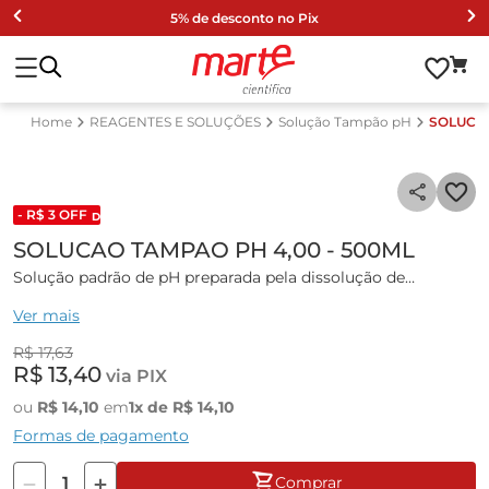
5% de desconto no Pix
REAGENTES E SOLUÇÕES
Solução Tampão pH
SOLUCAO
- R$
3
OFF
DESCONTO DE LISTA 2024
SOLUCAO TAMPAO PH 4,00 - 500ML
Solução padrão de pH preparada pela dissolução de
hidrogenoftalato de potássio (KHP) com pureza analítica,
Ver mais
em água purificada com condutividade
R$
17
,
63
R$
13
,
40
via PIX
ou
R$
14
,
10
em
1
x de
R$
14
,
10
Formas de pagamento
Comprar