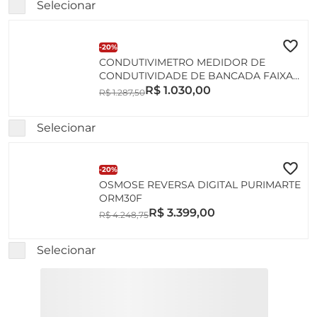
Selecionar
-
20%
CONDUTIVIMETRO MEDIDOR DE
CONDUTIVIDADE DE BANCADA FAIXA
DE 0 A 1999 US/CM; 2 A 199,9 MS/CM
R$
1
.
030
,
00
R$
1
.
287
,
50
SEM CELULA
Selecionar
-
20%
OSMOSE REVERSA DIGITAL PURIMARTE
ORM30F
R$
3
.
399
,
00
R$
4
.
248
,
75
Selecionar