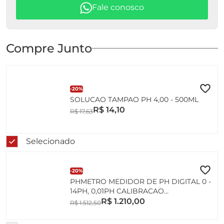
Fale conosco
Compre Junto
-
20%
SOLUCAO TAMPAO PH 4,00 - 500ML
R$
14
,
10
R$
17
,
63
Selecionado
-
20%
PHMETRO MEDIDOR DE PH DIGITAL 0 -
14PH, 0,01PH CALIBRACAO
AUTOMATICA COM ELETRODO
R$
1
.
210
,
00
R$
1
.
512
,
50
BLINDADO VIDRO JUNTA EM TEFLON
ME-005 E SUPORTE