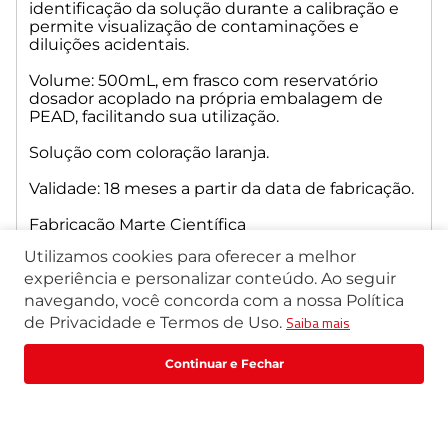
identificação da solução durante a calibração e
permite visualização de contaminações e
diluições acidentais.
Volume: 500mL, em frasco com reservatório
dosador acoplado na própria embalagem de
PEAD, facilitando sua utilização.
Solução com coloração laranja.
Validade: 18 meses a partir da data de fabricação.
Fabricação Marte Científica
Utilizamos cookies para oferecer a melhor
Especificação Técnica
experiência e personalizar conteúdo. Ao seguir
navegando, você concorda com a nossa Política
Saiba mais
de Privacidade e Termos de Uso.
R$
14
,
10
R$
17
,
63
Comprar
ou
1
x
de
R$
14
,
10