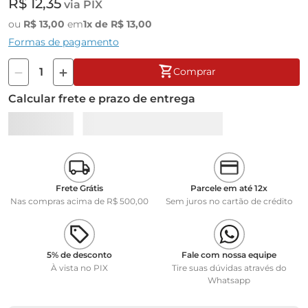
R$
12
,
35
via PIX
Fabricação Marte Científica
ou
R$
13
,
00
em
1
x de
R$
13
,
00
Formas de pagamento
Comprar
Calcular frete e prazo de entrega
Frete Grátis
Parcele em até 12x
Nas compras acima de R$ 500,00
Sem juros no cartão de crédito
5% de desconto
Fale com nossa equipe
À vista no PIX
Tire suas dúvidas através do
Whatsapp