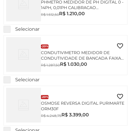
PHMETRO MEDIDOR DE PH DIGITAL 0 -
14PH, 0,01PH CALIBRACAO
AUTOMATICA COM ELETRODO
R$
1
.
210
,
00
R$
1
.
512
,
50
BLINDADO VIDRO JUNTA EM TEFLON
ME-005 E SUPORTE
Selecionar
-
20%
CONDUTIVIMETRO MEDIDOR DE
CONDUTIVIDADE DE BANCADA FAIXA
DE 0 A 1999 US/CM; 2 A 199,9 MS/CM
R$
1
.
030
,
00
R$
1
.
287
,
50
SEM CELULA
Selecionar
-
20%
OSMOSE REVERSA DIGITAL PURIMARTE
ORM30F
R$
3
.
399
,
00
R$
4
.
248
,
75
Selecionar