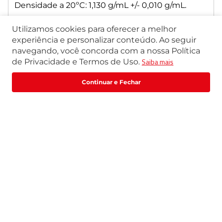
Densidade a 20ºC: 1,130 g/mL +/- 0,010 g/mL.
Volume: 250mL, frasco PEAD Leitoso.
Utilizamos cookies para oferecer a melhor
experiência e personalizar conteúdo. Ao seguir
Validade: 18 meses a partir da data de fabricação.
navegando, você concorda com a nossa Política
Fabricação Marte Científica
Saiba mais
de Privacidade e Termos de Uso.
Especificação Técnica
R$
13
,
00
R$
16
,
25
Comprar
ou
1
x
de
R$
13
,
00
Quem viu, viu também
R$
3
OFF
R$
4
OFF