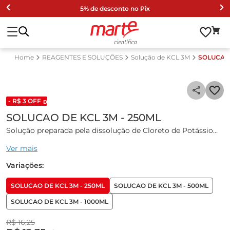
5% de desconto no Pix
REAGENTES E SOLUÇÕES
Solução de KCL 3M
SOLUCAO 
- R$
3
OFF
DESCONTO DE LISTA 2024
SOLUCAO DE KCL 3M - 250ML
Solução preparada pela dissolução de Cloreto de Potássio
(KCl) grau PA/ACS, em água destilada, sendo recomendada
Ver mais
para repouso de eletrodos de phmetro.
Variações:
Solução Incolor.
SOLUCAO DE KCL 3M - 250ML
SOLUCAO DE KCL 3M - 500ML
Densidade a 20ºC: 1,130 g/mL +/- 0,010 g/mL.
SOLUCAO DE KCL 3M - 1000ML
Volume: 250mL, frasco PEAD Leitoso.
R$
16
,
25
Validade: 18 meses a partir da data de fabricação.