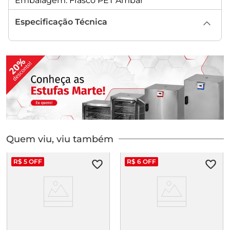
Embalagem: Frasco PET Âmbar
Especificação Técnica
Quem viu, viu também
R$
5
OFF
R$
6
OFF