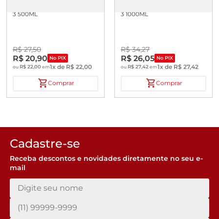
SOLUCAO ANTIESPUMANTE
SOLUCAO ANTIESPUMANTE
3 500ML
3 1000ML
R$
27
,
50
R$
34
,
27
R$
20
,
90
R$
26
,
05
No PIX
No PIX
1
x de
R$
22
,
00
1
x de
R$
27
,
42
R$
22
,
00
R$
27
,
42
ou
em
ou
em
Comprar
Comprar
Cadastre-se
Receba descontos e novidades diretamente no seu e-
mail