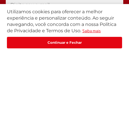
Utilizamos cookies para oferecer a melhor
Ao se cadastrar você irá concordar com a nossa
política de
privacidade
experiência e personalizar conteúdo. Ao seguir
navegando, você concorda com a nossa Política
Cadastrar
Saiba mais
de Privacidade e Termos de Uso.
R$
27
,
42
R$
34
,
27
Comprar
ou
1
x
de
R$
27
,
42
Segunda a Sexta | 07h42 às 17h30
Exceto feriados
WhatsApp:
(11) 3411-4500
Email:
loja@marte.com.br
Institucional
Central de Atendimento
Quem Somos