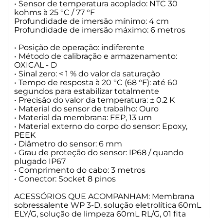
• Sensor de temperatura acoplado: NTC 30
kohms à 25 °C / 77 °F
Profundidade de imersão mínimo: 4 cm
Profundidade de imersão máximo: 6 metros
• Posição de operação: indiferente
• Método de calibração e armazenamento:
OXICAL - D
• Sinal zero: < 1 % do valor da saturação
• Tempo de resposta à 20 °C (68 °F): até 60
segundos para estabilizar totalmente
• Precisão do valor da temperatura: ± 0.2 K
• Material do sensor de trabalho: Ouro
• Material da membrana: FEP, 13 um
• Material externo do corpo do sensor: Epoxy,
PEEK
• Diâmetro do sensor: 6 mm
• Grau de proteção do sensor: IP68 / quando
plugado IP67
• Comprimento do cabo: 3 metros
• Conector: Socket 8 pinos
ACESSÓRIOS QUE ACOMPANHAM: Membrana
sobressalente WP 3-D, solução eletrolítica 60mL
ELY/G, solução de limpeza 60mL RL/G, 01 fita