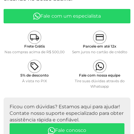
• Faixa de medição à 20ºC
OD: 0 ... 50 mg/l
Fale com um especialista
%saturação: 0 ... 600 %
• Pressão parcial: 0 ... 1250 mbar
• Faixa de temperatura: 0 ... 40 °C (32 ... 104 °F)
Frete Grátis
Parcele em até 12x
• Sensor de temperatura acoplado: NTC 30 kohms à 25 °C /
Nas compras acima de R$ 500,00
Sem juros no cartão de crédito
77 °F
Profundidade de imersão mínimo: 4 cm
Profundidade de imersão máximo: 6 metros
• Posição de operação: indiferente
5% de desconto
Fale com nossa equipe
• Método de calibração e armazenamento: OXICAL - D
À vista no PIX
Tire suas dúvidas através do
• Sinal zero:
Whatsapp
Ficou com dúvidas? Estamos aqui para ajudar!
Contate nosso suporte especializado para obter
assistência rápida e confiável.
Fale conosco