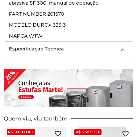
abrasiva SF 300, manual de operação.
PART NUMBER 201570
MODELO DUROX 325-3
MARCA WTW
Especificação Técnica
Quem viu, viu também
R$
11
.
803
OFF
R$
3
.
583
OFF