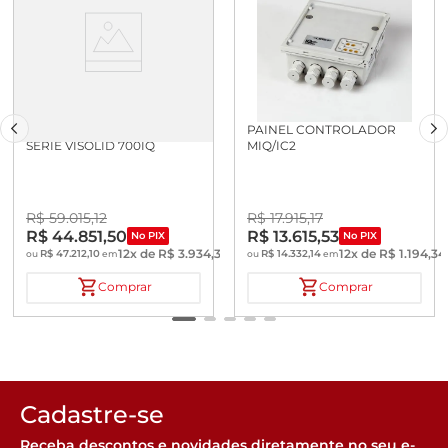
ACESSORIO IQ SENSOR NET:
PAINEL CONTROLADOR
SERIE VISOLID 700IQ
MIQ/IC2
R$
59
.
015
,
12
R$
17
.
915
,
17
R$
44
.
851
,
50
R$
13
.
615
,
53
No PIX
No PIX
12
x de
R$
3
.
934
,
34
12
x de
R$
1
.
194
,
34
R$
47
.
212
,
10
R$
14
.
332
,
14
ou
em
ou
em
Comprar
Comprar
Cadastre-se
Receba descontos e novidades diretamente no seu e-