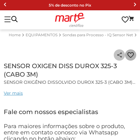
5% de desconto no Pix
EQUIPAMENTOS
Sondas para Processo - IQ Sensor Net
SENSOR OXIGEN DISS DUROX 325-3
(CABO 3M)
SENSOR OXIGÊNIO DISSOLVIDO DUROX 325-3 (CABO 3M)
Ver mais
Características gerais:
Célula de Oxigênio Dissolvido, com sensor de temperatura
Fale com nossos especialistas
integrado.
Especificações técnicas:
Para maiores informações sobre o produto,
entre em contato conosco via Whatsapp
• Princípio de medição; sensor galvânico
clicando no botão abaixo: