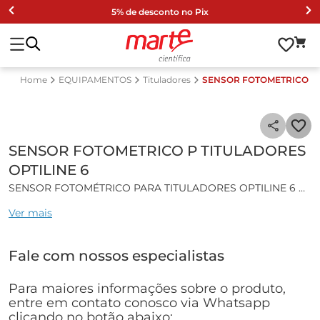
5% de desconto no Pix
EQUIPAMENTOS
Tituladores
SENSOR FOTOMETRICO P 
SENSOR FOTOMETRICO P TITULADORES
OPTILINE 6
SENSOR FOTOMÉTRICO PARA TITULADORES OPTILINE 6
Ver mais
Especificações técnicas:
• Diâmetro do Corpo: 12 mm
Fale com nossos especialistas
• Comprimento: 132 mm
• Profundidade mínima de imersão: 25 mm
• Material do Corpo: Titânio
Para maiores informações sobre o produto,
• Cabo: Cabo fixo de 02 metros
entre em contato conosco via Whatsapp
• Conexões: USB-A, BNC-plug com um adaptador BNC-DIN
clicando no botão abaixo: