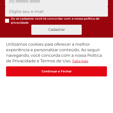
Ao se cadastrar você irá concordar com a nossa
política de
privacidade
Cadastrar
Utilizamos cookies para oferecer a melhor
experiência e personalizar conteúdo. Ao seguir
Segunda a Sexta | 07h42 às 17h30
navegando, você concorda com a nossa Política
Exceto feriados
Saiba mais
de Privacidade e Termos de Uso.
WhatsApp:
(11) 3411-4500
Fale com um especialista
Email:
loja@marte.com.br
Institucional
Central de Atendimento