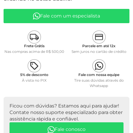
• Alimentação: Via USB
• Faixa de Medição: 0 a 2000 mV
• Faixa de Temperatura: 0 a 40 °C
Fale com um especialista
• Faixa de pH: 0 a 14 pH
• Comprimentos de Onda: 470, 520, 570, 590, 605 e 625 nm
Referência 285221300
Frete Grátis
Parcele em até 12x
Marca SI Analytics
Nas compras acima de R$ 500,00
Sem juros no cartão de crédito
5% de desconto
Fale com nossa equipe
À vista no PIX
Tire suas dúvidas através do
Whatsapp
Ficou com dúvidas? Estamos aqui para ajudar!
Contate nosso suporte especializado para obter
assistência rápida e confiável.
Fale conosco