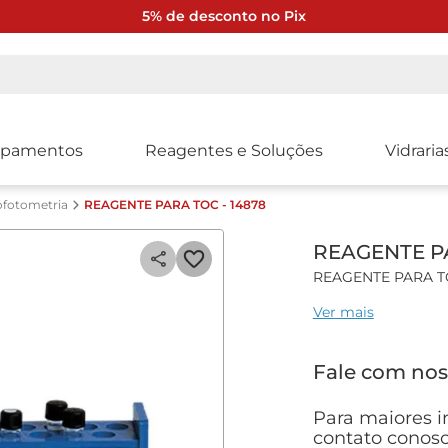
5% de desconto no Pix
ipamentos
Reagentes e Soluções
Vidraria
ofotometria
REAGENTE PARA TOC - 14878
REAGENTE PA
REAGENTE PARA TO
Ver mais
Kit para Análise de
Especificações técn
Fale com nos
• Faixa de Análise: 
• Cubeta: redonda
Para maiores i
• Volume da Amostr
contato conosc