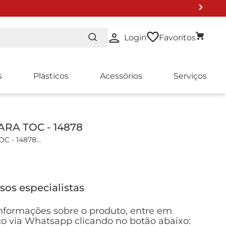
Login
Favoritos
s
Plásticos
Acessórios
Serviços
RA TOC - 14878
C - 14878
 TOC.
icas:
sos especialistas
5.0 - 80.0 mg/l Mn
nformações sobre o produto, entre em
a necessário para análise: 3 mL
o via Whatsapp clicando no botão abaixo: