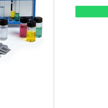
• Quantidade de Tes
OBSERVAÇÃO: Para e
PART NUMBER WT
COD MERCK 11487
DISTRIBUIDO PO