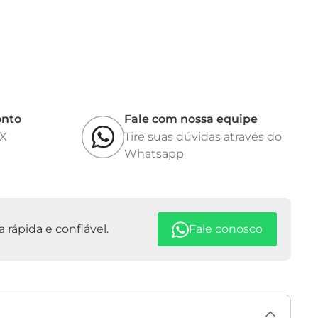
onto
Fale com nossa equipe
IX
Tire suas dúvidas através do
Whatsapp
rápida e confiável.
Fale conosco