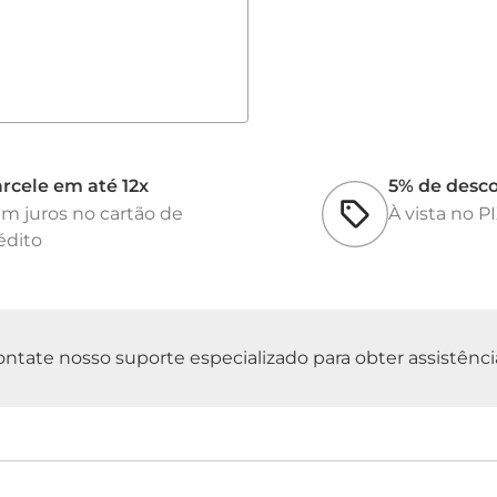
rcele em até 12x
5% de desc
m juros no cartão de
À vista no P
édito
tate nosso suporte especializado para obter assistência 