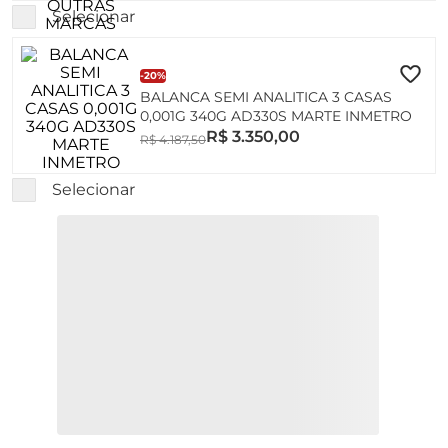
-
20%
PROCESSADOR ESTATISTICO MF1 PARA
COMUNICACAO COM BALANCAS DE
OUTRAS MARCAS
R$
1
.
571
,
00
R$
1
.
963
,
75
Selecionar
-
20%
BALANCA SEMI ANALITICA 3 CASAS
0,001G 340G AD330S MARTE INMETRO
R$
3
.
350
,
00
R$
4
.
187
,
50
Selecionar