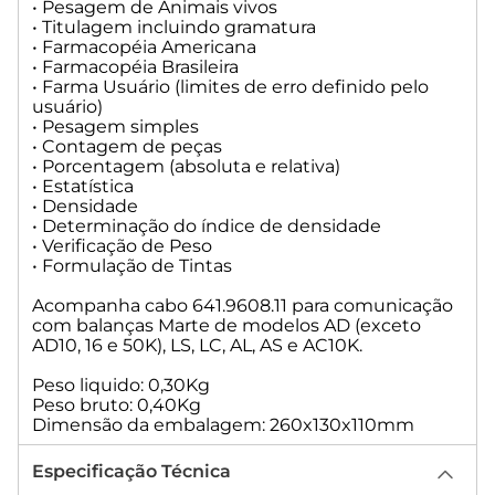
deste segmento, tais como as farmacopéias
brasileira e americana.
Pode ser conectado em qualquer balança que
tenha saída serial.
Funções:
• Pesagem de Animais vivos
• Titulagem incluindo gramatura
• Farmacopéia Americana
• Farmacopéia Brasileira
• Farma Usuário (limites de erro definido pelo
usuário)
• Pesagem simples
• Contagem de peças
• Porcentagem (absoluta e relativa)
• Estatística
• Densidade
• Determinação do índice de densidade
• Verificação de Peso
• Formulação de Tintas
Acompanha cabo 641.9608.11 para comunicação
com balanças Marte de modelos AD (exceto
AD10, 16 e 50K), LS, LC, AL, AS e AC10K.