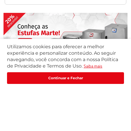
Peso liquido: 0,30Kg
Peso bruto: 0,40Kg
Dimensão da embalagem: 260x130x110mm
Especificação Técnica
Utilizamos cookies para oferecer a melhor
experiência e personalizar conteúdo. Ao seguir
navegando, você concorda com a nossa Política
Saiba mais
de Privacidade e Termos de Uso.
R$
1
.
277
,
00
R$
1
.
596
,
25
Comprar
ou
2
x
de
R$
638
,
50
Quem viu, viu também
R$
38
OFF
R$
392
OFF