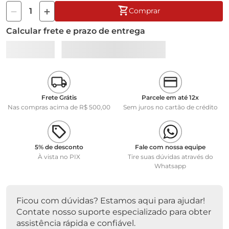
levou a desenvolver este módulo, que contem, entre outras,
funções estatísticas baseadas nas normas reguladoras deste
R$
1
.
596
,
25
segmento, tais como as farmacopéias brasileira e
R$
1
.
213
,
15
via PIX
americana.
ou
R$
1
.
277
,
00
em
2
x de
R$
638
,
50
Pode ser conectado em qualquer balança que tenha saída
Formas de pagamento
serial.
Comprar
Funções:
• Pesagem de Animais vivos
Calcular frete e prazo de entrega
• Titulagem incluindo gramatura
• Farmacopéia Americana
• Farmacopéia Brasileira
• Farma Usuário (limites de erro definido pelo usuário)
• Pesagem simples
• Contagem de peças
• Porcentagem (absoluta e relativa)
Frete Grátis
Parcele em até 12x
• Estatística
Nas compras acima de R$ 500,00
Sem juros no cartão de crédito
• Densidade
• Determinação do índice de densidade
• Verificação de Peso
• Formulação de Tintas
5% de desconto
Fale com nossa equipe
À vista no PIX
Tire suas dúvidas através do
Acompanha cabo 641.9608.11 para comunicação com
Whatsapp