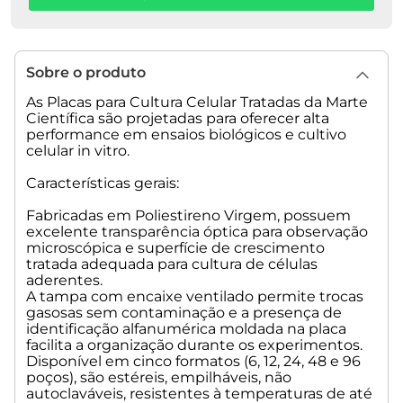
rastreabilidade.
• Livres de DNase, RNase e Pirogênios.
• Área Aproximada de Crescimento Celular: 2,0cm2 por
poço.
Sobre o produto
• Volume de Trabalho por Poço: 0,5 - 1,0 mL.
• Volume Máximo por Poço: 3,5 mL.
As Placas para Cultura Celular Tratadas da Marte
• Diâmetro Aproximado do Poço: 16 mm.
Científica são projetadas para oferecer alta
performance em ensaios biológicos e cultivo
Peso Líquido: 31,0 g
celular in vitro.
Peso Bruto: 131,0 g
Dimensão da embalagem: 260x130x110 mm
Características gerais:
Fabricadas em Poliestireno Virgem, possuem
excelente transparência óptica para observação
microscópica e superfície de crescimento
tratada adequada para cultura de células
aderentes.
A tampa com encaixe ventilado permite trocas
gasosas sem contaminação e a presença de
identificação alfanumérica moldada na placa
facilita a organização durante os experimentos.
Disponível em cinco formatos (6, 12, 24, 48 e 96
poços), são estéreis, empilháveis, não
autoclaváveis, resistentes à temperaturas de até