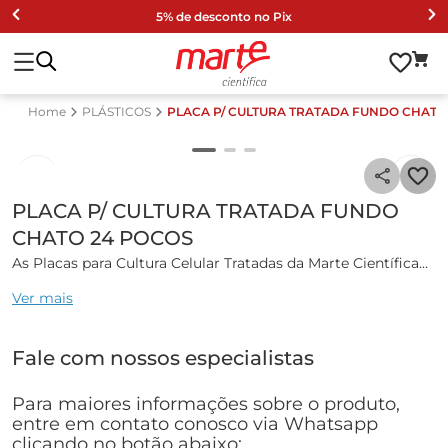
5% de desconto no Pix
PLÁSTICOS
PLACA P/ CULTURA TRATADA FUNDO CHATO
PLACA P/ CULTURA TRATADA FUNDO
CHATO 24 POCOS
As Placas para Cultura Celular Tratadas da Marte Científica
são projetadas para oferecer alta performance em ensaios
Ver mais
biológicos e cultivo celular in vitro.
Características gerais:
Fale com nossos especialistas
Fabricadas em Poliestireno Virgem, possuem excelente
transparência óptica para observação microscópica e
Para maiores informações sobre o produto,
superfície de crescimento tratada adequada para cultura de
entre em contato conosco via Whatsapp
células aderentes.
clicando no botão abaixo: