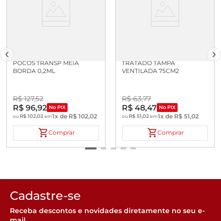
MICROPLACA DE PCR 96
FRASCO CULTURA NAO
POCOS TRANSP MEIA
TRATADO TAMPA
BORDA 0,2ML
VENTILADA 75CM2
R$
127
,
52
R$
63
,
77
R$
96
,
92
R$
48
,
47
No PIX
No PIX
1
x de
R$
102
,
02
1
x de
R$
51
,
02
R$
102
,
02
R$
51
,
02
ou
em
ou
em
Comprar
Comprar
Cadastre-se
Receba descontos e novidades diretamente no seu e-
mail