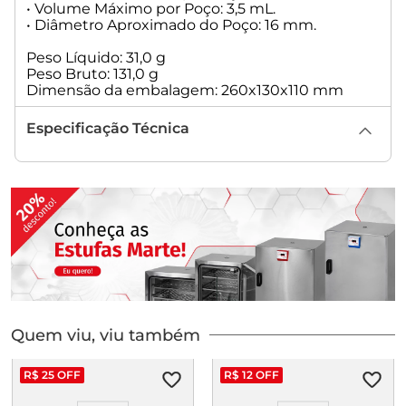
• Volume Máximo por Poço: 3,5 mL.
• Diâmetro Aproximado do Poço: 16 mm.
Peso Líquido: 31,0 g
Peso Bruto: 131,0 g
Dimensão da embalagem: 260x130x110 mm
Especificação Técnica
Quem viu, viu também
R$
25
OFF
R$
12
OFF