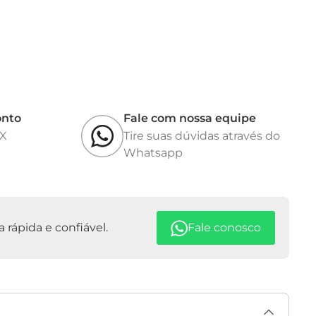
de Crescimento Celular: 9,5cm2 por poço.
o por Poço: 2,0 - 5,0 mL.
or Poço: 16 mL.
mado do Poço: 35 mm.
g
lagem: 260x130x110 mm
onto
Fale com nossa equipe
IX
Tire suas dúvidas através do
Whatsapp
rápida e confiável.
Fale conosco