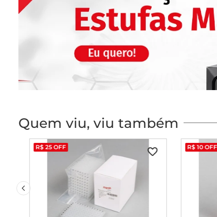
Quem viu, viu também
R$
25
OFF
R$
10
OF