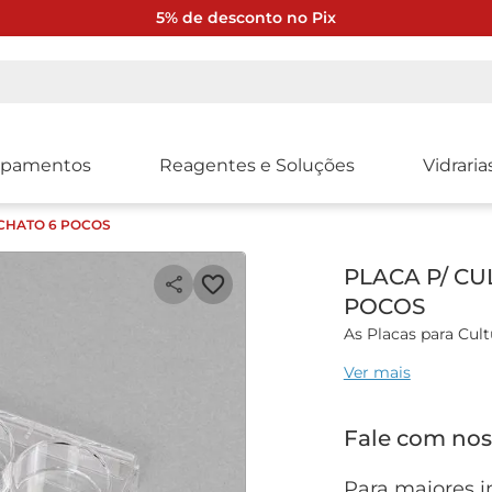
5% de desconto no Pix
ipamentos
Reagentes e Soluções
Vidraria
 CHATO 6 POCOS
PLACA P/ C
POCOS
As Placas para Cult
para oferecer alta 
Ver mais
vitro.
Características gera
Fale com nos
Fabricadas em Poli
para observação mi
Para maiores i