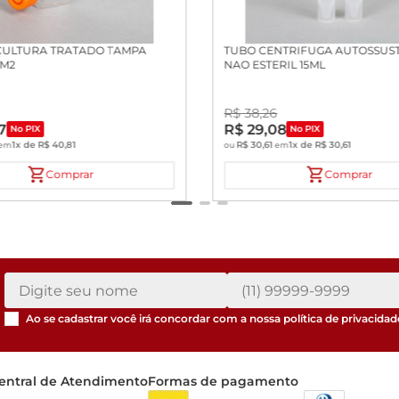
CULTURA TRATADO TAMPA
TUBO CENTRIFUGA AUTOSSUS
CM2
NAO ESTERIL 15ML
R$
38
,
26
7
R$
29
,
08
No PIX
No PIX
1
x de
R$
40
,
81
R$
30
,
61
1
x de
R$
30
,
61
em
ou
em
Comprar
Comprar
Ao se cadastrar você irá concordar com a nossa
política de privacidad
entral de Atendimento
Formas de pagamento