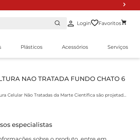
Login
Favoritos
s
Plásticos
Acessórios
Serviços
ULTURA NAO TRATADA FUNDO CHATO 6
ura Celular Não Tratadas da Marte Científica são projetadas
performance em ensaios biológicos e cultivo celular in
is:
sos especialistas
estireno Virgem, possuem excelente transparência óptica
croscópica e superfície de crescimento não tratada
nformações sobre o produto, entre em