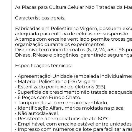
As Placas para Cultura Celular Não Tratadas da Mart
Características gerais:
Fabricadas em Poliestireno Virgem, possuem exce
adequada para cultura de células em suspensão.
A tampa com encaixe ventilado permite trocas ga
organização durante os experimentos.
Disponível em cinco formatos (6, 12, 24, 48 e 96 po
DNase, RNase e pirogênios, garantindo segurança
Especificações técnicas:
• Apresentação: Unidade (embalada individualmen
• Material: Poliestireno (PS) Virgem.
• Esterilizado por feixe de életrons (EB).
• Superfície de crescimento não tratada adequada
• 6 Poços com Fundo Chato.
• Tampa inclusa, com encaixe ventilado.
• Identificação Alfanumérica moldada na placa.
• Não autoclavável.
• Resistente à temperaturas de até 60°C.
• Empilhável, com encaixe estável entre unidades
• Impresso com números de lote para facilitar a ras