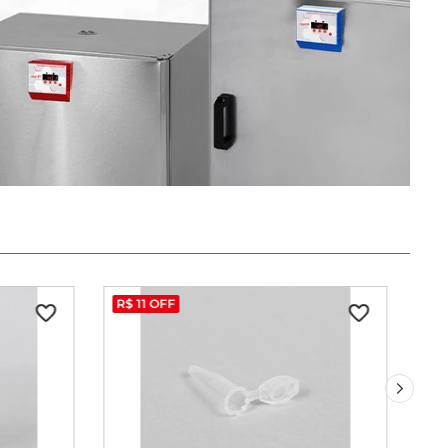
R$
11
OFF