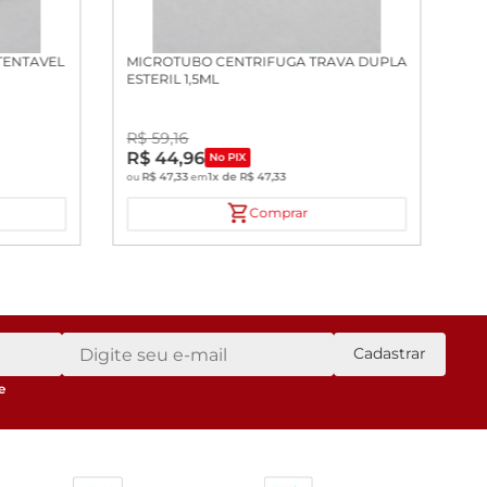
TENTAVEL
MICROTUBO CENTRIFUGA TRAVA DUPLA
ESTERIL 1,5ML
R$
59
,
16
R$
44
,
96
No PIX
R$
47
,
33
1
x de
R$
47
,
33
ou
em
Comprar
Cadastrar
e