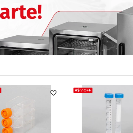
F
R$
7
OFF