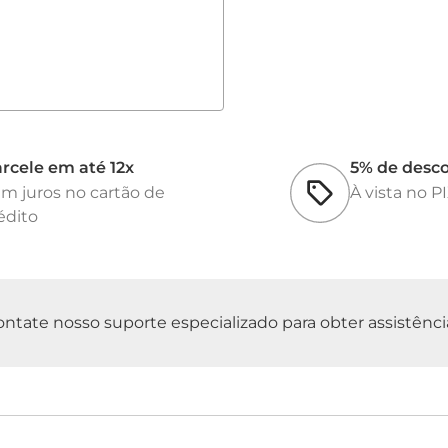
• Área Aproximada 
• Volume de Trabalh
• Volume Máximo p
• Diâmetro Aproxi
Peso Líquido: 31,0 
Peso Bruto: 131,0 g
Dimensão da emba
rcele em até 12x
5% de desc
m juros no cartão de
À vista no P
édito
tate nosso suporte especializado para obter assistência 