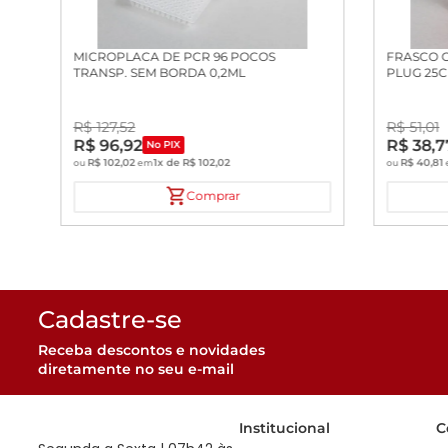
MICROPLACA DE PCR 96 POCOS
FRASCO 
TRANSP. SEM BORDA 0,2ML
PLUG 25
R$
127
,
52
R$
51
,
01
R$
96
,
92
R$
38
,
7
No PIX
R$
102
,
02
1
x de
R$
102
,
02
R$
40
,
81
ou
em
ou
Comprar
Cadastre-se
Receba descontos e novidades
diretamente no seu e-mail
Institucional
C