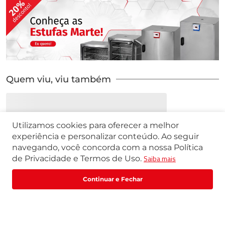
Quem viu, viu também
Utilizamos cookies para oferecer a melhor
experiência e personalizar conteúdo. Ao seguir
navegando, você concorda com a nossa Política
Saiba mais
de Privacidade e Termos de Uso.
R$
113
,
30
R$
141
,
63
Comprar
ou
1
x
de
R$
113
,
30