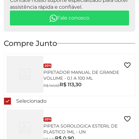
Contate nosso suporte especializado para obter
• Display de Volume: Não Apresenta.
assistência rápida e confiável.
• Ambiente de Trabalho: 5°C – 40°C /
Fale conosco
Compre Junto
-
20%
PIPETADOR MANUAL DE GRANDE
VOLUME - 0,1 A 100 ML
R$
113
,
30
R$
141
,
63
Selecionado
-
20%
PIPETA SOROLOGICA ESTERIL DE
PLASTICO 1ML - UN
R$
0
,
90