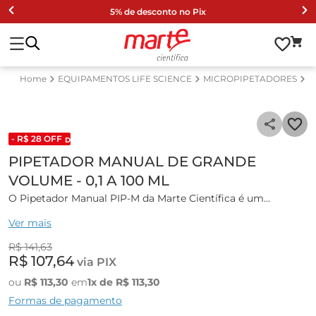
5% de desconto no Pix
EQUIPAMENTOS LIFE SCIENCE
MICROPIPETADORES
P
- R$
28
OFF
DESCONTO DE LISTA 2024
PIPETADOR MANUAL DE GRANDE
VOLUME - 0,1 A 100 ML
O Pipetador Manual PIP-M da Marte Científica é um
dispositivo utilizado em laboratórios para auxiliar na
Ver mais
aspiração e dispensação de uma ampla variedade de
líquidos em pipetas de plástico ou vidro.
R$
141
,
63
R$
107
,
64
via PIX
Características Gerais:
ou
R$
113
,
30
em
1
x de
R$
113
,
30
Ele pode ser utilizado com pipetas com faixa de volume de
Formas de pagamento
0,1 a 100 mL, permitindo que o usuário aspire e dispense