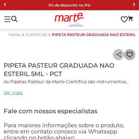
5% de desconto no Pix
PLÁSTICOS
PIPETA PASTEUR GRADUADA NAO ESTERIL 5
PIPETA PASTEUR GRADUADA NAO
ESTERIL 5ML - PCT
As Pipetas Pasteur da Marte Científica são instrumentos
amplamente utilizados em laboratórios de pesquisa,
Ver mais
clínicos, farmacêuticos e de ensino para transferir pequenos
volumes de líquidos entre recipientes de forma precisa e
controlada.
Fale com nossos especialistas
Características gerais:
Para maiores informações sobre o produto,
O produto é fabricado em Polietileno Transparente de Baixa
entre em contato conosco via Whatsapp
Densidade (LDPE), o qual oferece resistência, flexibilidade,
clicando no botão abaixo: