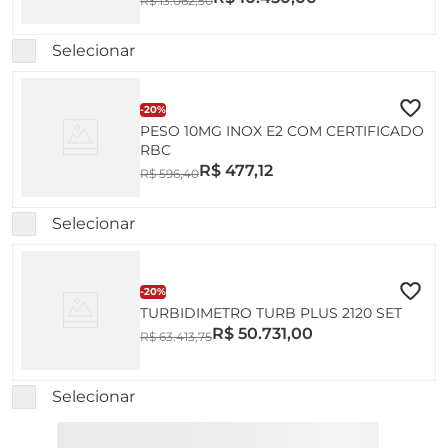
R$
13
.
062
,
50
INMETRO
Selecionar
-
20%
PESO 10MG INOX E2 COM CERTIFICADO
RBC
R$
477
,
12
R$
596
,
40
Selecionar
-
20%
TURBIDIMETRO TURB PLUS 2120 SET
R$
50
.
731
,
00
R$
63
.
413
,
75
Selecionar