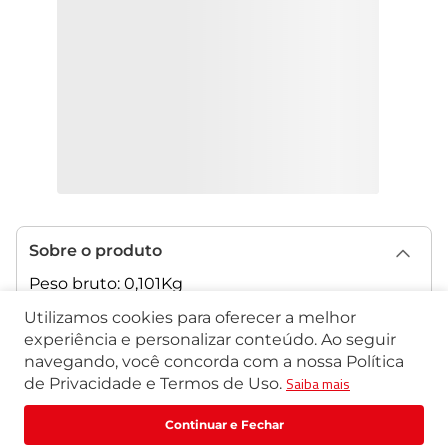
Sobre o produto
Peso bruto: 0,101Kg
Dimensão da embalagem: 260x130x110mm
Utilizamos cookies para oferecer a melhor
experiência e personalizar conteúdo. Ao seguir
Especificação Técnica
navegando, você concorda com a nossa Política
Saiba mais
de Privacidade e Termos de Uso.
R$
137
,
38
R$
171
,
73
Comprar
ou
1
x
de
R$
137
,
38