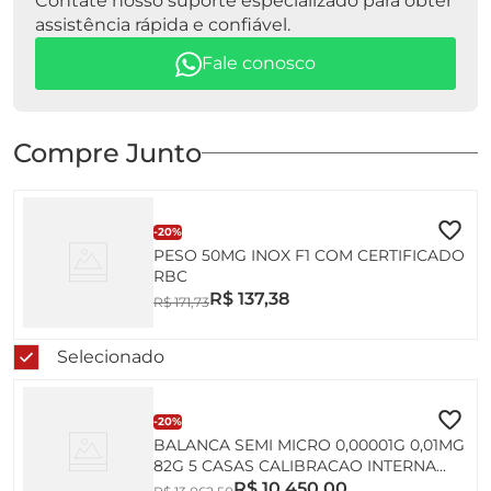
Contate nosso suporte especializado para obter
assistência rápida e confiável.
Fale conosco
Compre Junto
-
20%
PESO 50MG INOX F1 COM CERTIFICADO
RBC
R$
137
,
38
R$
171
,
73
Selecionado
-
20%
BALANCA SEMI MICRO 0,00001G 0,01MG
82G 5 CASAS CALIBRACAO INTERNA
AUTOMATICA AUW220D SHIMADZU
R$
10
.
450
,
00