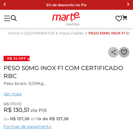
5% de desconto no Pix
EQUIPAMENTOS
Pesos Padrão
PESO 50MG INOX F1 CO
- R$
34
OFF
DESCONTO DE LISTA 2024
PESO 50MG INOX F1 COM CERTIFICADO
RBC
Peso bruto: 0,101Kg
Dimensão da embalagem: 260x130x110mm
Ver mais
R$
171
,
73
R$
130
,
51
via PIX
ou
R$
137
,
38
em
1
x de
R$
137
,
38
Formas de pagamento