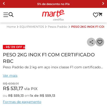
5% de desconto no Pix
EQUIPAMENTOS
Pesos Padrão
PESO 2KG INOX F1 COM
- R$
139
OFF
DESCONTO DE LISTA 2024
PESO 2KG INOX F1 COM CERTIFICADO
RBC
Peso Padrão de 2 kg em aço inox classe F1 com certificado
RBC.
Ver mais
R$
698
,
91
R$
531
,
17
via PIX
ou
R$
559
,
13
em
1
x de
R$
559
,
13
Formas de pagamento