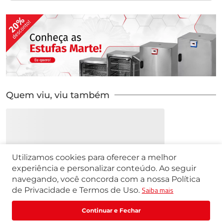
Quem viu, viu também
Utilizamos cookies para oferecer a melhor
experiência e personalizar conteúdo. Ao seguir
navegando, você concorda com a nossa Política
Saiba mais
de Privacidade e Termos de Uso.
R$
559
,
13
R$
698
,
91
Comprar
ou
1
x
de
R$
559
,
13