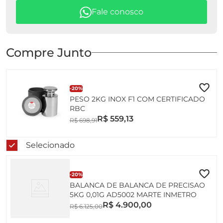
Fale conosco
Compre Junto
-
20%
PESO 2KG INOX F1 COM CERTIFICADO
RBC
R$
559
,
13
R$
698
,
91
Selecionado
-
20%
BALANCA DE BALANCA DE PRECISAO
5KG 0,01G AD5002 MARTE INMETRO
R$
4
.
900
,
00
R$
6
.
125
,
00