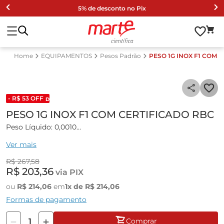
5% de desconto no Pix
EQUIPAMENTOS
Pesos Padrão
PESO 1G INOX F1 COM 
- R$
53
OFF
DESCONTO DE LISTA 2024
PESO 1G INOX F1 COM CERTIFICADO RBC
Peso Líquido: 0,0010
Peso bruto: 0,101Kg
Ver mais
Dimensão da embalagem: 260x130x110mm
R$
267
,
58
R$
203
,
36
via PIX
ou
R$
214
,
06
em
1
x de
R$
214
,
06
Formas de pagamento
Comprar