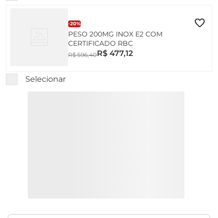
-
20%
PESO 200MG INOX E2 COM
CERTIFICADO RBC
R$
477
,
12
R$
596
,
40
Selecionar