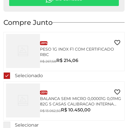
Compre Junto
-
20%
PESO 1G INOX F1 COM CERTIFICADO
RBC
R$
214
,
06
R$
267
,
58
Selecionado
-
20%
BALANCA SEMI MICRO 0,00001G 0,01MG
82G 5 CASAS CALIBRACAO INTERNA
AUTOMATICA AUW220D SHIMADZU
R$
10
.
450
,
00
R$
13
.
062
,
50
INMETRO
Selecionar