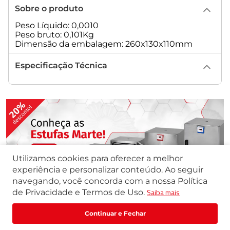
Sobre o produto
Peso Líquido: 0,0010
Peso bruto: 0,101Kg
Dimensão da embalagem: 260x130x110mm
Especificação Técnica
Utilizamos cookies para oferecer a melhor
experiência e personalizar conteúdo. Ao seguir
navegando, você concorda com a nossa Política
Quem viu, viu também
Saiba mais
de Privacidade e Termos de Uso.
R$
214
,
06
R$
267
,
58
Comprar
ou
1
x
de
R$
214
,
06