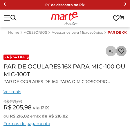
5% de desconto no Pix
ACESSÓRIOS
Acessórios para Microscópios
PAR DE OCU
- R$
54
OFF
DESCONTO DE LISTA 2024
PAR DE OCULARES 16X PARA MIC-100 OU
MIC-100T
PAR DE OCULARES DE 16X PARA O MICROSCOPIO
MODELO MIC-100 ou MIC100T.
Ver mais
R$
271
,
03
R$
205
,
98
via PIX
ou
R$
216
,
82
em
1
x de
R$
216
,
82
Formas de pagamento