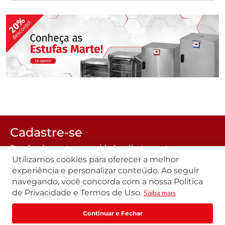
Cadastre-se
Receba descontos e novidades diretamente no seu e-
mail
Utilizamos cookies para oferecer a melhor
experiência e personalizar conteúdo. Ao seguir
navegando, você concorda com a nossa Política
Saiba mais
de Privacidade e Termos de Uso.
R$
216
,
82
R$
271
,
03
Comprar
ou
1
x
de
R$
216
,
82