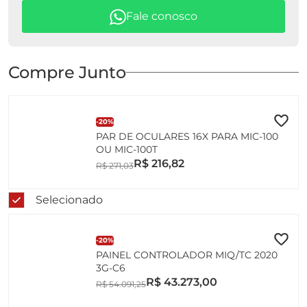
Fale conosco
Compre Junto
-
20%
PAR DE OCULARES 16X PARA MIC-100
OU MIC-100T
R$
216
,
82
R$
271
,
03
Selecionado
-
20%
PAINEL CONTROLADOR MIQ/TC 2020
3G-C6
R$
43
.
273
,
00
R$
54
.
091
,
25