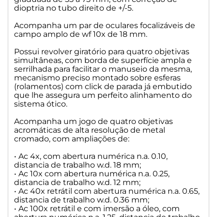
diafragma de íris, de abertura ajustável através de anel
dioptria no tubo direito de +/-5.
recartilhado, ajuste da altura através de mecanismo pinhão
e cremalheira, com suporte para filtro de cor (opcionais)
Acompanha um par de oculares focalizáveis de
para ajuste no balanço da cor.
campo amplo de wf 10x de 18 mm.
Possui revolver giratório para quatro objetivas
Sistema de focalização com comandos bilaterais (para
simultâneas, com borda de superfície ampla e
destros e canhotos) com botões de focalização macro e
serrilhada para facilitar o manuseio da mesma,
micro conjugados e com graduação, equipados com
mecanismo preciso montado sobre esferas
mecanismo de auto ajuste da manutenção da tensão
(rolamentos) com click de parada já embutido
correta e com trava mecânica com dupla finalidade para
que lhe assegura um perfeito alinhamento do
ajudar o usuário a encontrar o pré-foco e como proteção
sistema ótico.
contra quebra de lâminas.
Acompanha um jogo de quatro objetivas
Sistema de iluminação transmitida com lâmpada de LED,
acromáticas de alta resolução de metal
embutida na base e controlada por placa eletrônica com
cromado, com ampliações de:
ajuste de intensidade com botão localizado na lateral.
• Ac 4x, com abertura numérica n.a. 0.10,
Alimentação com proteção de voltagem e corrente, bivolt
distancia de trabalho w.d. 18 mm;
automática de 85 a 265 v / 50 a 60 Hz. Chave de liga e
• Ac 10x com abertura numérica n.a. 0.25,
desliga.
distancia de trabalho w.d. 12 mm;
• Ac 40x retrátil com abertura numérica n.a. 0.65,
Acompanha: Manual em português, fonte de alimentação,
distancia de trabalho w.d. 0.36 mm;
• Ac 100x retrátil e com imersão a óleo, com
capa de proteção e filtro de cor azul.