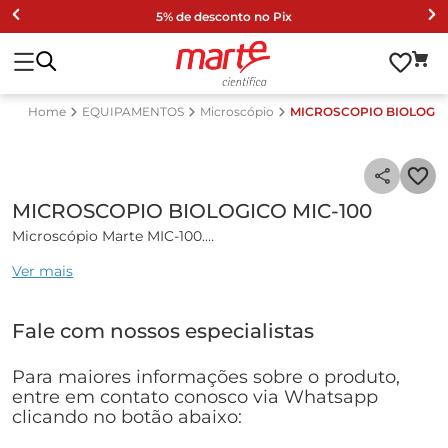
5% de desconto no Pix
EQUIPAMENTOS
Microscópio
MICROSCOPIO BIOLOGIC
MICROSCOPIO BIOLOGICO MIC-100
Microscópio Marte MIC-100.
Ver mais
Microscópio biológico binocular, com sistema ótico finito
com correção e todas as lentes em cristal; com todo o
sistema ótico (cabeça, oculares, objetivas) com tratamento
Fale com nossos especialistas
antifungo e antimofo.
Estativa com base de grande dimensão construída em
Para maiores informações sobre o produto,
metal, oferecendo operação livre de vibrações e com ótima
entre em contato conosco via Whatsapp
estabilidade, com design moderno e ótima ergonomia, e
clicando no botão abaixo:
feita com pintura eletrostática de alta durabilidade e
resistência.