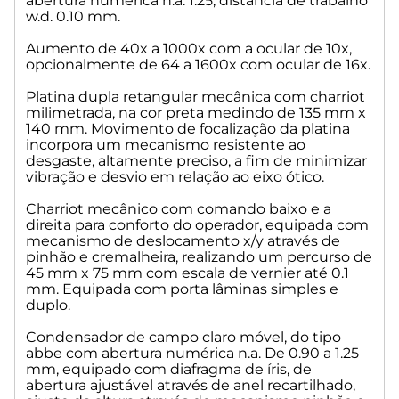
abertura numérica n.a. 1.25, distancia de trabalho
w.d. 0.10 mm.
Opcionais: Par de oculares de 16x, Câmeras, Kit de contraste
de fase, Kit para campo escuro, conchas oftálmicas, filtros
Aumento de 40x a 1000x com a ocular de 10x,
de cor verde e amarelo, óleo de imersão.
opcionalmente de 64 a 1600x com ocular de 16x.
Dimensões da embalagem: 320x280X430mm
Platina dupla retangular mecânica com charriot
Peso bruto: 5.5 kg
milimetrada, na cor preta medindo de 135 mm x
140 mm. Movimento de focalização da platina
incorpora um mecanismo resistente ao
desgaste, altamente preciso, a fim de minimizar
vibração e desvio em relação ao eixo ótico.
Charriot mecânico com comando baixo e a
direita para conforto do operador, equipada com
mecanismo de deslocamento x/y através de
pinhão e cremalheira, realizando um percurso de
45 mm x 75 mm com escala de vernier até 0.1
mm. Equipada com porta lâminas simples e
duplo.
Condensador de campo claro móvel, do tipo
abbe com abertura numérica n.a. De 0.90 a 1.25
mm, equipado com diafragma de íris, de
abertura ajustável através de anel recartilhado,