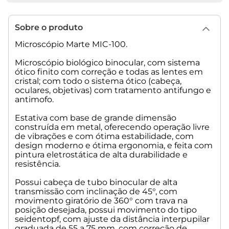
trabalho w.d. 12 mm;
• Ac 40x retrátil com abertura numérica n.a. 0.65, distancia
de trabalho w.d. 0.36 mm;
Sobre o produto
• Ac 100x retrátil e com imersão a óleo, com abertura
numérica n.a. 1.25, distancia de trabalho w.d. 0.10 mm.
Microscópio Marte MIC-100.
Aumento de 40x a 1000x com a ocular de 10x,
Microscópio biológico binocular, com sistema
opcionalmente de 64 a 1600x com ocular de 16x.
ótico finito com correção e todas as lentes em
cristal; com todo o sistema ótico (cabeça,
Platina dupla retangular mecânica com charriot
oculares, objetivas) com tratamento antifungo e
antimofo.
milimetrada, na cor preta medindo de 135 mm x 140 mm.
Movimento de focalização da platina incorpora um
Estativa com base de grande dimensão
mecanismo resistente ao desgaste, altamente preciso, a fim
construída em metal, oferecendo operação livre
de minimizar vibração e desvio em relação ao eixo ótico.
de vibrações e com ótima estabilidade, com
design moderno e ótima ergonomia, e feita com
Charriot mecânico com comando baixo e a direita para
pintura eletrostática de alta durabilidade e
conforto do operador, equipada com mecanismo de
resistência.
deslocamento x/y através de pinhão e cremalheira,
realizando um percurso de 45 mm x 75 mm com escala de
Possui cabeça de tubo binocular de alta
vernier até 0.1 mm. Equipada com porta lâminas simples e
transmissão com inclinação de 45°, com
duplo.
movimento giratório de 360° com trava na
posição desejada, possui movimento do tipo
Condensador de campo claro móvel, do tipo abbe com
seidentopf, com ajuste da distância interpupilar
abertura numérica n.a. De 0.90 a 1.25 mm, equipado com
graduada de 55 a 75 mm, com correção de