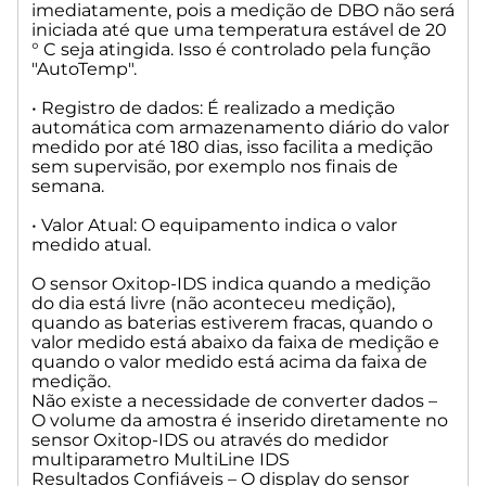
imediatamente, pois a medição de DBO não será
• Volume de amostra (ml): Selecionável 22,7; 43,5; 97,0; 164;
iniciada até que uma temperatura estável de 20
250; 365; 432.
° C seja atingida. Isso é controlado pela função
• Faixa de Medição de DBO: 0 a 400.000 mg/L
"AutoTemp".
• Display: LCD Gráfico, com luz de fundo
• Interface: Bluetooth®LE
• Registro de dados: É realizado a medição
• LED Indicador: RGB
automática com armazenamento diário do valor
• Bateria: 1 x CR 4250
medido por até 180 dias, isso facilita a medição
sem supervisão, por exemplo nos finais de
Características técnicas do sistema de agitação IS 6:
semana.
• Alimentação: Fonte de Alimentação com entradas
• Valor Atual: O equipamento indica o valor
Européia, US, UK e Australiana: Friwo FW7556/24. Entrada:
medido atual.
100 ... 240 V /50 ... 60 Hz/ 400 mA; Saída: 24 Vdc/ 750 mA
• Consumo: máximo 24 VA
O sensor Oxitop-IDS indica quando a medição
• Velocidade de Agitação: 180 ... 450 min-1, controlado
do dia está livre (não aconteceu medição),
automaticamente
quando as baterias estiverem fracas, quando o
• Classe de Proteção do Instrumento: Classe de Proteção 3,
valor medido está abaixo da faixa de medição e
EN 61010-1; Classe de Proteção IP 30
quando o valor medido está acima da faixa de
medição.
• EMC
Não existe a necessidade de converter dados –
• Emissão: EN 50081-1/ FCC Classe A
O volume da amostra é inserido diretamente no
• Imunidade: EN 50082-1, EN 50082-2, Namur
sensor Oxitop-IDS ou através do medidor
• Temperatura Ambiente
multiparametro MultiLine IDS
• Armazenamento: -25°C a 65°C
Resultados Confiáveis – O display do sensor
• Operação: +5°C a 40 °C