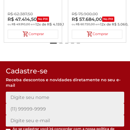
R$
62
.
387
,
50
R$
75
.
900
,
00
R$
47
.
414
,
50
R$
57
.
684
,
00
No PIX
No PIX
12
x de
R$
4
.
159
,
16
12
x de
R$
5
.
060
,
R$
49
.
910
,
00
R$
60
.
720
,
00
ou
em
ou
em
Comprar
Comprar
Cadastre-se
Receba descontos e novidades diretamente no seu e-
mail
Ao se cadastrar você irá concordar com a nossa
política de