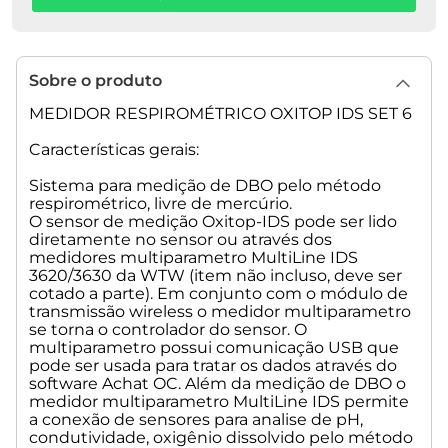
hora até que uma temperatura constante seja alcançada,
portanto, não é necessário temperar as amostras
exatamente a 20 ° C antes de iniciar o OxiTop®. As amostras
que estiverem entre 15°C e 20 ° C podem ser iniciadas
Sobre o produto
imediatamente, pois a medição de DBO não será iniciada
até que uma temperatura estável de 20 ° C seja atingida.
MEDIDOR RESPIROMÉTRICO OXITOP IDS SET 6
Isso é controlado pela função "AutoTemp".
Características gerais:
• Registro de dados: É realizado a medição automática com
armazenamento diário do valor medido por até 180 dias,
Sistema para medição de DBO pelo método
isso facilita a medição sem supervisão, por exemplo nos
respirométrico, livre de mercúrio.
O sensor de medição Oxitop-IDS pode ser lido
finais de semana.
diretamente no sensor ou através dos
medidores multiparametro MultiLine IDS
• Valor Atual: O equipamento indica o valor medido atual.
3620/3630 da WTW (item não incluso, deve ser
cotado a parte). Em conjunto com o módulo de
O sensor Oxitop-IDS indica quando a medição do dia está
transmissão wireless o medidor multiparametro
livre (não aconteceu medição), quando as baterias
se torna o controlador do sensor. O
estiverem fracas, quando o valor medido está abaixo da faixa
multiparametro possui comunicação USB que
de medição e quando o valor medido está acima da faixa de
pode ser usada para tratar os dados através do
medição.
software Achat OC. Além da medição de DBO o
Não existe a necessidade de converter dados – O volume da
medidor multiparametro MultiLine IDS permite
amostra é inserido diretamente no sensor Oxitop-IDS ou
a conexão de sensores para analise de pH,
através do medidor multiparametro MultiLine IDS
condutividade, oxigênio dissolvido pelo método