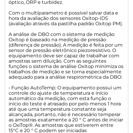
Resultados Confiáveis – O display do sensor Oxitop-IDS
óptico, ORP e turbidez.
mostra a curva da análise, assim como é possível visualiza-la
pelo multiparametro MultiLine IDS.
Com o multiparametro é possível salvar data e
Informação completa - valores atuais sempre disponíveis.
hora da avaliação dos sensores Oxitop-IDS
O novo OxiTop®-IDS é um instrumento moderno e fácil de
(avaliação através da pastilha padrão Oxitop PM).
usar para medição de DBO (Demanda Biológica de
A análise de DBO com o sistema de medição
Oxigênio). A duração pode ser definida entre um e cento e
Oxitop é baseado na medição de pressão
oitenta dias. O volume de amostra pode ser selecionado no
(diferença de pressão). A medição é feita por um
menu. A conversão ao valor de DBO correspondente será
sensor de pressão eletrônico piezoresistivo. O
automática. Um pequeno LED informa sobre a condição
equipamento deve ser capaz de trabalhar com
real de operação do sensor OxiTop®-IDS.
amostras sem diluição. Com as seguintes
O sistema acompanha um agitador indutivo com
funções o sistema de análise Oxitop minimiza os
capacidade para 6 garrafas de 510 mL que permite uma
trabalhos de medição e se torna especialmente
agitação controlada automaticamente, garantindo uma
adequado para a análise respirométrica da DBO:
troca ideal entre a amostra e o espaço vazio (ar).
• Função AutoTemp: O equipamento possui um
Características Técnicas do sensor de pressão (cabeça de
controle do ajuste de temperatura e início
medição):
automático da medição, com esta função o
início do teste é atrasado por pelo menos 1 hora
• Princípio de Medição: Respirométrico (manométrico)
até que uma temperatura constante seja
• Operação e Transmissão dos dados por Wireless
alcançada, portanto, não é necessário temperar
• Faixa de Pressão (hPa): 500 a 1250
as amostras exatamente a 20 ° C antes de iniciar
• Duração de dias do teste: Selecionável de 0,5 a 180 dias
o OxiTop®. As amostras que estiverem entre
• Salva até 360 valores de medição
15°C e 20 ° C podem ser iniciadas