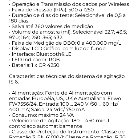
• Operação e Transmissão dos dados por Wireless
• Faixa de Pressão (hPa): 500 a 1250
• Duração de dias do teste: Selecionável de 0,5 a
180 dias
• Salva até 360 valores de medição
• Volume de amostra (ml): Selecionável 22,7; 43,5;
97,0; 164; 250; 365; 432.
• Faixa de Medição de DBO: 0 a 400.000 mg/L
• Display: LCD Gráfico, com luz de fundo
• Interface: Bluetooth®LE
• LED Indicador: RGB
• Bateria: 1 x CR 4250
Características técnicas do sistema de agitação
IS 6:
• Alimentação: Fonte de Alimentação com
entradas Européia, US, UK e Australiana: Friwo
FW7556/24. Entrada: 100 ... 240 V /50 ... 60 Hz/
400 mA; Saída: 24 Vdc/ 750 mA
• Consumo: máximo 24 VA
• Velocidade de Agitação: 180 ... 450 min-1,
controlado automaticamente
• Classe de Proteção do Instrumento: Classe de
Proteção 3, EN 61010-1; Classe de Proteção IP 30