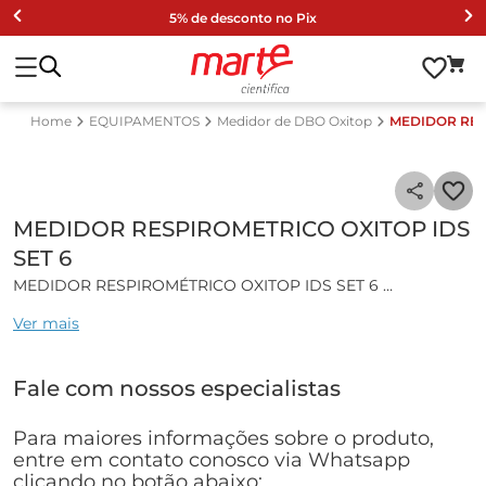
5% de desconto no Pix
EQUIPAMENTOS
Medidor de DBO Oxitop
MEDIDOR RES
MEDIDOR RESPIROMETRICO OXITOP IDS
SET 6
MEDIDOR RESPIROMÉTRICO OXITOP IDS SET 6
Ver mais
Características gerais:
Sistema para medição de DBO pelo método respirométrico,
Fale com nossos especialistas
livre de mercúrio.
O sensor de medição Oxitop-IDS pode ser lido diretamente
no sensor ou através dos medidores multiparametro
Para maiores informações sobre o produto,
MultiLine IDS 3620/3630 da WTW (item não incluso, deve
entre em contato conosco via Whatsapp
ser cotado a parte). Em conjunto com o módulo de
clicando no botão abaixo: