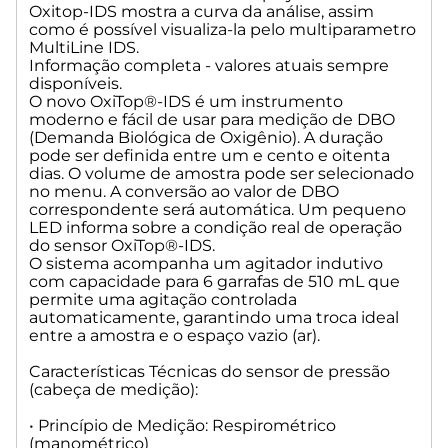
Oxitop-IDS mostra a curva da análise, assim
• Umidade Relativa: Média Anual:
como é possível visualiza-la pelo multiparametro
MultiLine IDS.
Informação completa - valores atuais sempre
disponíveis.
O novo OxiTop®-IDS é um instrumento
moderno e fácil de usar para medição de DBO
(Demanda Biológica de Oxigênio). A duração
pode ser definida entre um e cento e oitenta
dias. O volume de amostra pode ser selecionado
no menu. A conversão ao valor de DBO
correspondente será automática. Um pequeno
LED informa sobre a condição real de operação
do sensor OxiTop®-IDS.
O sistema acompanha um agitador indutivo
com capacidade para 6 garrafas de 510 mL que
permite uma agitação controlada
automaticamente, garantindo uma troca ideal
entre a amostra e o espaço vazio (ar).
Características Técnicas do sensor de pressão
(cabeça de medição):
• Princípio de Medição: Respirométrico
(manométrico)