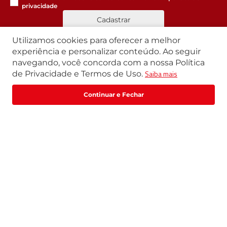
privacidade
Cadastrar
Utilizamos cookies para oferecer a melhor
experiência e personalizar conteúdo. Ao seguir
navegando, você concorda com a nossa Política
Segunda a Sexta | 07h42 às 17h30
Saiba mais
de Privacidade e Termos de Uso.
Exceto feriados
WhatsApp:
(11) 3411-4500
Fale com um especialista
Email:
loja@marte.com.br
Institucional
Central de Atendimento
Quem Somos
Política de Privacidade
Central de Atendimento
Formas de pagamento
Trabalhe Conosco
Formas de Pagamento