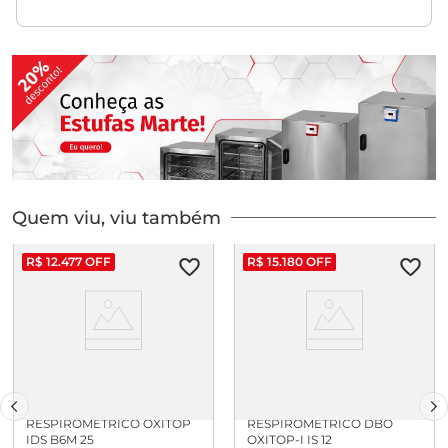
Quem viu, viu também
R$
12
.
477
OFF
R$
15
.
180
OFF
MEDIDOR
MEDIDOR
RESPIROMETRICO OXITOP
RESPIROMETRICO DBO
IDS B6M 25
OXITOP-I IS 12