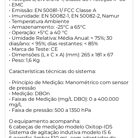
• EMC
• Emissão: EN 50081-1/ FCC Classe A
• Imunidade: EN 50082-1, EN 50082-2, Namur
• Temperatura Ambiente
• Armazenamento: -25°C a 65°C
• Operação: +5°C a 40 °C
• Umidade Relativa: Média Anual: < 75%; 30
dias/ano: < 95%; dias restantes: < 85%
• Marca de Teste: CE
• Dimensões (L x C x A) (mm): 265 x 181 x 67
• Peso: 1,6 Kg
Características técnicas do sistema:
• Princípio de Medição: Manométrico com sensor
de pressão
• Medição: DBOn
• Faixas de Medição (mg/L DBO): 0 a 400.000
mg/L
• Faixa de pressão: 500 a 1350 hPa
O equipamento acompanha:
6 cabeças de medição modelo Oxitop-IDS
Sistema de agitação indutiva modelo IS 6
6 garrafas âmbar 510 mL, com adaptador de