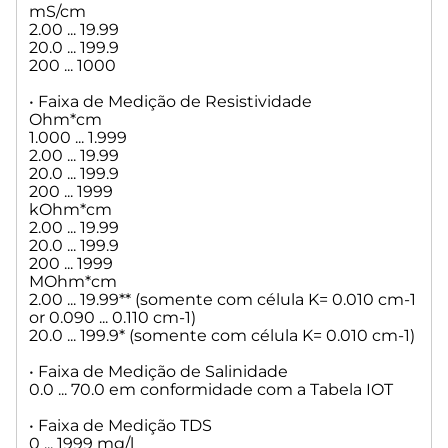
mS/cm
• Logger: manual/tempo controlado
2.00 ... 19.99
• Saída: USB 1.1
20.0 ... 199.9
• Alimentação: 4 x 1.5 V AA ou 4 x 1.2 V NiMH-bateria
200 ... 1000
recarregável
• Tempo de vida da bateria: até 100 horas / 800 horas com
• Faixa de Medição de Resistividade
backlit
Ohm*cm
• Grau de Proteção: IP67
1.000 ... 1.999
• Resistência de entrada do sensor: > 5 * 10^12 ohm
2.00 ... 19.99
• Entrada de Corrente Sensor:
20.0 ... 199.9
200 ... 1999
kOhm*cm
2.00 ... 19.99
20.0 ... 199.9
200 ... 1999
MOhm*cm
2.00 ... 19.99** (somente com célula K= 0.010 cm-1
or 0.090 ... 0.110 cm-1)
20.0 ... 199.9* (somente com célula K= 0.010 cm-1)
• Faixa de Medição de Salinidade
0.0 ... 70.0 em conformidade com a Tabela IOT
• Faixa de Medição TDS
0 ... 1999 mg/l