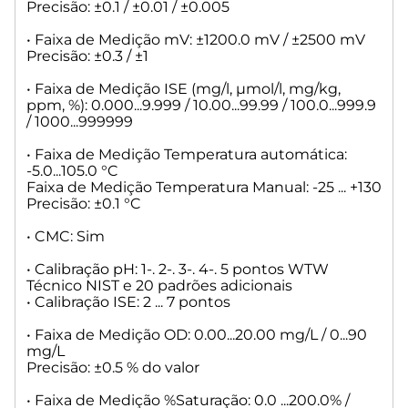
200 ... 1999
Precisão: ±0.1 / ±0.01 / ±0.005
mS/cm
2.00 ... 19.99
• Faixa de Medição mV: ±1200.0 mV / ±2500 mV
20.0 ... 199.9
Precisão: ±0.3 / ±1
200 ... 1000
• Faixa de Medição ISE (mg/l, µmol/l, mg/kg,
ppm, %): 0.000...9.999 / 10.00...99.99 / 100.0...999.9
• Faixa de Medição de Resistividade
/ 1000...999999
Ohm*cm
1.000 ... 1.999
• Faixa de Medição Temperatura automática:
2.00 ... 19.99
-5.0...105.0 °C
20.0 ... 199.9
Faixa de Medição Temperatura Manual: -25 ... +130
200 ... 1999
Precisão: ±0.1 °C
kOhm*cm
2.00 ... 19.99
• CMC: Sim
20.0 ... 199.9
200 ... 1999
• Calibração pH: 1-. 2-. 3-. 4-. 5 pontos WTW
MOhm*cm
Técnico NIST e 20 padrões adicionais
2.00 ... 19.99** (somente com célula K= 0.010 cm-1 or 0.090 ...
• Calibração ISE: 2 ... 7 pontos
0.110 cm-1)
20.0 ... 199.9* (somente com célula K= 0.010 cm-1)
• Faixa de Medição OD: 0.00...20.00 mg/L / 0...90
mg/L
• Faixa de Medição de Salinidade
Precisão: ±0.5 % do valor
0.0 ... 70.0 em conformidade com a Tabela IOT
• Faixa de Medição %Saturação: 0.0 ...200.0% /