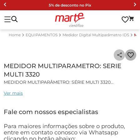
5% de desconto no Pix
EQUIPAMENTOS
Medidor Digital Multiparâmetro IDS
ME
MEDIDOR MULTIPARAMETRO: SERIE
MULTI 3320
MEDIDOR MULTIPARÂMETRO: SÉRIE MULTI 3320
Ver mais
Características gerais:
O Multi 3320 é ideal para medição de pH, ORP, ISE,
Fale com nossos especialistas
condutividade e oxigênio dissolvido (eletro química);
Duas entradas para medições simultâneas de pH e
condutividade ou pH e oxigênio dissolvido;
Para maiores informações sobre o produto,
Visor retroiluminado dois canais;
entre em contato conosco via Whatsapp
Para todos os eletrodos de pH, ISEs combinados,
clicando no botão abaixo: