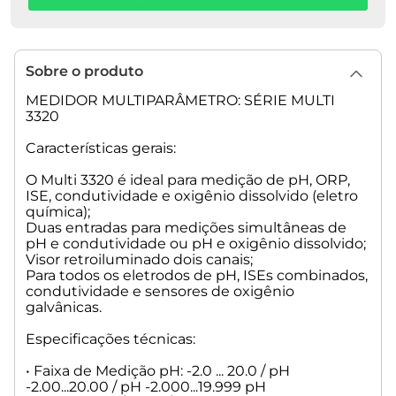
• Faixa de Medição OD: 0.00...20.00 mg/L / 0...90 mg/L
Precisão: ±0.5 % do valor
• Faixa de Medição %Saturação: 0.0 ...200.0% / 0...600 %
Sobre o produto
Precisão: ±0.5 % do valor
MEDIDOR MULTIPARÂMETRO: SÉRIE MULTI
• Faixa de Medição Pressão Parcial: 0...200.0hPa / 0...1250 hPa
3320
Precisão: ±0.5 % do valor
Características gerais:
• Faixa de Medição Temperatura: - 5.0...50.0 °C
Precisão: ±0.1 °C
O Multi 3320 é ideal para medição de pH, ORP,
ISE, condutividade e oxigênio dissolvido (eletro
química);
• Calibração: CellOx /DurOx com frasco de calibração OXICAL
Duas entradas para medições simultâneas de
ou calibração externa
pH e condutividade ou pH e oxigênio dissolvido;
• Sensor Barométrico Embutido: Sim 500 ... 1100 mbar
Visor retroiluminado dois canais;
• Compensação de Temperatura Automática: 0 ... +40 °C
Para todos os eletrodos de pH, ISEs combinados,
condutividade e sensores de oxigênio
• Faixa de Medição de Condutividade
galvânicas.
uS/cm
0.000 ... 1.999* (somente com célula K= 0.010 cm-1)
Especificações técnicas:
0.00 ... 19.99** (somente com célula K= 0.010 cm-1 or 0.090 ...
0.110 cm-1)
• Faixa de Medição pH: -2.0 ... 20.0 / pH
0.0 ... 199.9
-2.00...20.00 / pH -2.000...19.999 pH