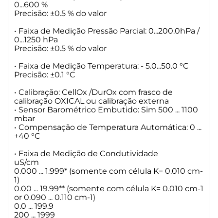
0...600 %
• Faixa de Medição TDS
Precisão: ±0.5 % do valor
0 ... 1999 mg/l
2.00 ... 19.99 g/l
• Faixa de Medição Pressão Parcial: 0...200.0hPa /
20.0 ... 199.9 g/l
0...1250 hPa
Precisão: ±0.5 % do Val
Precisão: ±0.5 % do valor
• Faixa de Temperatura: -5.0 ... +105.0 C
• Faixa de Medição Temperatura: - 5.0...50.0 °C
Constantes que podem ser calibradas no range:
Precisão: ±0.1 °C
0.450 ... 0.500 cm-1
0.800 ... 0.880 cm-1
• Calibração: CellOx /DurOx com frasco de
Constantes ajustáveis:
calibração OXICAL ou calibração externa
0.090 ... 0.110 cm-1
• Sensor Barométrico Embutido: Sim 500 ... 1100
0.010 cm-1 (fixed)
mbar
0.250 ... 25.000 cm-1
• Compensação de Temperatura Automática: 0 ...
+40 °C
• Temperatura de Referência: Ajustáveis
20 °C(Tref20)
• Faixa de Medição de Condutividade
25 °C (Tref25)
uS/cm
0.000 ... 1.999* (somente com célula K= 0.010 cm-
1)
• Memória de Calibração: Até 10 calibrações
0.00 ... 19.99** (somente com célula K= 0.010 cm-1
• Indicação de Temperatura: C e F
or 0.090 ... 0.110 cm-1)
• Autoread: Manual ou Automática
0.0 ... 199.9
• Display: LCD, backlit
200 ... 1999
• Memória: manual 200/5000 automática