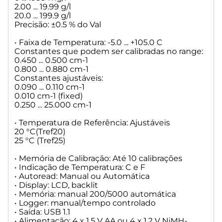
2.00 ... 19.99 g/l
20.0 ... 199.9 g/l
Precisão: ±0.5 % do Val
• Faixa de Temperatura: -5.0 ... +105.0 C
Constantes que podem ser calibradas no range:
0.450 ... 0.500 cm-1
0.800 ... 0.880 cm-1
Constantes ajustáveis:
0.090 ... 0.110 cm-1
0.010 cm-1 (fixed)
0.250 ... 25.000 cm-1
• Temperatura de Referência: Ajustáveis
20 °C(Tref20)
25 °C (Tref25)
• Memória de Calibração: Até 10 calibrações
• Indicação de Temperatura: C e F
• Autoread: Manual ou Automática
• Display: LCD, backlit
• Memória: manual 200/5000 automática
• Logger: manual/tempo controlado
• Saída: USB 1.1
• Alimentação: 4 x 1.5 V AA ou 4 x 1.2 V NiMH-