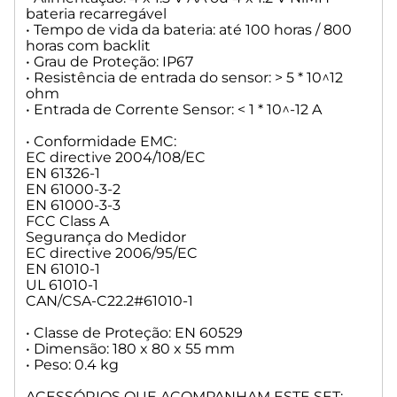
bateria recarregável
• Tempo de vida da bateria: até 100 horas / 800
horas com backlit
• Grau de Proteção: IP67
• Resistência de entrada do sensor: > 5 * 10^12
ohm
• Entrada de Corrente Sensor: < 1 * 10^-12 A
• Conformidade EMC:
EC directive 2004/108/EC
EN 61326-1
EN 61000-3-2
EN 61000-3-3
FCC Class A
Segurança do Medidor
EC directive 2006/95/EC
EN 61010-1
UL 61010-1
CAN/CSA-C22.2#61010-1
• Classe de Proteção: EN 60529
• Dimensão: 180 x 80 x 55 mm
• Peso: 0.4 kg
ACESSÓRIOS QUE ACOMPANHAM ESTE SET: