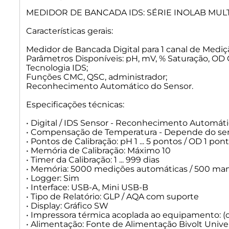
MEDIDOR DE BANCADA IDS: SÉRIE INOLAB MULTI
Características gerais:
Medidor de Bancada Digital para 1 canal de Mediç
Parâmetros Disponíveis: pH, mV, % Saturação, OD C
Tecnologia IDS;
Funções CMC, QSC, administrador;
Reconhecimento Automático do Sensor.
Especificações técnicas:
• Digital / IDS Sensor - Reconhecimento Automát
• Compensação de Temperatura - Depende do se
• Pontos de Calibração: pH 1 ... 5 pontos / OD 1 po
• Memória de Calibração: Máximo 10
• Timer da Calibração: 1 ... 999 dias
• Memória: 5000 medições automáticas / 500 ma
• Logger: Sim
• Interface: USB-A, Mini USB-B
• Tipo de Relatório: GLP / AQA com suporte
• Display: Gráfico SW
• Impressora térmica acoplada ao equipamento: (op
• Alimentação: Fonte de Alimentação Bivolt Unive