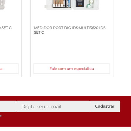
 SET G
MEDIDOR PORT DIG IDS:MULTI3620 IDS
SET C
ta
Fale com um especialista
Cadastrar
e