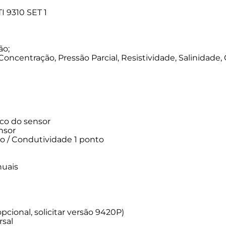
 9310 SET 1
ão;
oncentração, Pressão Parcial, Resistividade, Salinidade
ico do sensor
nsor
nto / Condutividade 1 ponto
nuais
cional, solicitar versão 9420P)
rsal