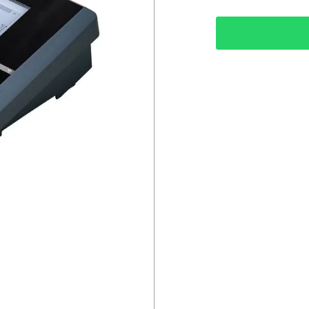
Reconhecimento Au
Especificações técn
• Digital / IDS Se
• Compensação de 
• Pontos de Calibra
• Memória de Calib
• Timer da Calibração
• Memória: 5000 m
• Logger: Sim
• Interface: USB-A,
• Tipo de Relatóri
• Display: Gráfico 
• Impressora térmic
9420P)
• Alimentação: Fon
PART NUMBER 1FD
SENSOR QUE ACOM
Características gera