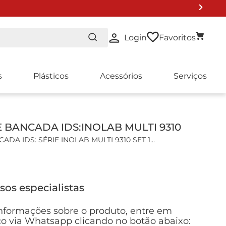
Login
Favoritos
s
Plásticos
Acessórios
Serviços
 BANCADA IDS:INOLAB MULTI 9310
DA IDS: SÉRIE INOLAB MULTI 9310 SET 1
is:
 Digital para 1 canal de Medição;
sos especialistas
veis: pH, mV, % Saturação, OD Concentração, Pressão
ade, Salinidade, Condutividade, TDS e Temperatura;
nformações sobre o produto, entre em
 administrador;
o via Whatsapp clicando no botão abaixo: