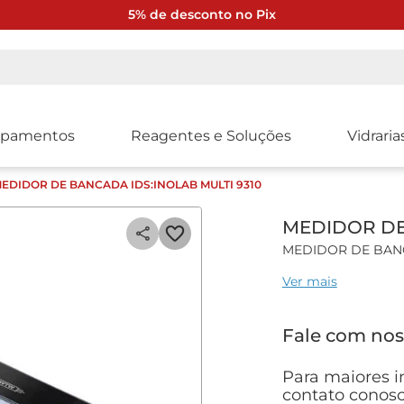
5% de desconto no Pix
ipamentos
Reagentes e Soluções
Vidraria
EDIDOR DE BANCADA IDS:INOLAB MULTI 9310
MEDIDOR DE
MEDIDOR DE BANCA
Ver mais
Características gera
Medidor de Bancada
Fale com nos
Parâmetros Disponí
Parcial, Resistivid
Tecnologia IDS;
Para maiores i
Funções CMC, QSC,
contato conosc