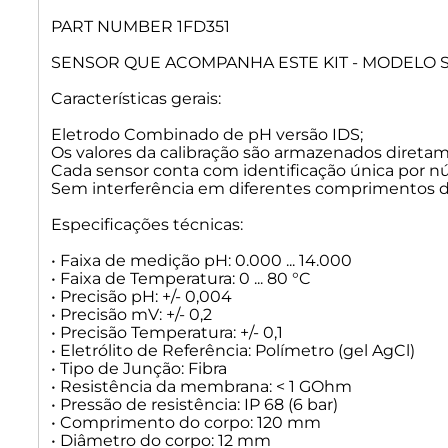
PART NUMBER 1FD351
SENSOR QUE ACOMPANHA ESTE KIT - MODELO S
Características gerais:
Eletrodo Combinado de pH versão IDS;
Os valores da calibração são armazenados direta
Cada sensor conta com identificação única por n
Sem interferência em diferentes comprimentos d
Especificações técnicas:
• Faixa de medição pH: 0.000 ... 14.000
• Faixa de Temperatura: 0 ... 80 °C
• Precisão pH: +/- 0,004
• Precisão mV: +/- 0,2
• Precisão Temperatura: +/- 0,1
• Eletrólito de Referência: Polímetro (gel AgCl)
• Tipo de Junção: Fibra
• Resistência da membrana: < 1 GOhm
• Pressão de resistência: IP 68 (6 bar)
• Comprimento do corpo: 120 mm
• Diâmetro do corpo: 12 mm