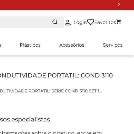
Login
Favoritos
s
Plásticos
Acessórios
Serviços
NDUTIVIDADE PORTATIL: COND 3110
TIVIDADE PORTÁTIL: SÉRIE COND 3110 SET 1
is:
, permitindo melhor visualização mesmo em condições
sos especialistas
lado vedado a silicone, classe de proteção IP 66/67
operação contínua com um conjunto de pilhas
nformações sobre o produto, entre em