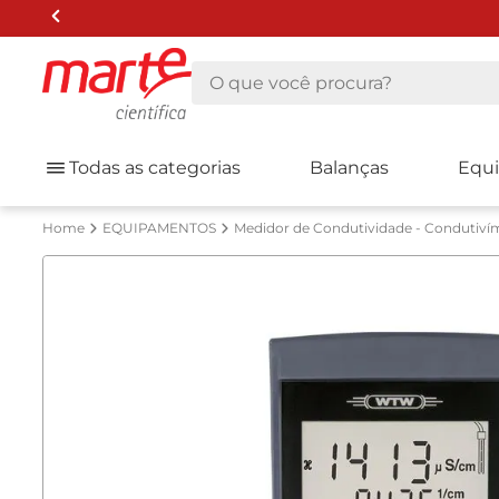
O que você procura?
Todas as categorias
Balanças
Equ
EQUIPAMENTOS
Medidor de Condutividade - Condutiví