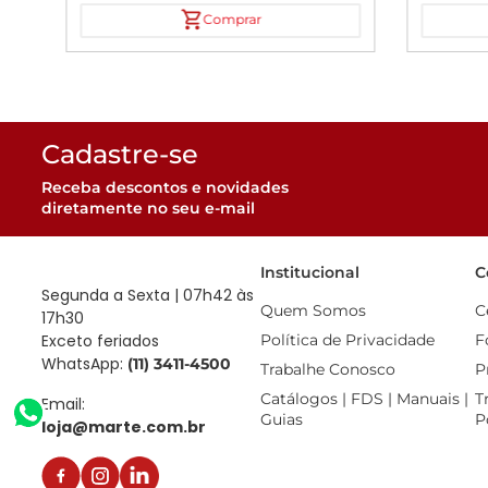
Comprar
Cadastre-se
Receba descontos e novidades
diretamente no seu e-mail
Institucional
C
Segunda a Sexta | 07h42 às
Quem Somos
C
17h30
Exceto feriados
Política de Privacidade
F
WhatsApp:
(11) 3411-4500
Trabalhe Conosco
P
Catálogos | FDS | Manuais | 
T
Email:
Guias
P
loja@marte.com.br