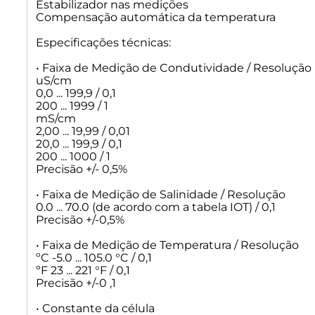
Estabilizador nas medições
Compensação automática da temperatura
Especificações técnicas:
• Faixa de Medição de Condutividade / Resolução
uS/cm
0,0 ... 199,9 / 0,1
200 ... 1999 / 1
mS/cm
2,00 ... 19,99 / 0,01
20,0 ... 199,9 / 0,1
200 ... 1000 / 1
Precisão +/- 0,5%
• Faixa de Medição de Salinidade / Resolução
0.0 ... 70.0 (de acordo com a tabela IOT) / 0,1
Precisão +/-0,5%
• Faixa de Medição de Temperatura / Resolução
ºC -5.0 ... 105.0 °C / 0,1
ºF 23 ... 221 °F / 0,1
Precisão +/-0 ,1
• Constante da célula