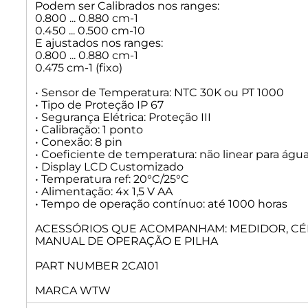
Podem ser Calibrados nos ranges:
0.800 ... 0.880 cm-1
0.450 ... 0.500 cm-10
E ajustados nos ranges:
0.800 ... 0.880 cm-1
0.475 cm-1 (fixo)
• Sensor de Temperatura: NTC 30K ou PT 1000
• Tipo de Proteção IP 67
• Segurança Elétrica: Proteção III
• Calibração: 1 ponto
• Conexão: 8 pin
• Coeficiente de temperatura: não linear para água
• Display LCD Customizado
• Temperatura ref: 20°C/25°C
• Alimentação: 4x 1,5 V AA
• Tempo de operação contínuo: até 1000 horas
ACESSÓRIOS QUE ACOMPANHAM: MEDIDOR, CÉL
MANUAL DE OPERAÇÃO E PILHA
PART NUMBER 2CA101
MARCA WTW