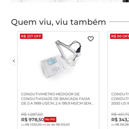
Quem viu, viu também
R$
257
OFF
R$
90
OF
CONDUTIVIMETRO MEDIDOR DE
CONDUTI
CONDUTIVIDADE DE BANCADA FAIXA
CONDUTIV
DE 0 A 1999 US/CM; 2 A 199,9 MS/CM SEM
2000 US 
CELULA
R$
1
.
287
,
50
R$
451
,
7
R$
978
,
50
R$
343
,
No PIX
R$
1
.
030
,
00
2
x de
R$
515
,
00
R$
361
,
38
ou
em
ou