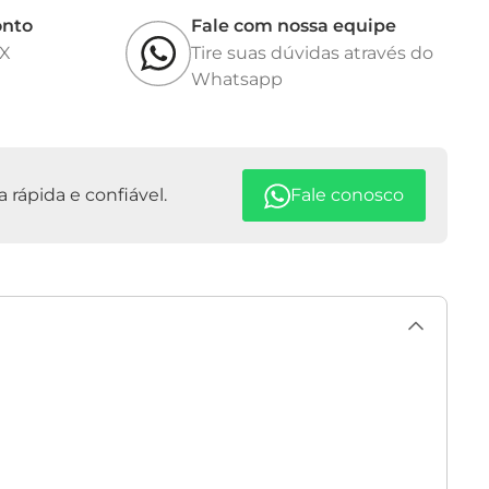
ula
onto
Fale com nossa equipe
os nos ranges:
IX
Tire suas dúvidas através do
Whatsapp
0
ges:
atura: NTC 30K ou PT 1000
rápida e confiável.
Fale conosco
IP 67
: Proteção III
o
mperatura: não linear para água natural (nLF) para EN 27
tomizado
20°C/25°C
,5 V AA
o contínuo: até 1000 horas
 ACOMPANHAM: MEDIDOR, CÉLULA DE CONDUTIVIDADE
ACHE DE SOLUÇÃO DE CALIBRAÇÃO, MALETA, BÉQUER,
AÇÃO E PILHA