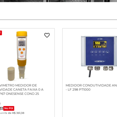
F
VIMETRO MEDIDOR DE
MEDIDOR CONDUTIVIDADE A
IDADE CANETA FAIXA 0 A
- LF 298 PT1000
IP67 ONESENSE COND 25
2
31
No PIX
1
x de
R$
361
,
38
em