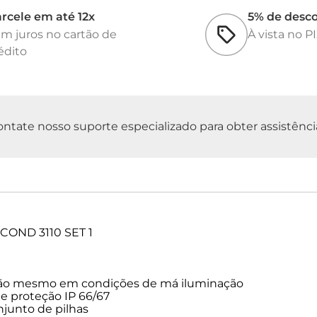
• Constante da cél
rcele em até 12x
5% de desc
Podem ser Calibrad
m juros no cartão de
À vista no P
0.800 ... 0.880 cm-1
édito
0.450 ... 0.500 cm-1
E ajustados nos ran
0.800 ... 0.880 cm-1
0.475 cm-1 (fixo)
• Sensor de Temper
tate nosso suporte especializado para obter assistência 
• Tipo de Proteção 
• Segurança Elétrica
• Calibração: 1 pont
• Conexão: 8 pin
• Coeficiente de te
888
• Display LCD Cus
• Temperatura ref: 
OND 3110 SET 1
• Alimentação: 4x 1
• Tempo de operaçã
ACESSÓRIOS QUE
ação mesmo em condições de má iluminação
TETRACON 325, S
de proteção IP 66/67
MANUAL DE OPER
junto de pilhas