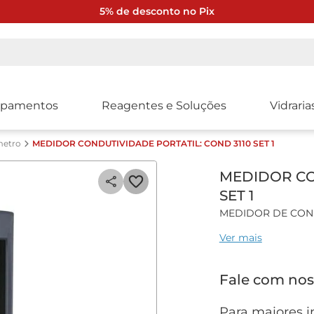
5% de desconto no Pix
ipamentos
Reagentes e Soluções
Vidraria
metro
MEDIDOR CONDUTIVIDADE PORTATIL: COND 3110 SET 1
MEDIDOR CO
SET 1
MEDIDOR DE CONDU
Ver mais
Características gera
Amplo Display LCD
Fale com nos
de má iluminação
Caixa robusta e tec
Até 2500 horas de 
Para maiores i