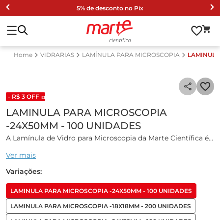
5% de desconto no Pix
VIDRARIAS
LAMÍNULA PARA MICROSCOPIA
LAMINULA
- R$
3
OFF
DESCONTO DE LISTA 2024
LAMINULA PARA MICROSCOPIA
-24X50MM - 100 UNIDADES
A Lamínula de Vidro para Microscopia da Marte Científica é
um produto projetado para uso em laboratórios de
Ver mais
pesquisas científicas e educacionais, ideal para cobrir e
proteger amostras em lâminas durante a observação
Variações:
microscópica, garantindo precisão e clareza nas análises.
LAMINULA PARA MICROSCOPIA -24X50MM - 100 UNIDADES
Características Gerais:
LAMINULA PARA MICROSCOPIA -18X18MM - 200 UNIDADES
A lamínula é fabricada em vidro de cal sodada, sem