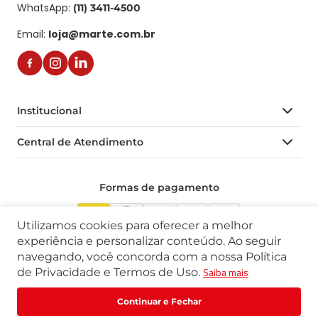
WhatsApp:
(11) 3411-4500
Email:
loja@marte.com.br
Institucional
Central de Atendimento
Quem Somos
Política de Privacidade
Central de Atendimento
Formas de pagamento
Trabalhe Conosco
Formas de Pagamento
Catálogos | FDS | Manuais| Guias
Prazo de Entrega
Utilizamos cookies para oferecer a melhor
Trocas e Devoluções
experiência e personalizar conteúdo. Ao seguir
Selos de segurança
navegando, você concorda com a nossa Política
Saiba mais
de Privacidade e Termos de Uso.
Rua Praça Linear, 100 - Santa Rita do Sapucaí - MG | CEP 37536-035 | 
R$
7
,
97
R$
9
,
96
Comprar
CNPJ 60.431.715/0001-20
ou
1
x
de
R$
7
,
97