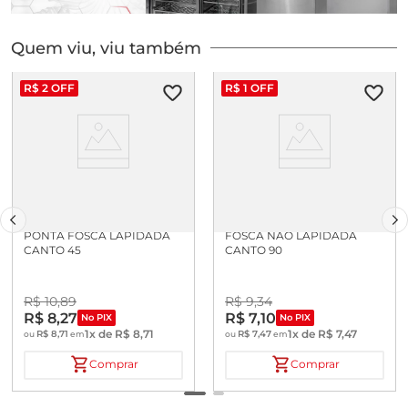
Quem viu, viu também
R$
2
OFF
R$
1
OFF
LAMINA MICROSCOPIA
LAMINA MICROSCOPIA PT
PONTA FOSCA LAPIDADA
FOSCA NAO LAPIDADA
CANTO 45
CANTO 90
R$
10
,
89
R$
9
,
34
R$
8
,
27
R$
7
,
10
No PIX
No PIX
1
x de
R$
8
,
71
1
x de
R$
7
,
47
R$
8
,
71
R$
7
,
47
ou
em
ou
em
Comprar
Comprar