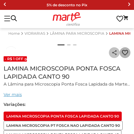
5% de desconto no Pix
VIDRARIAS
LÂMINA PARA MICROSCOPIA
LAMINA MIC
- R$
1
OFF
DESCONTO DE LISTA 2024
LAMINA MICROSCOPIA PONTA FOSCA
LAPIDADA CANTO 90
A Lâmina para Microscopia Ponta Fosca Lapidada da Marte
Científica é um produto projetado para uso em laboratórios
Ver mais
de pesquisas científicas e educacionais, oferecendo alta
qualidade e desempenho confiável para observação
Variações:
microscópica.
LAMINA MICROSCOPIA PONTA FOSCA LAPIDADA CANTO 90
Características gerais:
LAMINA MICROSCOPIA PT FOSCA NAO LAPIDADA CANTO 90
A lâmina é fabricada em vidro de cal sodada, possui