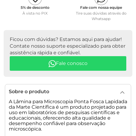
• Cantos: Cantos de 90°.
5% de desconto
Fale com nossa equipe
À vista no PIX
Tire suas dúvidas através do
Peso Líquido: 0,1 kg
Whatsapp
Peso Bruto: 0,2 kg
Dimensão da Embalagem: 260x130x110 mm.
Ficou com dúvidas? Estamos aqui para ajudar!
Contate nosso suporte especializado para obter
assistência rápida e confiável.
Fale conosco
Sobre o produto
A Lâmina para Microscopia Ponta Fosca Lapidada
da Marte Científica é um produto projetado para
uso em laboratórios de pesquisas científicas e
educacionais, oferecendo alta qualidade e
desempenho confiável para observação
microscópica.