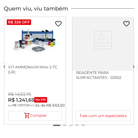
Quem viu, viu também
R$
326
OFF
KIT AMMONIUM NH4-2 TC
(LR)
REAGENTE PARA
SURFACTANTES - 02552
R$
1
.
633
,
75
R$
1
.
241
,
65
No PIX
2
x de
R$
653
,
50
R$
1
.
307
,
00
ou
em
Comprar
Fale com um especialista