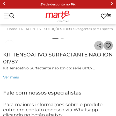
5% de desconto no Pix
REAGENTES E SOLUÇÕES
Kits e Reagentes para Espectro
KIT TENSOATIVO SURFACTANTE NAO ION
01787
Kit Tensoativo Surfactante não Iônico: série 01787
Ver mais
Kit de teste de surfactantes (TENSOATIVO) não iônico.
Especificações técnicas:
Fale com nossos especialistas
• Quantidade de testes: 25
• Volume: 4ml
Para maiores informações sobre o produto,
• Método: TBPE
entre em contato conosco via Whatsapp
• Tipo: KT
clicando no botão abaixo: