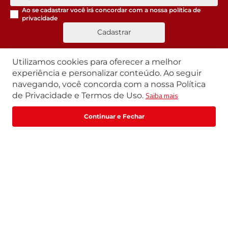
Ao se cadastrar você irá concordar com a nossa
política de
privacidade
Cadastrar
Utilizamos cookies para oferecer a melhor
experiência e personalizar conteúdo. Ao seguir
Segunda a Sexta | 07h42 às 17h30
navegando, você concorda com a nossa Política
Exceto feriados
Saiba mais
de Privacidade e Termos de Uso.
WhatsApp:
(11) 3411-4500
Fale com um especialista
Email:
loja@marte.com.br
Institucional
Central de Atendimento
Quem Somos
Política de Privacidade
Central de Atendimento