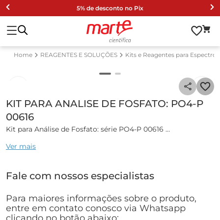
5% de desconto no Pix
REAGENTES E SOLUÇÕES
Kits e Reagentes para Espectro
KIT PARA ANALISE DE FOSFATO: PO4-P
00616
Kit para Análise de Fosfato: série PO4-P 00616
Ver mais
Kit para Análise de Fosfato.
Especificações técnicas:
Fale com nossos especialistas
• Faixa de Análise: 3,0 ... 100,0 mg/l PO4-P ; 9,0 ... 307,0 mg/l
PO4-P
Para maiores informações sobre o produto,
• Cubeta para análise: 16 mm
entre em contato conosco via Whatsapp
• Volume da Amostra necessário para análise: 0,2 mL
clicando no botão abaixo: