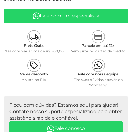
• Quantidade de Testes por Kit: 25
ACOMPANHA CERTIFICADO DE ANÁLISE COM
Fale com um especialista
RASTREABILIDADE.
PART NUMBER WTW 252021
MARCA WTW / MERCK
Frete Grátis
Parcele em até 12x
Nas compras acima de R$ 500,00
Sem juros no cartão de crédito
5% de desconto
Fale com nossa equipe
À vista no PIX
Tire suas dúvidas através do
Whatsapp
Ficou com dúvidas? Estamos aqui para ajudar!
Contate nosso suporte especializado para obter
assistência rápida e confiável.
Fale conosco