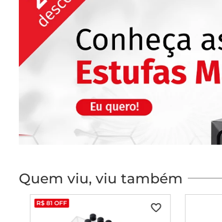
Quem viu, viu também
R$
81
OFF