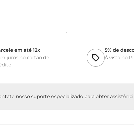
rcele em até 12x
5% de desc
m juros no cartão de
À vista no P
édito
tate nosso suporte especializado para obter assistência 