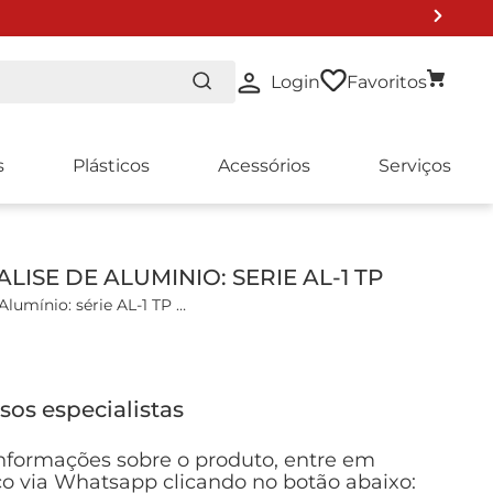
Login
Favoritos
s
Plásticos
Acessórios
Serviços
LISE DE ALUMINIO: SERIE AL-1 TP
Kit para Análise de Alumínio: série AL-1 TP
 Alumínio.
icas:
sos especialistas
0.002 - 0.250 mg/l Al
nformações sobre o produto, entre em
a necessátio para análise: 20 mL
o via Whatsapp clicando no botão abaixo: