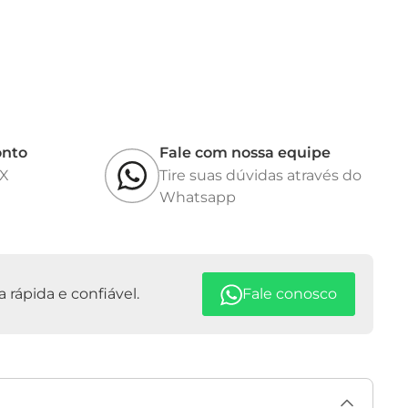
onto
Fale com nossa equipe
IX
Tire suas dúvidas através do
Whatsapp
rápida e confiável.
Fale conosco