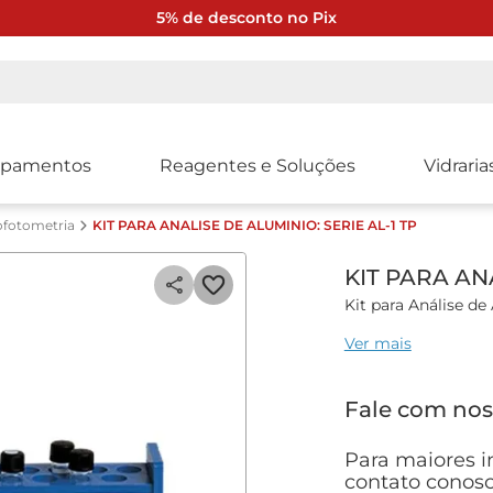
5% de desconto no Pix
ipamentos
Reagentes e Soluções
Vidraria
ofotometria
KIT PARA ANALISE DE ALUMINIO: SERIE AL-1 TP
KIT PARA ANA
Ver mais
Kit para Análise de
Especificações técn
Fale com nos
• Faixa de Análise: 
• Cubeta: 28 mm
Para maiores i
• Volume da Amostr
contato conosc