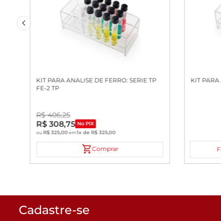
KIT PARA ANALISE DE FERRO: SERIE TP
FE-2 TP
R$
406
,
25
R$
308
,
75
No PIX
R$
325
,
00
1
x de
R$
325
,
00
ou
em
Comprar
F
Cadastre-se