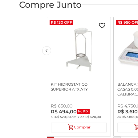
Compre Junto
R$
130
OFF
R$
950
OF
KIT HIDROSTATICO
BALANCA S
SUPERIOR ATX ATY
CASAS 0,0
CALIBRAC
AUTOMATI
MARTE IN
R$
650
,
00
R$
4
.
750
,
R$
494
,
00
R$
3
.
610
No PIX
R$
520
,
00
1
x de
R$
520
,
00
R$
3
.
800
,
ou
em
ou
Comprar