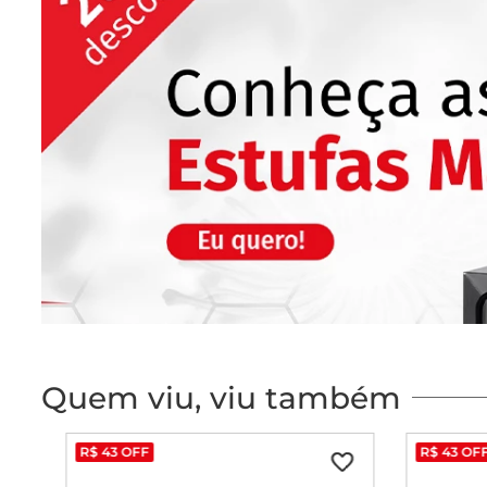
Quem viu, viu também
R$
43
OFF
R$
43
OF