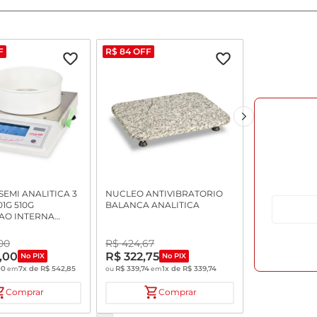
F
R$
84
OFF
EMI ANALITICA 3
NUCLEO ANTIVIBRATORIO
01G 510G
BALANCA ANALITICA
AO INTERNA
CA AD500S-CAL
METRO
00
R$
424
,
67
,
00
R$
322
,
75
No PIX
No PIX
00
7
x de
R$
542
,
85
R$
339
,
74
1
x de
R$
339
,
74
em
ou
em
Comprar
Comprar