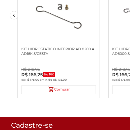
KIT HIDROSTATICO INFERIOR AD 8200 A
KIT HIDR
AD16K S/CESTA
AD6000 S
R$
218
,
75
R$
218
,
7
R$
166
,
25
R$
166
,
No PIX
R$
175
,
00
1
x de
R$
175
,
00
R$
175
,
0
ou
em
ou
Comprar
Cadastre-se