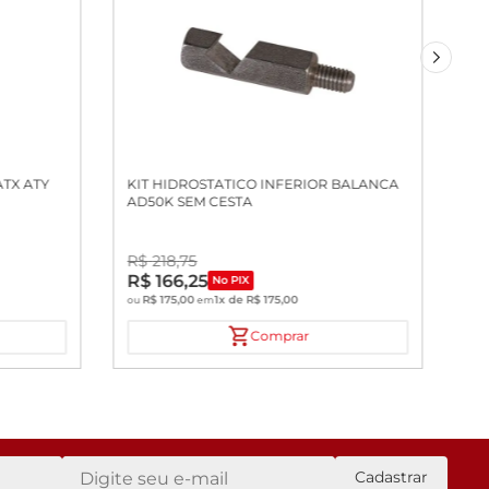
ATX ATY
KIT HIDROSTATICO INFERIOR BALANCA
AD50K SEM CESTA
R$
218
,
75
R$
166
,
25
No PIX
R$
175
,
00
1
x de
R$
175
,
00
ou
em
Comprar
Cadastrar