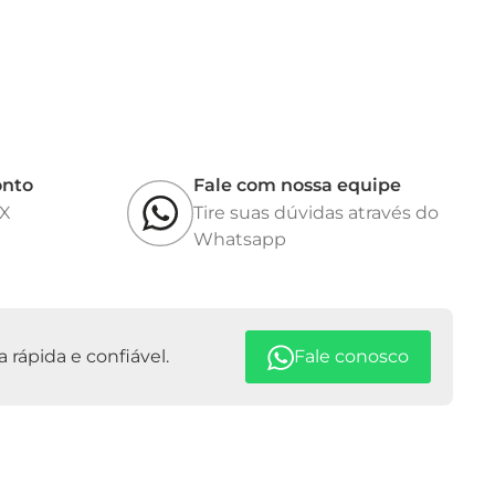
onto
Fale com nossa equipe
IX
Tire suas dúvidas através do
Whatsapp
rápida e confiável.
Fale conosco