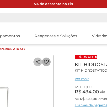
5% de desconto no Pix
ipamentos
Reagentes e Soluções
Vidraria
UPERIOR ATX ATY
- R$
130
OFF
DESCONTO
KIT HIDROST
KIT HIDROSTÁTIC
Ver mais
Kit hidrostático s
Shimadzu.
R$
650
,
00
R$
494
,
00
via
Para uso na função
ou
R$
520
,
00
em
1
Composto por: Base,
Formas de pagam