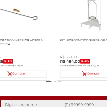
OSTATICO INFERIOR AD200 A
KIT HIDROSTATICO SUPERIOR 
/CESTA
5
R$
650
,
00
25
R$
494
,
00
No PIX
No PIX
0
1
x de
R$
175
,
00
R$
520
,
00
1
x de
R$
520
,
00
em
ou
em
Comprar
Comprar