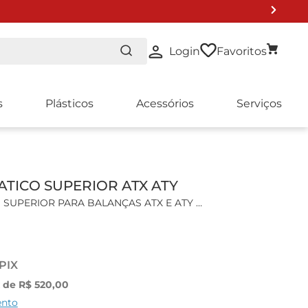
Login
Favoritos
s
Plásticos
Acessórios
Serviços
 DE LISTA 2024
ATICO SUPERIOR ATX ATY
O SUPERIOR PARA BALANÇAS ATX E ATY
uperior para balanças de modelo ATY224 e ATX224
 PIX
 de determinação de densidade hidrostática.
x de
R$
520
,
00
 tripé e cesto.
ento