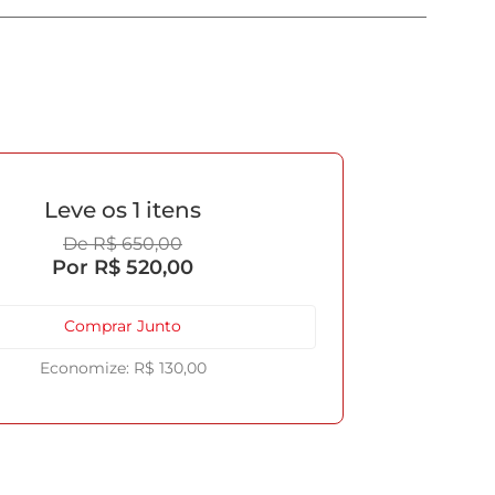
1
R$
650
,
00
R$
520
,
00
Comprar Junto
R$
130
,
00