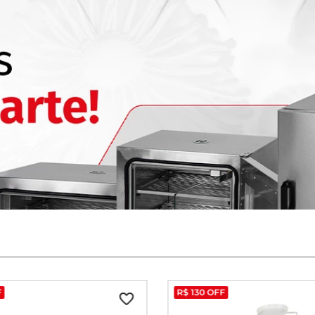
F
R$
130
OFF