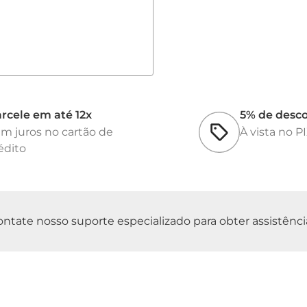
rcele em até 12x
5% de desc
m juros no cartão de
À vista no P
édito
tate nosso suporte especializado para obter assistência 