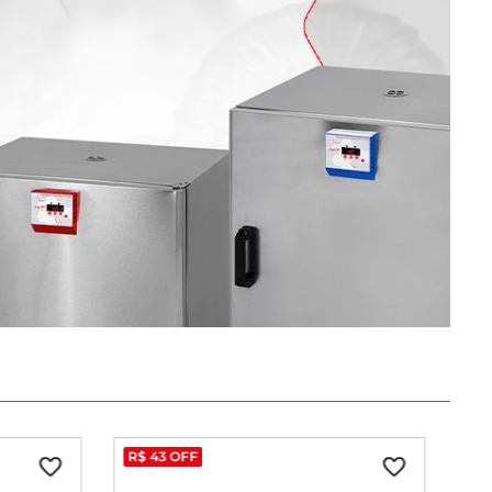
R$
43
OFF