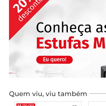
Quem viu, viu também
R$
230
OFF