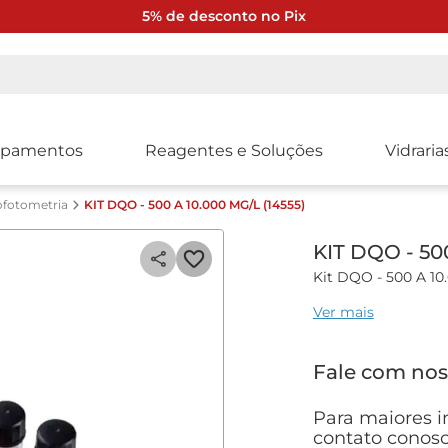
5% de desconto no Pix
ipamentos
Reagentes e Soluções
Vidraria
ofotometria
KIT DQO - 500 A 10.000 MG/L (14555)
KIT DQO - 500
Kit DQO - 500 A 10
Ver mais
Kit para análise de
Especificações técn
Fale com nos
• Faixa de Análise: 
• Tipo de Cubeta: 
Para maiores i
• Volume necessári
contato conosc