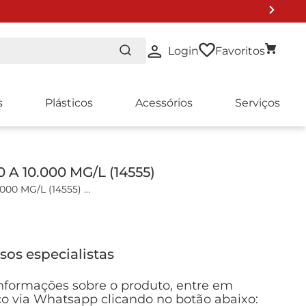
Login
Favoritos
s
Plásticos
Acessórios
Serviços
 A 10.000 MG/L (14555)
.000 MG/L (14555)
 DQO.
icas:
sos especialistas
500 ... 10000 mg/l (148ºC/298,4ºF, 2h)
16 mm
nformações sobre o produto, entre em
o: 1 mL
o via Whatsapp clicando no botão abaixo: