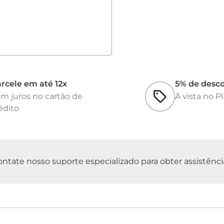
rcele em até 12x
5% de desc
m juros no cartão de
À vista no P
édito
tate nosso suporte especializado para obter assistência 