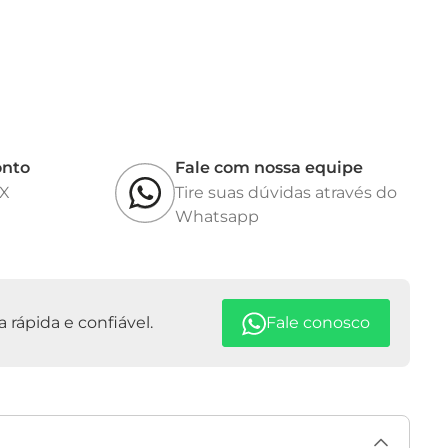
onto
Fale com nossa equipe
IX
Tire suas dúvidas através do
Whatsapp
rápida e confiável.
Fale conosco