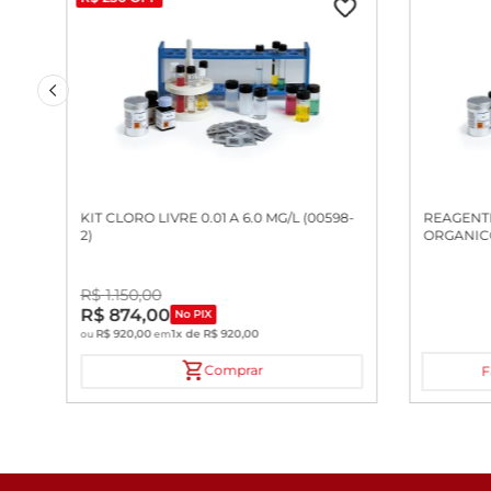
KIT CLORO LIVRE 0.01 A 6.0 MG/L (00598-
REAGENTE
2)
ORGANICO
R$
1
.
150
,
00
R$
874
,
00
No PIX
R$
920
,
00
1
x de
R$
920
,
00
ou
em
Comprar
F