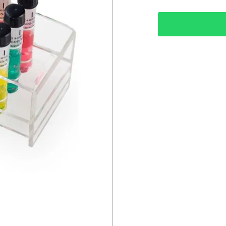
• Número de Testes
PART NUMBER WT
PART NUMBER MER
DISTRIBUIDO PO