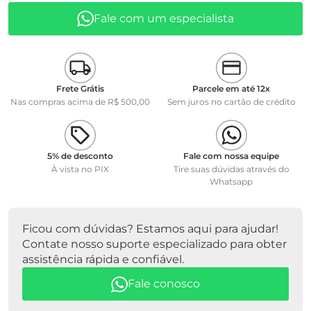
Fale com um especialista
MODELO PO4 114552
MARCA WTW / MERCK
Frete Grátis
Parcele em até 12x
Nas compras acima de R$ 500,00
Sem juros no cartão de crédito
5% de desconto
Fale com nossa equipe
À vista no PIX
Tire suas dúvidas através do
Whatsapp
Ficou com dúvidas? Estamos aqui para ajudar!
Contate nosso suporte especializado para obter
assistência rápida e confiável.
Fale conosco