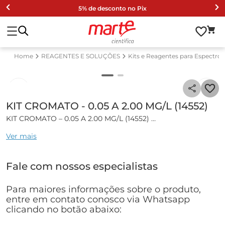
5% de desconto no Pix
REAGENTES E SOLUÇÕES
Kits e Reagentes para Espectro
KIT CROMATO - 0.05 A 2.00 MG/L (14552)
KIT CROMATO – 0.05 A 2.00 MG/L (14552)
Ver mais
Kit de Análise Spectroquant Cromato.
Especificações técnicas:
Fale com nossos especialistas
• Faixa: 0,05 ... 2,00 mg/l Cr
• Cubetas: 16
Para maiores informações sobre o produto,
• Volume (ml): 10ml
entre em contato conosco via Whatsapp
• Número de testes: 25
clicando no botão abaixo:
PART NUMBER 250341