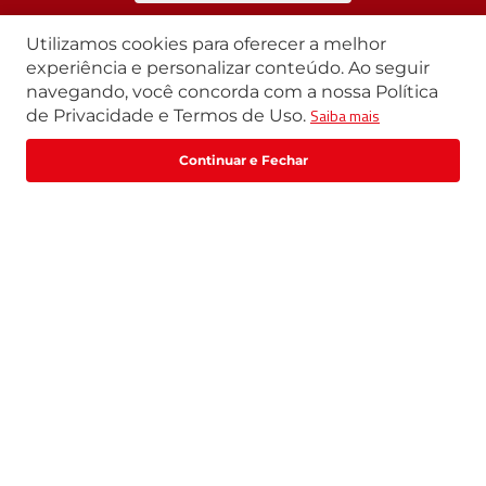
Utilizamos cookies para oferecer a melhor
experiência e personalizar conteúdo. Ao seguir
Segunda a Sexta | 07h42 às 17h30
navegando, você concorda com a nossa Política
Exceto feriados
Saiba mais
de Privacidade e Termos de Uso.
WhatsApp:
(11) 3411-4500
Fale com um especialista
Email:
loja@marte.com.br
Institucional
Central de Atendimento
Quem Somos
Política de Privacidade
Central de Atendimento
Formas de pagamento
Trabalhe Conosco
Formas de Pagamento
Catálogos | FDS | Manuais| Guias
Prazo de Entrega
Trocas e Devoluções