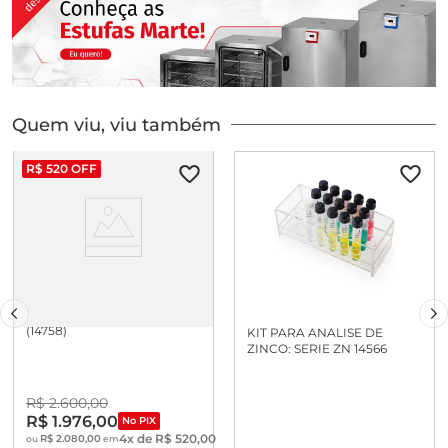
Quem viu, viu também
R$
520
OFF
KIT CROMO - 0.01 A 3.0 MG/L
(14758)
KIT PARA ANALISE DE
ZINCO: SERIE ZN 14566
R$
2
.
600
,
00
R$
1
.
976
,
00
No PIX
4
x de
R$
520
,
00
R$
2
.
080
,
00
ou
em