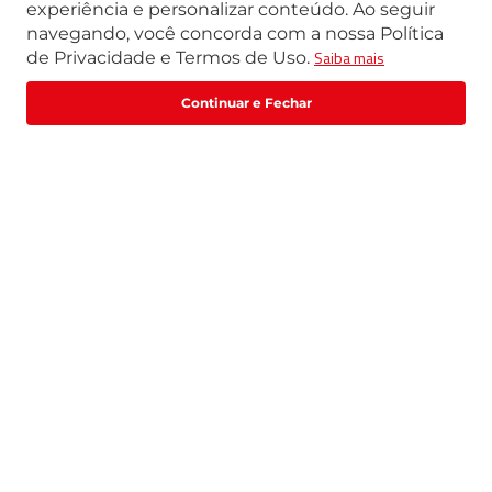
experiência e personalizar conteúdo. Ao seguir
navegando, você concorda com a nossa Política
Segunda a Sexta | 07h42 às 17h30
Saiba mais
de Privacidade e Termos de Uso.
Exceto feriados
WhatsApp:
(11) 3411-4500
Fale com um especialista
Email:
loja@marte.com.br
Institucional
Central de Atendimento
Quem Somos
Política de Privacidade
Central de Atendimento
Formas de pagamento
Trabalhe Conosco
Formas de Pagamento
Catálogos | FDS | Manuais| Guias
Prazo de Entrega
Trocas e Devoluções
Selos de segurança