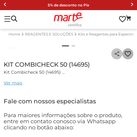
5% de desconto no Pix
REAGENTES E SOLUÇÕES
Kits e Reagentes para Espectro
KIT COMBICHECK 50 (14695)
Kit Combicheck 50 (14695)
Ver mais
Kit para testar a qualidade dos métodos fotométricos
Amônio, DQO e Nitrogênio.
Fale com nossos especialistas
ACOMPANHA: REATIVO 1, REATIVO 2 E CARTÃO DE
CONTROLE.
Para maiores informações sobre o produto,
PART NUMBER 250486
entre em contato conosco via Whatsapp
clicando no botão abaixo:
MARCA MERCK