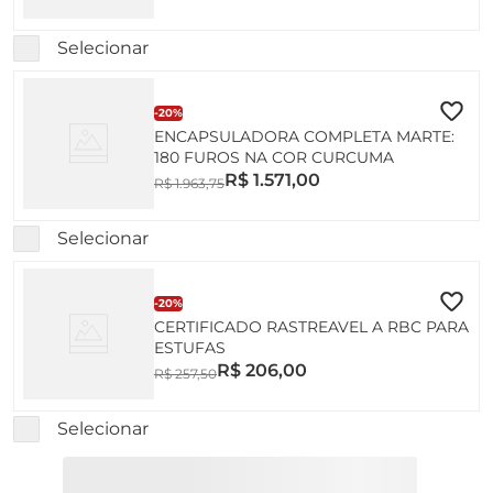
ESTATISTICO AD500FS-CAL MARTE
Garantia 1 ano contra defeitos de fabricação.
INMETRO
Marca Marte.
Selecionar
-
20%
ENCAPSULADORA COMPLETA MARTE:
180 FUROS NA COR CURCUMA
R$
1
.
571
,
00
R$
1
.
963
,
75
Selecionar
-
20%
CERTIFICADO RASTREAVEL A RBC PARA
ESTUFAS
R$
206
,
00
R$
257
,
50
Selecionar