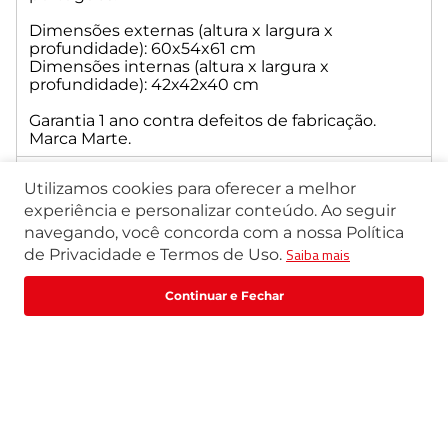
Dimensões externas (altura x largura x
profundidade): 60x54x61 cm
Dimensões internas (altura x largura x
profundidade): 42x42x40 cm
Garantia 1 ano contra defeitos de fabricação.
Marca Marte.
Especificação Técnica
Utilizamos cookies para oferecer a melhor
experiência e personalizar conteúdo. Ao seguir
navegando, você concorda com a nossa Política
Saiba mais
de Privacidade e Termos de Uso.
R$
2
.
781
,
00
R$
3
.
476
,
25
Comprar
ou
5
x
de
R$
556
,
20
Quem viu, viu também