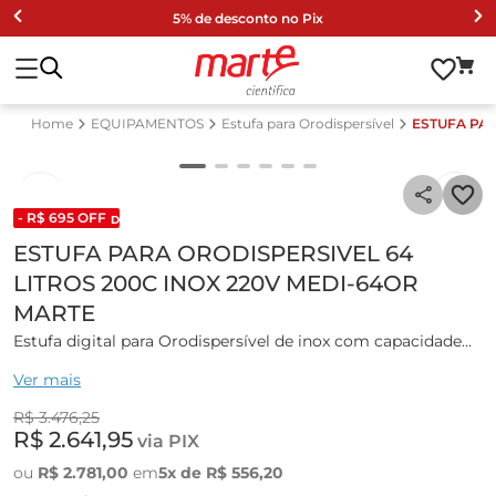
5% de desconto no Pix
EQUIPAMENTOS
Estufa para Orodispersível
ESTUFA PAR
- R$
695
OFF
DESCONTO DE LISTA 2024
ESTUFA PARA ORODISPERSIVEL 64
LITROS 200C INOX 220V MEDI-64OR
MARTE
Estufa digital para Orodispersível de inox com capacidade
de 64L.
Ver mais
Projetada para concepção de comprimidos ou filmes
R$
3
.
476
,
25
orodispersíveis.
R$
2
.
641
,
95
via PIX
Auxilia no preparo removendo a umidade de dentro da
estufa, com a circulação de ar forçada e abertura que ela
ou
R$
2
.
781
,
00
em
5
x de
R$
556
,
20
possui na parte superior.