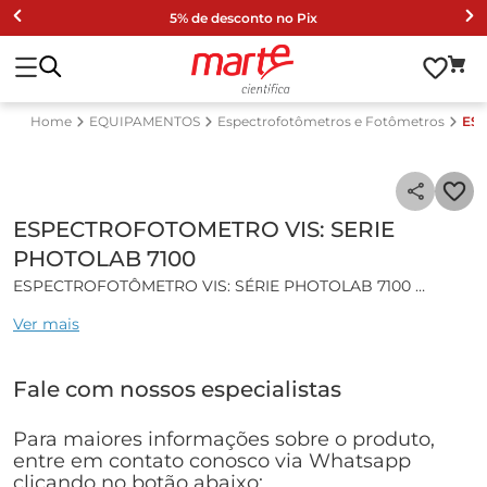
5% de desconto no Pix
EQUIPAMENTOS
Espectrofotômetros e Fotômetros
ESP
ESPECTROFOTOMETRO VIS: SERIE
PHOTOLAB 7100
ESPECTROFOTÔMETRO VIS: SÉRIE PHOTOLAB 7100
Ver mais
Características gerais:
Espectrofotômetro Digital VIS, disponível para medição de
Fale com nossos especialistas
Absorbância, Transmitância, Concentração, Cinética, Multi
Comprimento de Ondas, Spectral, Leitura Multi passos;
O manuseio mais simples possível com ID de código de
Para maiores informações sobre o produto,
barras para todos os kits de teste WTW - Spectroquant;
entre em contato conosco via Whatsapp
Automaticamente identifica os métodos e seleciona as
clicando no botão abaixo: