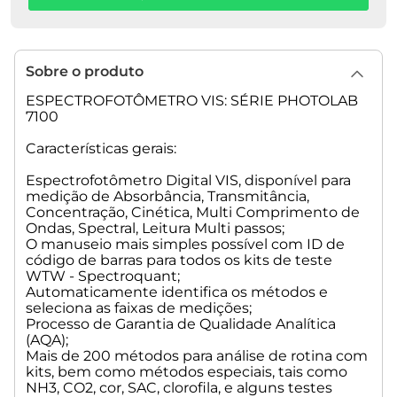
• Banda espectral: 4 nm
• Resolução comprimento de onda: 1 nm
• Exatidão do comprimento de onda: +- 1 nm
• Velocidade Scan: aproximadamente 700 - 2000 nm/min,
Sobre o produto
Scan em 1, 2, 5, 10 nm passos da faixa do comprimento de
onda
ESPECTROFOTÔMETRO VIS: SÉRIE PHOTOLAB
• Faixa fotométrica: 3.3 A
7100
• Resolução de absorbância: 0.001 A
• Exatidão de absorbância: 0.003 A a
Características gerais:
Espectrofotômetro Digital VIS, disponível para
medição de Absorbância, Transmitância,
Concentração, Cinética, Multi Comprimento de
Ondas, Spectral, Leitura Multi passos;
O manuseio mais simples possível com ID de
código de barras para todos os kits de teste
WTW - Spectroquant;
Automaticamente identifica os métodos e
seleciona as faixas de medições;
Processo de Garantia de Qualidade Analítica
(AQA);
Mais de 200 métodos para análise de rotina com
kits, bem como métodos especiais, tais como
NH3, CO2, cor, SAC, clorofila, e alguns testes