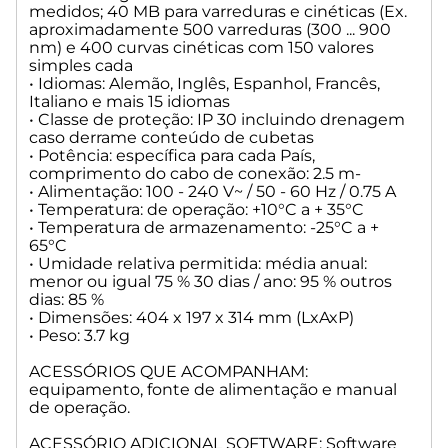
medidos; 40 MB para varreduras e cinéticas (Ex.
aproximadamente 500 varreduras (300 ... 900
nm) e 400 curvas cinéticas com 150 valores
simples cada
• Idiomas: Alemão, Inglês, Espanhol, Francês,
Italiano e mais 15 idiomas
• Classe de proteção: IP 30 incluindo drenagem
caso derrame conteúdo de cubetas
• Potência: específica para cada País,
comprimento do cabo de conexão: 2.5 m-
• Alimentação: 100 - 240 V~ / 50 - 60 Hz / 0.75 A
• Temperatura: de operação: +10°C a + 35°C
• Temperatura de armazenamento: -25°C a +
65°C
• Umidade relativa permitida: média anual:
menor ou igual 75 % 30 dias / ano: 95 % outros
dias: 85 %
• Dimensões: 404 x 197 x 314 mm (LxAxP)
• Peso: 3.7 kg
ACESSÓRIOS QUE ACOMPANHAM:
equipamento, fonte de alimentação e manual
de operação.
ACESSÓRIO ADICIONAL SOFTWARE: Software