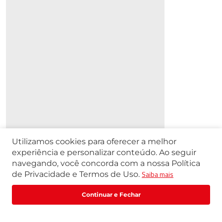
Utilizamos cookies para oferecer a melhor
experiência e personalizar conteúdo. Ao seguir
navegando, você concorda com a nossa Política
Saiba mais
de Privacidade e Termos de Uso.
R$
10
,
73
R$
13
,
41
Comprar
ou
1
x
de
R$
10
,
73