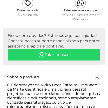
• Altura: 85 mm.
• Graduado: Sim.
5% de desconto
Fale com nossa equipe
• Campo de Rotulagem: Sim.
À vista no PIX
Tire suas dúvidas através do
• Bico Vertedor: Não.
Whatsapp
• Autoclavável: Sim.
OBSERVAÇÃO: Excelente acabamento e transparência.
Ficou com dúvidas? Estamos aqui para ajudar!
Peso líquido: 34,0 g
Contate nosso suporte especializado para obter
Peso Bruto: 134,0 g
assistência rápida e confiável.
Dimensão da embalagem: 260x130x110 mm
Fale conosco
Sobre o produto
O Erlenmeyer de Vidro Boca Estreita Graduado
da Marte Científica é uma vidraria versátil
projetada para uso em laboratórios de pesquisas
científicas e educacionais, sendo amplamente
utilizada para titulação, cultivo de
microrganismos, misturas, reações químicas e