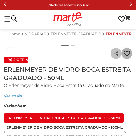
5% de desconto no Pix
VIDRARIAS
ERLENMEYER GRADUADO
ERLENMEYER D
- R$
2
OFF
DESCONTO DE LISTA 2024
ERLENMEYER DE VIDRO BOCA ESTREITA
GRADUADO - 50ML
O Erlenmeyer de Vidro Boca Estreita Graduado da Marte
Científica é uma vidraria versátil projetada para uso em
Ver mais
laboratórios de pesquisas científicas e educacionais, sendo
amplamente utilizada para titulação, cultivo de
Variações:
microrganismos, misturas, reações químicas e outros
processos de manuseio de líquidos.
ERLENMEYER DE VIDRO BOCA ESTREITA GRADUADO - 50ML
Características gerais:
ERLENMEYER DE VIDRO BOCA ESTREITA GRADUADO - 100ML