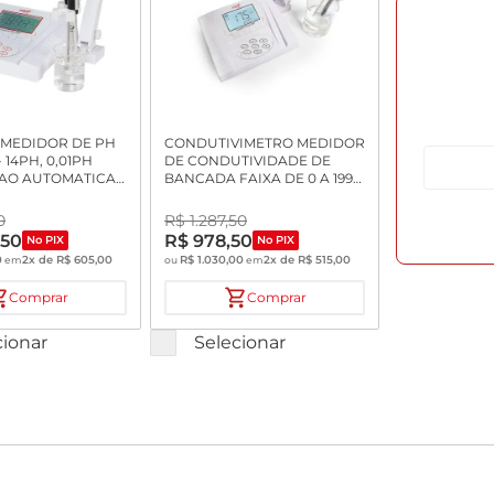
MEDIDOR DE PH
CONDUTIVIMETRO MEDIDOR
- 14PH, 0,01PH
DE CONDUTIVIDADE DE
AO AUTOMATICA
BANCADA FAIXA DE 0 A 1999
RODO BLINDADO
US/CM; 2 A 199,9 MS/CM SEM
NTA EM TEFLON
CELULA
0
R$
1
.
287
,
50
 SUPORTE
,
50
R$
978
,
50
No PIX
No PIX
0
2
x de
R$
605
,
00
R$
1
.
030
,
00
2
x de
R$
515
,
00
em
ou
em
Comprar
Comprar
cionar
Selecionar