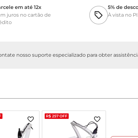
rcele em até 12x
5% de desc
m juros no cartão de
À vista no P
édito
tate nosso suporte especializado para obter assistência 
F
R$
257
OFF