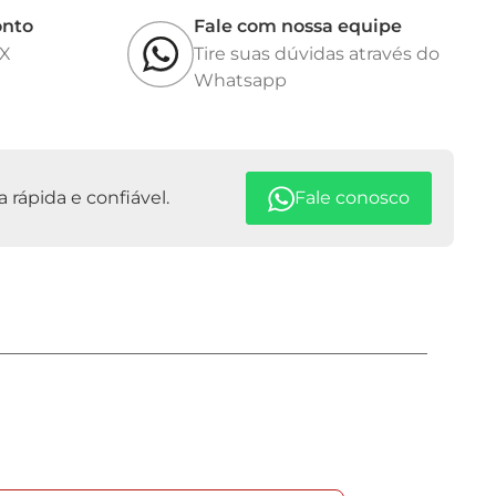
onto
Fale com nossa equipe
IX
Tire suas dúvidas através do
Whatsapp
rápida e confiável.
Fale conosco