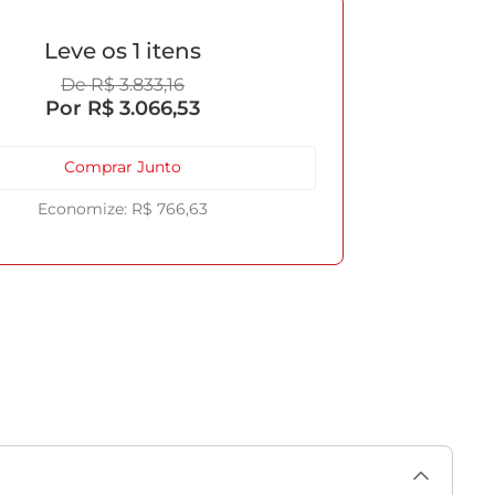
1
R$
3
.
833
,
16
R$
3
.
066
,
53
Comprar Junto
R$
766
,
63