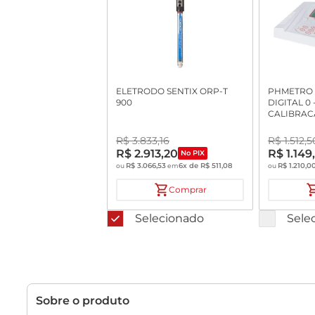
ELETRODO SENTIX ORP-T
PHMETRO 
900
DIGITAL 0 
CALIBRAC
COM ELET
VIDRO JU
R$
3
.
833
,
16
R$
1
.
512
,
5
ME-005 E
R$
2
.
913
,
20
R$
1
.
149
No PIX
R$
3
.
066
,
53
6
x de
R$
511
,
08
R$
1
.
210
,
0
ou
em
ou
Comprar
Selecionado
Sele
Sobre o produto