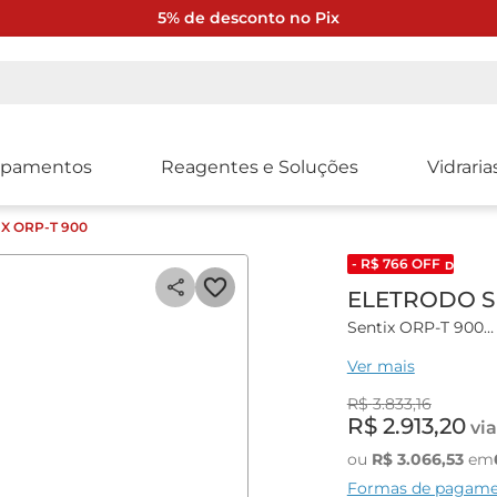
5% de desconto no Pix
ipamentos
Reagentes e Soluções
Vidraria
X ORP-T 900
- R$
766
OFF
DESCONT
ELETRODO SE
Sentix ORP-T 900
Ver mais
Eletrodo de ORP pla
e corpo de vidro,
R$
3
.
833
,
16
R$
2
.
913
,
20
via
Eletrodo com cabo 
linhas MultiLine, M
ou
R$
3
.
066
,
53
em
Formas de pagam
Referência: 103791