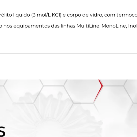
trólito liquido (3 mol/L KCl) e corpo de vidro, com ter
o nos equipamentos das linhas MultiLine, MonoLine, InoL