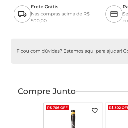
Frete Grátis
Pa
Nas compras acima de R$
Se
500,00
cr
Ficou com dúvidas? Estamos aqui para ajudar! Con
Compre Junto
R$
766
OFF
R$
302
OF