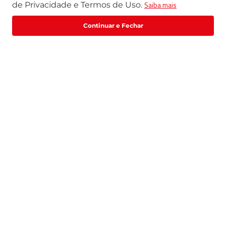
Saiba mais
de Privacidade e Termos de Uso.
Exceto feriados
WhatsApp:
(11) 3411-4500
Fale com um especialista
Email:
loja@marte.com.br
Institucional
Central de Atendimento
Quem Somos
Política de Privacidade
Central de Atendimento
Formas de pagamento
Trabalhe Conosco
Formas de Pagamento
Catálogos | FDS | Manuais| Guias
Prazo de Entrega
Trocas e Devoluções
Selos de segurança
Rua Praça Linear, 100 - Santa Rita do Sapucaí - MG | CEP 37536-035 | 