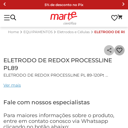
5% de desconto no Pix
EQUIPAMENTOS
Eletrodos e Células
ELETRODO DE RED
ELETRODO DE REDOX PROCESSLINE
PL89
ELETRODO DE REDOX PROCESSLINE PL 89-120Pt
Ver mais
Características gerais:
Eletrodo Combinado de Redox, linha ProcessLine, com plug
Fale com nossos especialistas
rosqueável (ATEX II 1/2G).
Especificações técnicas:
Para maiores informações sobre o produto,
entre em contato conosco via Whatsapp
• Faixa de Medição pH: 0 ... 14
clicando no botão abaixo: