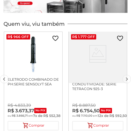
Quem viu, viu também
R$
966
OFF
R$
1
.
777
OFF
ELETRODO COMBINADO DE
CELULA DE
PH:SERIE SENSOLYT SEA
CONDUTIVIDADE: SERIE
TETRACON 925-3
R$
4
.
833
,
39
R$
8
.
887
,
50
R$
3
.
673
,
37
R$
6
.
754
,
50
No PIX
No PIX
7
x de
R$
552
,
38
12
x de
R$
592
,
50
R$
3
.
866
,
71
R$
7
.
110
,
00
ou
em
ou
em
Comprar
Comprar