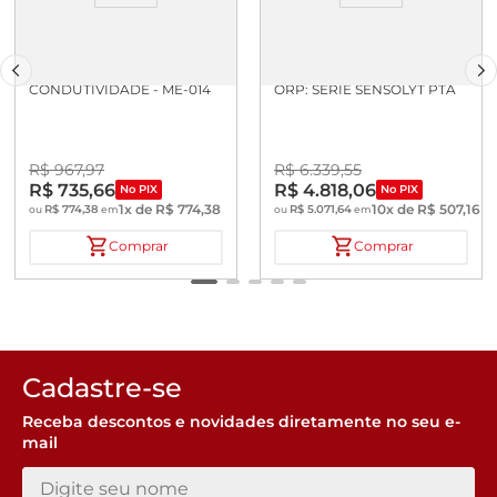
CELULA DE
ELETRODO COMBINADO DE
CONDUTIVIDADE - ME-014
ORP: SERIE SENSOLYT PTA
R$
967
,
97
R$
6
.
339
,
55
R$
735
,
66
R$
4
.
818
,
06
No PIX
No PIX
1
x de
R$
774
,
38
10
x de
R$
507
,
16
R$
774
,
38
R$
5
.
071
,
64
ou
em
ou
em
Comprar
Comprar
Cadastre-se
Receba descontos e novidades diretamente no seu e-
mail