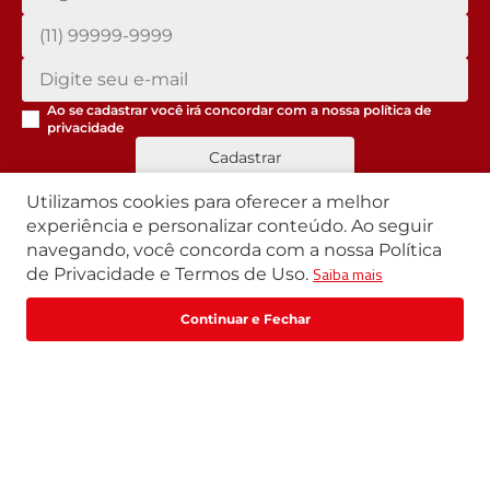
Ao se cadastrar você irá concordar com a nossa
política de
privacidade
Cadastrar
Utilizamos cookies para oferecer a melhor
experiência e personalizar conteúdo. Ao seguir
navegando, você concorda com a nossa Política
Segunda a Sexta | 07h42 às 17h30
Saiba mais
de Privacidade e Termos de Uso.
Exceto feriados
WhatsApp:
(11) 3411-4500
Fale com um especialista
Email:
loja@marte.com.br
Institucional