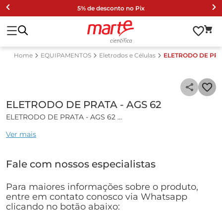
5% de desconto no Pix
EQUIPAMENTOS
Eletrodos e Células
ELETRODO DE PRAT
ELETRODO DE PRATA - AGS 62
ELETRODO DE PRATA - AGS 62
Ver mais
Eletrodo de Metal combinado para titulações de sulfitos.
Especificações técnicas:
Fale com nossos especialistas
• Com corpo de vidro
• Junção em platina
Para maiores informações sobre o produto,
• Solução eletrolítica KNO3 2 mol/L + KCl 0,001 mol/L
entre em contato conosco via Whatsapp
• Sistema de referência Ag/AgCl
clicando no botão abaixo:
• Sensor de prata 4 mm de diâmetro sulfidizado sem cabo
(plug Head)