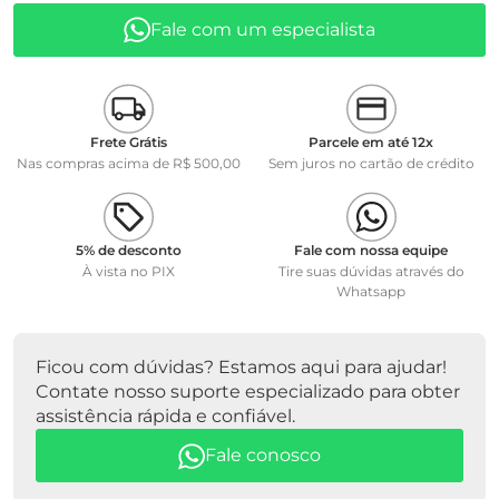
• Comprimento 120 mm
Fale com um especialista
• Diâmetro 12 mm
• Temperatura de operação 5 a + 100°C.
Referência: 285102420
Frete Grátis
Parcele em até 12x
Marca SI Analytics
Nas compras acima de R$ 500,00
Sem juros no cartão de crédito
Peso Liquido: 100 gramas
Peso Bruto: 150 gramas
5% de desconto
Fale com nossa equipe
À vista no PIX
Tire suas dúvidas através do
Whatsapp
Ficou com dúvidas? Estamos aqui para ajudar!
Contate nosso suporte especializado para obter
assistência rápida e confiável.
Fale conosco