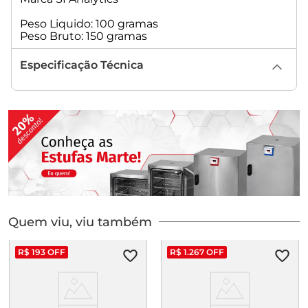
Peso Liquido: 100 gramas
Peso Bruto: 150 gramas
Especificação Técnica
Quem viu, viu também
R$
193
OFF
R$
1
.
267
OFF