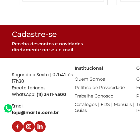
Cadastre-se
Receba descontos e novidades
diretamente no seu e-mail
Institucional
C
Segunda a Sexta | 07h42 às
Quem Somos
C
17h30
Exceto feriados
Política de Privacidade
F
WhatsApp:
(11) 3411-4500
Trabalhe Conosco
P
Catálogos | FDS | Manuais | 
T
Email:
Guias
P
loja@marte.com.br