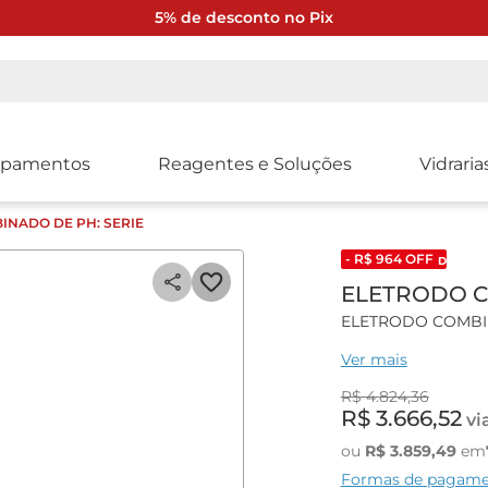
5% de desconto no Pix
ipamentos
Reagentes e Soluções
Vidraria
INADO DE PH: SERIE
- R$
964
OFF
DESCONT
ELETRODO C
ELETRODO COMBIN
Ver mais
Características gera
R$
4
.
824
,
36
Eletrodo Combinado
R$
3
.
666
,
52
vi
necessite penetraç
ou
R$
3
.
859
,
49
em
Especificações técn
Formas de pagam