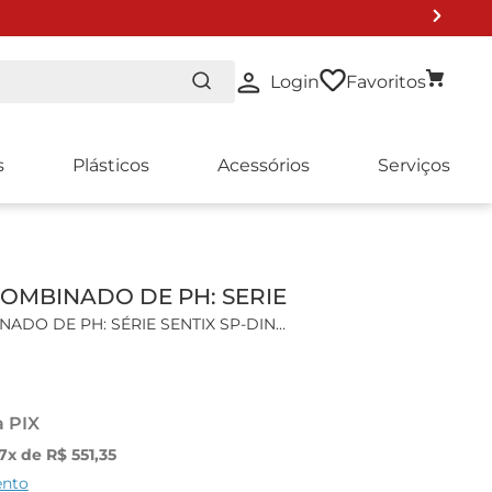
Login
Favoritos
s
Plásticos
Acessórios
Serviços
O DE LISTA 2024
OMBINADO DE PH: SERIE
ADO DE PH: SÉRIE SENTIX SP-DIN
is:
 de pH ideal para medições em carnes, queijos, que
a PIX
ão do sensor.
7
x de
R$
551
,
35
icas:
ento