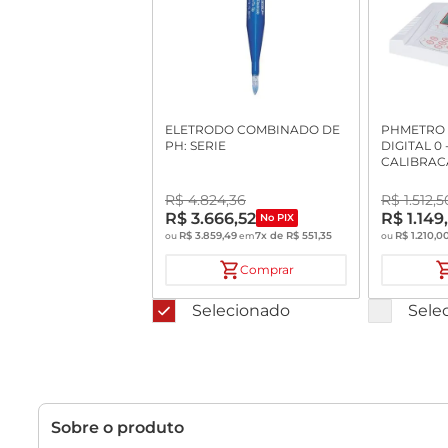
ELETRODO COMBINADO DE
PHMETRO 
PH: SERIE
DIGITAL 0 
CALIBRAC
COM ELET
VIDRO JU
R$
4
.
824
,
36
R$
1
.
512
,
5
ME-005 E
R$
3
.
666
,
52
R$
1
.
149
No PIX
R$
3
.
859
,
49
7
x de
R$
551
,
35
R$
1
.
210
,
0
ou
em
ou
Comprar
Selecionado
Sele
Sobre o produto