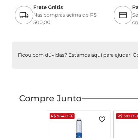
Frete Grátis
Pa
Nas compras acima de R$
Se
500,00
cr
Ficou com dúvidas? Estamos aqui para ajudar! Con
Compre Junto
R$
964
OFF
R$
302
OF