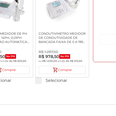
MEDIDOR DE PH
CONDUTIVIMETRO MEDIDOR
- 14PH, 0,01PH
DE CONDUTIVIDADE DE
AO AUTOMATICA
BANCADA FAIXA DE 0 A 1999
RODO BLINDADO
US/CM; 2 A 199,9 MS/CM SEM
NTA EM TEFLON
CELULA
0
R$
1
.
287
,
50
 SUPORTE
,
50
R$
978
,
50
No PIX
No PIX
0
2
x de
R$
605
,
00
R$
1
.
030
,
00
2
x de
R$
515
,
00
em
ou
em
Comprar
Comprar
cionar
Selecionar