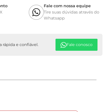
onto
Fale com nossa equipe
IX
Tire suas dúvidas através do
Whatsapp
rápida e confiável.
Fale conosco