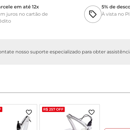
rcele em até 12x
5% de desc
m juros no cartão de
À vista no P
édito
tate nosso suporte especializado para obter assistência 
F
R$
257
OFF