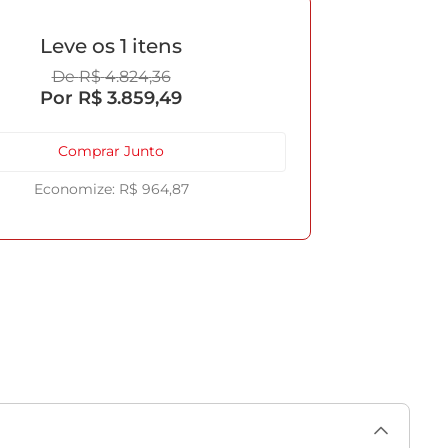
1
R$
4
.
824
,
36
R$
3
.
859
,
49
Comprar Junto
R$
964
,
87