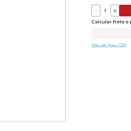
• Faixa de medição p
• Faixa de Temperatu
• Eletrólito de refe
Calcular frete e
• Resistência da m
Não sei meu CEP